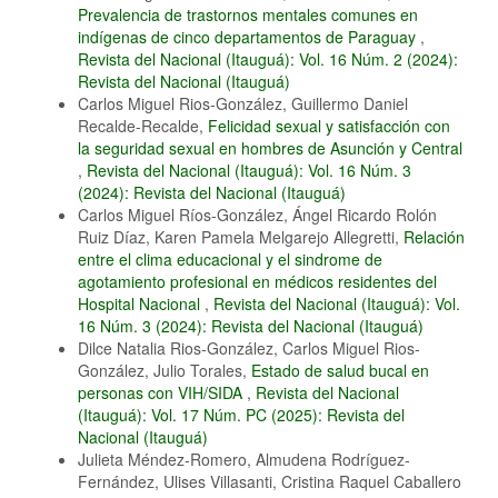
Prevalencia de trastornos mentales comunes en
indígenas de cinco departamentos de Paraguay
,
Revista del Nacional (Itauguá): Vol. 16 Núm. 2 (2024):
Revista del Nacional (Itauguá)
Carlos Miguel Rios-González, Guillermo Daniel
Recalde-Recalde,
Felicidad sexual y satisfacción con
la seguridad sexual en hombres de Asunción y Central
,
Revista del Nacional (Itauguá): Vol. 16 Núm. 3
(2024): Revista del Nacional (Itauguá)
Carlos Miguel Ríos-González, Ángel Ricardo Rolón
Ruiz Díaz, Karen Pamela Melgarejo Allegretti,
Relación
entre el clima educacional y el sindrome de
agotamiento profesional en médicos residentes del
Hospital Nacional
,
Revista del Nacional (Itauguá): Vol.
16 Núm. 3 (2024): Revista del Nacional (Itauguá)
Dilce Natalia Rios-González, Carlos Miguel Rios-
González, Julio Torales,
Estado de salud bucal en
personas con VIH/SIDA
,
Revista del Nacional
(Itauguá): Vol. 17 Núm. PC (2025): Revista del
Nacional (Itauguá)
Julieta Méndez-Romero, Almudena Rodríguez-
Fernández, Ulises Villasanti, Cristina Raquel Caballero