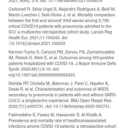
2021; 9(64): 2-4. doi: 10.1186/s40560-021-00580-6
Carbonell R, Silvia Urgel S, Alejandro Rodríguez A, Bodí M,
Martín-Loeches I, Solé-Violan J, et al. Mortality comparison
between the first and second/ third waves among 3,795
critical COVID19 patients with pneumonia admitted to the
ICU: a multicentre retrospective cohort study. Lancet Reg
Health Eur. 2021;11:100243. doi
:10.1016/j.lanepe.2021.100243
Karmen-Tuohy S, Carlucci PM, Zervou FN, Zacharioudakis
IM, Rebick G, Klein E, et al. Outcomes among HIV-positive
patients hospitalized with COVID-19. J Acquir Immune Defic
Syndr. 2020;85(1):6-10. doi:
org/10.1097/qai.0000000000002423
Mahida RY, Chotalia M, Alderman J, Patel C, Hayden A,
Desai R, et al. Characterisation and outcomes of ARDS
secondary to pneumonia in patients with and without SARS-
CoV-2: a singlecentre experience. BMJ Open Respir Res.
2020;7(1):e000731. doi: 10.1136/bmjresp-2020-000731.
Fakhreddine S, Fawaz M, Hassanein S, Al Khatib A.
Prevalence and mortality rate of healthcareassociated
infections among COVID-19 patients: a retrospective cohort