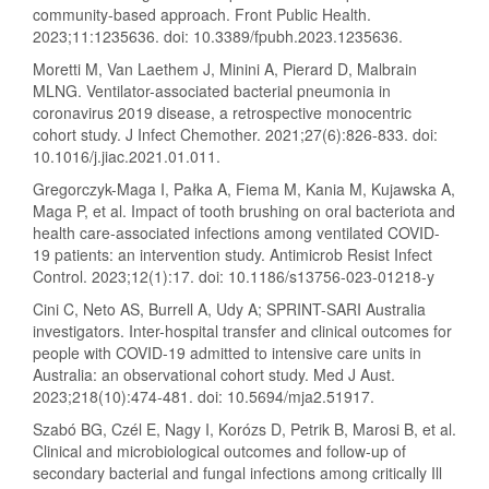
community-based approach. Front Public Health.
2023;11:1235636. doi: 10.3389/fpubh.2023.1235636.
Moretti M, Van Laethem J, Minini A, Pierard D, Malbrain
MLNG. Ventilator-associated bacterial pneumonia in
coronavirus 2019 disease, a retrospective monocentric
cohort study. J Infect Chemother. 2021;27(6):826-833. doi:
10.1016/j.jiac.2021.01.011.
Gregorczyk-Maga I, Pałka A, Fiema M, Kania M, Kujawska A,
Maga P, et al. Impact of tooth brushing on oral bacteriota and
health care-associated infections among ventilated COVID-
19 patients: an intervention study. Antimicrob Resist Infect
Control. 2023;12(1):17. doi: 10.1186/s13756-023-01218-y
Cini C, Neto AS, Burrell A, Udy A; SPRINT-SARI Australia
investigators. Inter-hospital transfer and clinical outcomes for
people with COVID-19 admitted to intensive care units in
Australia: an observational cohort study. Med J Aust.
2023;218(10):474-481. doi: 10.5694/mja2.51917.
Szabó BG, Czél E, Nagy I, Korózs D, Petrik B, Marosi B, et al.
Clinical and microbiological outcomes and follow-up of
secondary bacterial and fungal infections among critically Ill