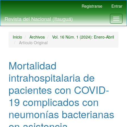
Navegación
Registrarse
Entrar
principal
Contenido
Revista del Nacional (Itauguá)
Toggl
principal
naviga
Barra
lateral
Inicio
Archivos
Vol. 16 Núm. 1 (2024): Enero-Abril
Artículo Original
Mortalidad
intrahospitalaria de
pacientes con COVID-
19 complicados con
neumonías bacterianas
en asistencia