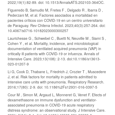
2022;19(1):82-89. doi: 10.1513/AnnalsATS.202103-364OC.
Figueredo B, Samudio M, Fretes F , Delgado R , Ibarra D ,
Pederzani M, et al. Factores asociados a mortalidad en
pacientes críticos con COVID-19 en un centro universitario
de Paraguay. Rev Chilena Infectol. 2023;40(3):257-264. doi:
10.4067/s0716-10182023000300257
Laurichesse G , Schwebel C , Buetti N, Neuville M , Siami S ,
Cohen Y , et al. Mortality, incidence, and microbiological
documentation of ventilated acquired pneumonia (VAP) in
critically ill patients with COVID-19 or infuenza. Annals of
Intensive Care. 2023;13(108): 2-13. doi:10.1186/s13613-
023-01207-9
Li G, Cook D, Thabane L, Friedrich J, Crozier T , Muscedere
J, et al. Risk factors for mortality in patients admitted to
intensive care units with pneumonia. Respiratory Research.
2016;17(80): 2-9. doi: 10.1186%2Fs12931-016-0397-5
Cour M , Simon M, Argaud L, Monneret G, Venet F. Efects of
dexamethasone on immune dysfunction and ventilator-
associated pneumonia in COVID-19 acute respiratory
distress syndrome: an observational study. J Intensive Care.