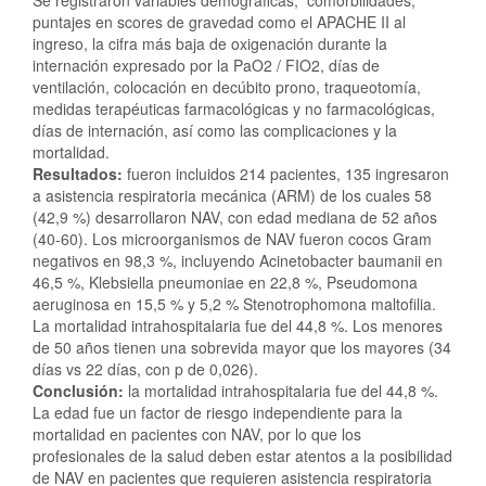
puntajes en scores de gravedad como el APACHE II al
ingreso, la cifra más baja de oxigenación durante la
internación expresado por la PaO2 / FIO2, días de
ventilación, colocación en decúbito prono, traqueotomía,
medidas terapéuticas farmacológicas y no farmacológicas,
días de internación, así como las complicaciones y la
mortalidad.
Resultados:
fueron incluidos 214 pacientes, 135 ingresaron
a asistencia respiratoria mecánica (ARM) de los cuales 58
(42,9 %) desarrollaron NAV, con edad mediana de 52 años
(40-60). Los microorganismos de NAV fueron cocos Gram
negativos en 98,3 %, incluyendo Acinetobacter baumanii en
46,5 %, Klebsiella pneumoniae en 22,8 %, Pseudomona
aeruginosa en 15,5 % y 5,2 % Stenotrophomona maltofilia.
La mortalidad intrahospitalaria fue del 44,8 %. Los menores
de 50 años tienen una sobrevida mayor que los mayores (34
días vs 22 días, con p de 0,026).
Conclusión:
la mortalidad intrahospitalaria fue del 44,8 %.
La edad fue un factor de riesgo independiente para la
mortalidad en pacientes con NAV, por lo que los
profesionales de la salud deben estar atentos a la posibilidad
de NAV en pacientes que requieren asistencia respiratoria