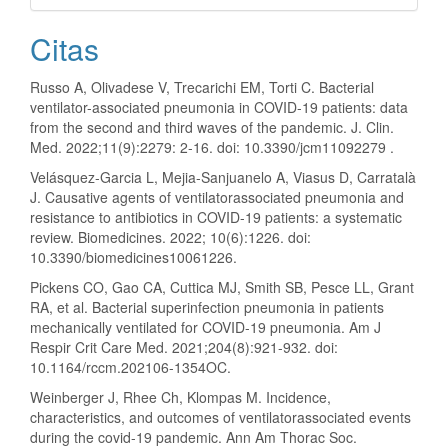
Citas
Russo A, Olivadese V, Trecarichi EM, Torti C. Bacterial
ventilator-associated pneumonia in COVID-19 patients: data
from the second and third waves of the pandemic. J. Clin.
Med. 2022;11(9):2279: 2-16. doi: 10.3390/jcm11092279 .
Velásquez-Garcia L, Mejia-Sanjuanelo A, Viasus D, Carratalà
J. Causative agents of ventilatorassociated pneumonia and
resistance to antibiotics in COVID-19 patients: a systematic
review. Biomedicines. 2022; 10(6):1226. doi:
10.3390/biomedicines10061226.
Pickens CO, Gao CA, Cuttica MJ, Smith SB, Pesce LL, Grant
RA, et al. Bacterial superinfection pneumonia in patients
mechanically ventilated for COVID-19 pneumonia. Am J
Respir Crit Care Med. 2021;204(8):921-932. doi:
10.1164/rccm.202106-1354OC.
Weinberger J, Rhee Ch, Klompas M. Incidence,
characteristics, and outcomes of ventilatorassociated events
during the covid-19 pandemic. Ann Am Thorac Soc.