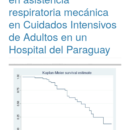
respiratoria mecánica
en Cuidados Intensivos
de Adultos en un
Hospital del Paraguay
Barra
lateral
del
artículo