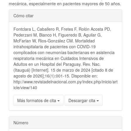
mecánica, especialmente en pacientes mayores de 50 años.
Detalles
Cómo citar
del
Fontclara L, Caballero R, Fretes F, Rolón Acosta PD,
artículo
Pederzani M, Bianco H, Figueredo B, Aguilar G,
McFarlan W, Rios-González CM. Mortalidad
intrahospitalaria de pacientes con COVID-19
complicados con neumonías bacterianas en asistencia
respiratoria mecánica en Cuidados Intensivos de
Adultos en un Hospital del Paraguay. Rev. Nac.
(Itauguá) [Internet]. 15 de marzo de 2024 [citado 8 de
agosto de 2026];16(1):001-15. Disponible en:
http://www.revistadelnacional.com.py/index.php/inicio/art
icle/view/140
Más formatos de cita
Descargar cita
Número