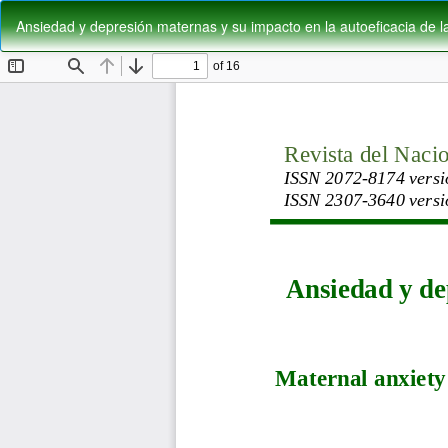
Volver
Ansiedad y depresión maternas y su impacto en la autoeficacia de la
a
los
detalles
del
artículo