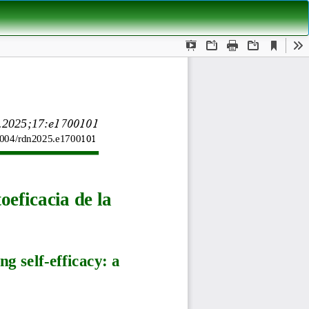
De
De
P