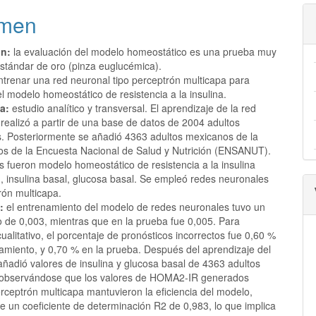
pal
a
men
lo
ón:
la evaluación del modelo homeostático es una prueba muy
estándar de oro (pinza euglucémica).
trenar una red neuronal tipo perceptrón multicapa para
l modelo homeostático de resistencia a la insulina.
a:
estudio analítico y transversal. El aprendizaje de la red
realizó a partir de una base de datos de 2004 adultos
. Posteriormente se añadió 4363 adultos mexicanos de la
os de la Encuesta Nacional de Salud y Nutrición (ENSANUT).
s fueron modelo homeostático de resistencia a la insulina
 insulina basal, glucosa basal. Se empleó redes neuronales
rón multicapa.
:
el entrenamiento del modelo de redes neuronales tuvo un
vo de 0,003, mientras que en la prueba fue 0,005. Para
litativo, el porcentaje de pronósticos incorrectos fue 0,60 %
namiento, y 0,70 % en la prueba. Después del aprendizaje del
añadió valores de insulina y glucosa basal de 4363 adultos
 observándose que los valores de HOMA2-IR generados
rceptrón multicapa mantuvieron la eficiencia del modelo,
e un coeficiente de determinación R2 de 0,983, lo que implica