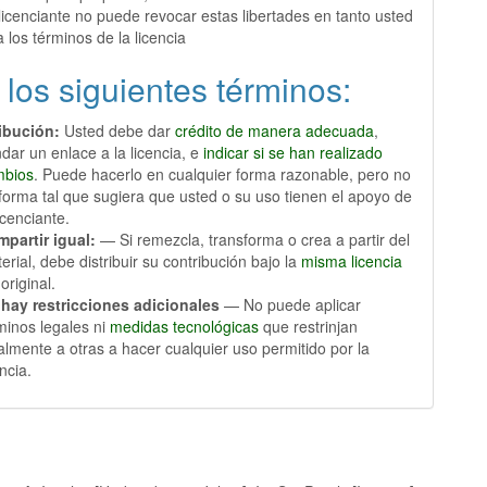
licenciante no puede revocar estas libertades en tanto usted
a los términos de la licencia
 los siguientes términos:
ribución:
Usted debe dar
crédito de manera adecuada
,
ndar un enlace a la licencia, e
indicar si se han realizado
mbios
. Puede hacerlo en cualquier forma razonable, pero no
forma tal que sugiera que usted o su uso tienen el apoyo de
licenciante.
partir igual:
— Si remezcla, transforma o crea a partir del
erial, debe distribuir su contribución bajo la
misma licencia
 original.
hay restricciones adicionales
— No puede aplicar
minos legales ni
medidas tecnológicas
que restrinjan
almente a otras a hacer cualquier uso permitido por la
encia.