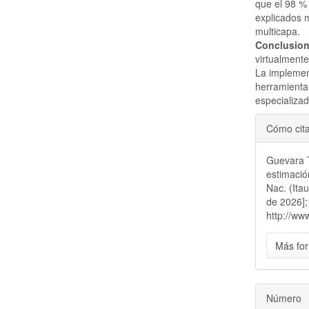
que el 98 %
explicados 
multicapa.
Conclusion
virtualment
La implemen
herramienta 
especializad
Detal
Cómo cit
del
Guevara T
artícu
estimació
Nac. (Ita
de 2026];
http://ww
Más for
Número