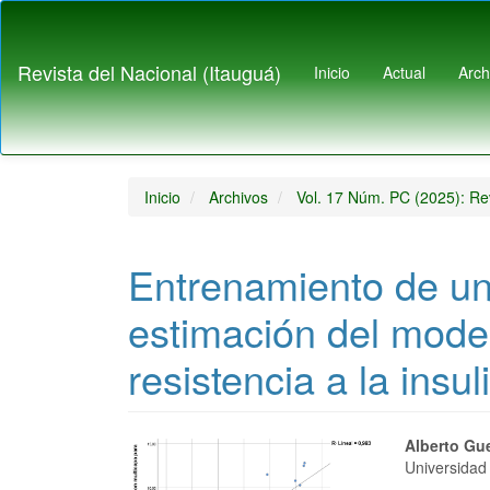
Navegación
principal
Contenido
Revista del Nacional (Itauguá)
Inicio
Actual
Arch
principal
Barra
lateral
Inicio
Archivos
Vol. 17 Núm. PC (2025): Rev
Entrenamiento de un
estimación del mode
resistencia a la insul
Barra
Conte
Alberto Gu
Universidad 