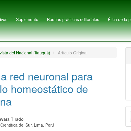
ivos
Suplemento
Buenas prácticas editoriales
Ética de la 
ista del Nacional (Itauguá)
Artículo Original
a red neuronal para
lo homeostático de
ina
E
nido
u
evara Tirado
Científica del Sur. Lima, Perú