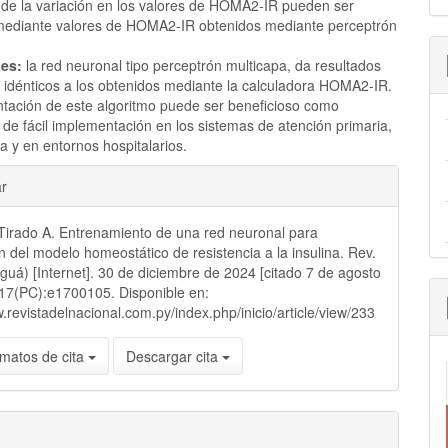
 de la variación en los valores de HOMA2-IR pueden ser
mediante valores de HOMA2-IR obtenidos mediante perceptrón
es:
la red neuronal tipo perceptrón multicapa, da resultados
e idénticos a los obtenidos mediante la calculadora HOMA2-IR.
tación de este algoritmo puede ser beneficioso como
de fácil implementación en los sistemas de atención primaria,
a y en entornos hospitalarios.
les
ar
irado A. Entrenamiento de una red neuronal para
lo
n del modelo homeostático de resistencia a la insulina. Rev.
uguá) [Internet]. 30 de diciembre de 2024 [citado 7 de agosto
17(PC):e1700105. Disponible en:
w.revistadelnacional.com.py/index.php/inicio/article/view/233
matos de cita
Descargar cita