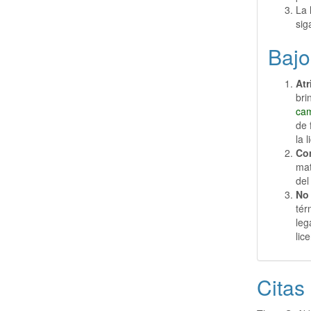
La 
sig
Bajo
At
bri
ca
de 
la 
Com
mat
del
No 
tér
leg
lic
Citas