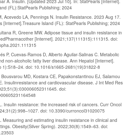
ar A. Insulin. [Updated 2023 Jul 10]. In: StatPearls [Internet].
and (FL):StatPearls Publishing; 2024
 Acevedo LA, Pennings N. Insulin Resistance. 2023 Aug 17.
ls [Internet].Treasure Island (FL): StatPearls Publishing; 2024
ltana R, Greene MW. Adipose tissue and insulin resistance in
edPharmacother [Internet]. 2021;137(111315):111315. doi:
iopha.2021.111315
és P, Cuevas-Ramos D, Alberto Aguilar-Salinas C. Metabolic
 non-alcoholic fatty liver disease. Ann Hepatol [Internet].
 1):S18–24. doi: 10.1016/s1665-2681(19)31822-8
 Bousvarou MD, Kostara CE, Papakonstantinou EJ, Salamou
. Insulinresistance and cardiovascular disease. J Int Med Res
 2023;51(3):030006052311645. doi:
000605231164548
. Insulin resistance: the increased risk of cancers. Curr Oncol
2024;31(2):998–1027. doi: 10.3390/curroncol31020075
A. Measuring and estimating insulin resistance in clinical and
tings. Obesity(Silver Spring). 2022;30(8):1549–63. doi:
y.23503