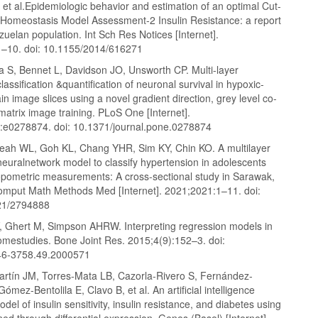
et al.Epidemiologic behavior and estimation of an optimal Cut-
or Homeostasis Model Assessment-2 Insulin Resistance: a report
uelan population. Int Sch Res Notices [Internet].
–10. doi: 10.1155/2014/616271
a S, Bennet L, Davidson JO, Unsworth CP. Multi-layer
lassification &quantification of neuronal survival in hypoxic-
in image slices using a novel gradient direction, grey level co-
atrix image training. PLoS One [Internet].
:e0278874. doi: 10.1371/journal.pone.0278874
eah WL, Goh KL, Chang YHR, Sim KY, Chin KO. A multilayer
euralnetwork model to classify hypertension in adolescents
opometric measurements: A cross-sectional study in Sarawak,
omput Math Methods Med [Internet]. 2021;2021:1–11. doi:
21/2794888
, Ghert M, Simpson AHRW. Interpreting regression models in
comestudies. Bone Joint Res. 2015;4(9):152–3. doi:
46-3758.49.2000571
rtín JM, Torres-Mata LB, Cazorla-Rivero S, Fernández-
ómez-Bentolila E, Clavo B, et al. An artificial intelligence
odel of insulin sensitivity, insulin resistance, and diabetes using