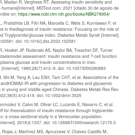
, Madan R, Varghese RT. Assessing insulin sensitivity and
in humans[Internet]. MDText.com; 2021 [citado 30 de agosto de
onible en:
https://www.ncbi.nlm.nih.gov/books/NBK278954/
 Pratisthita LB, Fitri NA, Marcella C, Wafa S, Kurniawan F, et
es in thediagnosis of insulin resistance: Focusing on the role of
 Tryglyceride/glucose index. Diabetes Metab Syndr [Internet].
102581. doi: 10.1016/j.dsx.2022.102581
, Hosker JP, Rudenski AS, Naylor BA, Treacher DF, Turner
asismodel assessment: insulin resistance and ?-cell function
 plasma glucose and insulin concentrations in man.
a [Internet]. 1985;28(7):412–9. doi: 10.1007/bf00280883
, Shi M, Yang A, Lau ESH, Tam CHT, et al. Associations of the
ndHOMA2‐IR with progression to diabetes and glycaemic
on in young and middle‐aged Chinese. Diabetes Metab Res Rev
2022;38(5):412-419. doi: 10.1002/dmrr.3525
ermúdez V, Calvo M, Olivar LC, Luzardo E, Navarro C, et al.
ff for theevaluation of insulin resistance through triglyceride-
x: a cross-sectional study in a Venezuelan population.
nternet]. 2018;6:1337. doi: 10.12688/f1000research.12170.3
 Rojas J, Martínez MS, Apruzzese V, Chávez-Castillo M,