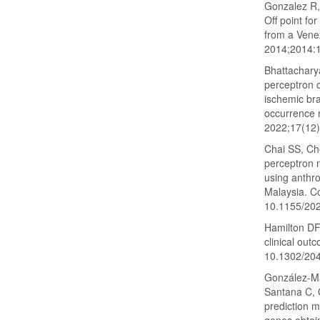
Gonzalez R, 
Off point f
from a Venez
2014;2014:1
Bhattachary
perceptron c
ischemic bra
occurrence m
2022;17(12)
Chai SS, Ch
perceptron n
using anthr
Malaysia. C
10.1155/20
Hamilton DF
clinical out
10.1302/20
González-Ma
Santana C, G
prediction m