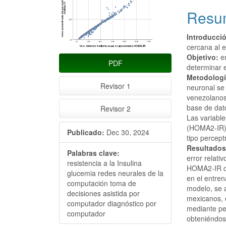
lateral
princi
Resu
del
del
artículo
artícu
Introducci
cercana al 
Objetivo:
en
PDF
determinar e
Metodologí
Revisor 1
neuronal se 
venezolanos
base de dat
Revisor 2
Las variable
(HOMA2-IR),
Publicado:
Dec 30, 2024
tipo percept
Resultados
Palabras clave:
error relati
resistencia a la Insulina
HOMA2-IR cua
glucemia redes neurales de la
en el entre
computación toma de
modelo, se 
decisiones asistida por
mexicanos,
computador diagnóstico por
mediante pe
computador
obteniéndos