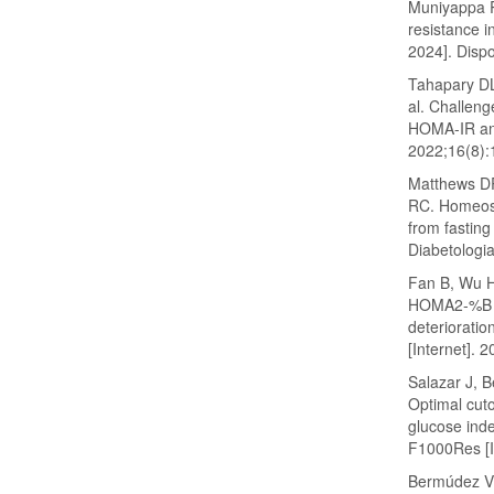
Muniyappa R
resistance 
2024]. Disp
Tahapary DL,
al. Challeng
HOMA-IR and
2022;16(8):
Matthews DR
RC. Homeost
from fasting
Diabetologi
Fan B, Wu H
HOMA2‐%B a
deteriorati
[Internet]. 
Salazar J, B
Optimal cuto
glucose inde
F1000Res [I
Bermúdez V,