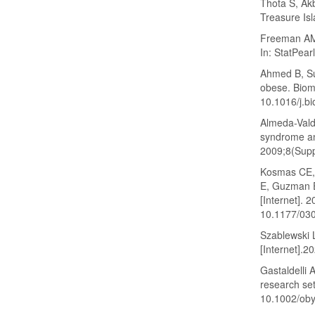
Thota S, Akb
Treasure Isl
Freeman AM,
In: StatPear
Ahmed B, Su
obese. Biom
10.1016/j.b
Almeda-Vald
syndrome and
2009;8(Supp
Kosmas CE,
E, Guzman E
[Internet].
10.1177/03
Szablewski L
[Internet].
Gastaldelli 
research set
10.1002/ob