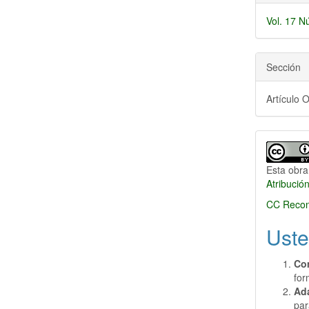
Vol. 17 N
Sección
Artículo O
Esta obra
Atribució
CC Recon
Uste
Co
for
Ad
par