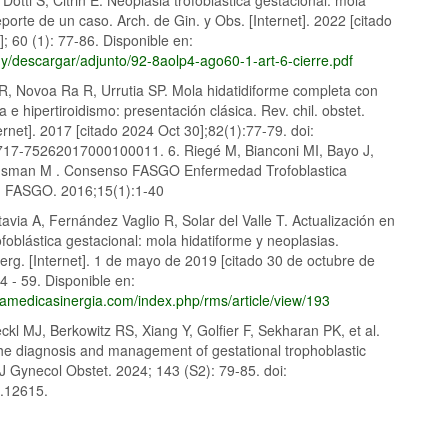
porte de un caso. Arch. de Gin. y Obs. [Internet]. 2022 [citado
; 60 (1): 77-86. Disponible en:
uy/descargar/adjunto/92-8aolp4-ago60-1-art-6-cierre.pdf
R, Novoa Ra R, Urrutia SP. Mola hidatidiforme completa con
 e hipertiroidismo: presentación clásica. Rev. chil. obstet.
ternet]. 2017 [citado 2024 Oct 30];82(1):77-79. doi:
17-75262017000100011. 6. Riegé M, Bianconi MI, Bayo J,
ldsman M . Consenso FASGO Enfermedad Trofoblastica
. FASGO. 2016;15(1):1-40
avia A, Fernández Vaglio R, Solar del Valle T. Actualización en
ofoblástica gestacional: mola hidatiforme y neoplasias.
rg. [Internet]. 1 de mayo de 2019 [citado 30 de octubre de
4 - 59. Disponible en:
stamedicasinergia.com/index.php/rms/article/view/193
kl MJ, Berkowitz RS, Xiang Y, Golfier F, Sekharan PK, et al.
he diagnosis and management of gestational trophoblastic
 J Gynecol Obstet. 2024; 143 (S2): 79-85. doi:
o.12615.