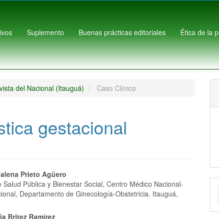
ivos
Suplemento
Buenas prácticas editoriales
Ética de la 
ista del Nacional (Itauguá)
Caso Clínico
tica gestacional
nido
alena Prieto Agüero
E
e Salud Pública y Bienestar Social, Centro Médico Nacional-
pal
cional, Departamento de Ginecología-Obstetricia. Itauguá,
u
ia Britez Ramírez