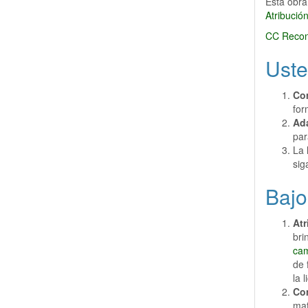
Esta obra
Atribució
CC Recon
Uste
Co
for
Ad
par
La 
sig
Bajo
At
bri
ca
de 
la 
Com
mat