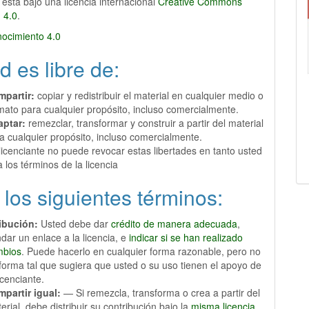
 está bajo una licencia internacional
Creative Commons
n 4.0
.
ocimiento 4.0
d es libre de:
mpartir:
copiar y redistribuir el material en cualquier medio o
mato para cualquier propósito, incluso comercialmente.
aptar:
remezclar, transformar y construir a partir del material
a cualquier propósito, incluso comercialmente.
licenciante no puede revocar estas libertades en tanto usted
a los términos de la licencia
 los siguientes términos:
ribución:
Usted debe dar
crédito de manera adecuada
,
ndar un enlace a la licencia, e
indicar si se han realizado
mbios
. Puede hacerlo en cualquier forma razonable, pero no
forma tal que sugiera que usted o su uso tienen el apoyo de
licenciante.
partir igual:
— Si remezcla, transforma o crea a partir del
erial, debe distribuir su contribución bajo la
misma licencia