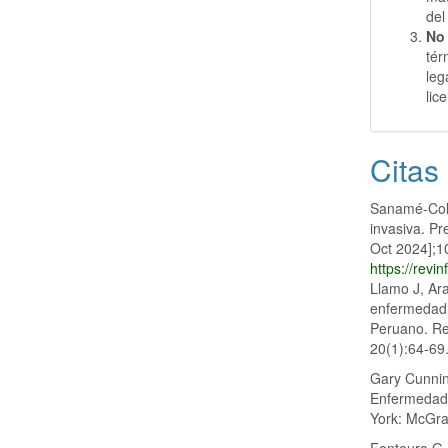
del
No 
tér
leg
lic
Citas
Sanamé-Col
invasiva. Pr
Oct 2024];10
https://revin
Llamo J, Ar
enfermedad 
Peruano. Rev
20(1):64-69
Gary Cunnin
Enfermedad t
York: McGra
Fontoura G, 