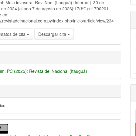
lo
al: Mola invasora. Rev. Nac. (Itauguá) [Internet]. 30 de
 de 2024 [citado 7 de agosto de 2026];17(PC):e1700201.
e en:
w.revistadelnacional.com.py/index.php/inicio/article/view/234
matos de cita
Descargar cita
úm. PC (2025): Revista del Nacional (Itauguá)
ico