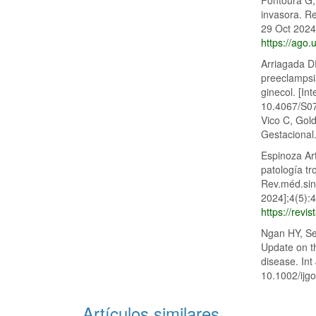
invasora. Re
29 Oct 2024]
https://ago.
Arriagada D
preeclampsia
ginecol. [In
10.4067/S07
Vico C, Go
Gestacional
Espinoza Art
patología tr
Rev.méd.sine
2024];4(5):4
https://revi
Ngan HY, Sec
Update on t
disease. Int
10.1002/ijg
Artículos similares