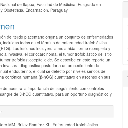
a
lo
 Nacional de Itapúa, Facultad de Medicina, Posgrado en
 y Obstetricia. Encarnación, Paraguay
men
ción del tejido placentario origina un conjunto de enfermedades
, incluidas todas en el término de enfermedad trofoblástica
(ETG). Las lesiones incluyen: la mola hidatiforme (completa y
mola invasiva, el coriocarcinoma, el tumor trofoblástico del sitio
 tumor trofoblasticoepitelioide. Se describe en este reporte un
a invasora diagnóstica posterior a un procedimiento de
ual endouterino, el cual se detectó por niveles séricos de
na coriónica humana (β-hCG) cuantitativo en ascenso en sus
se demuestra la importancia del seguimiento con controles
 sangre de β-hCG cuantitativo, para un oportuno diagnóstico y
les
ar
üero MM, Britez Ramírez KL. Enfermedad trofoblástica