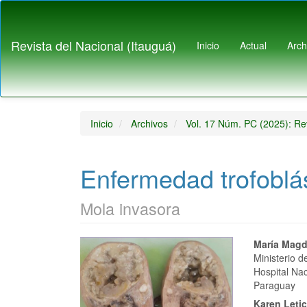
Navegación
principal
Contenido
Revista del Nacional (Itauguá)
Inicio
Actual
Arch
principal
Barra
lateral
Inicio
Archivos
Vol. 17 Núm. PC (2025): Rev
Enfermedad trofoblás
Mola invasora
Barra
Conte
María Magd
Ministerio d
lateral
princi
Hospital Na
Paraguay
del
del
Karen Letic