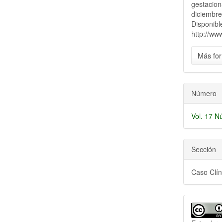
artícu
gestacion
diciembre
Disponibl
http://ww
Más for
Número
Vol. 17 N
Sección
Caso Clín