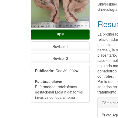
artículo
artícu
Universidad
Ginecología
Resu
La prolifera
PDF
relacionadas
gestacional 
Revisor 1
parcial), la 
placentario,
Revisor 2
caso de mol
aspirado man
Publicado:
Dec 30, 2024
gonadotropi
controles.
Palabras clave:
Por lo que 
Enfermedad trofoblástica
seriados en
gestacional Mola hidatiforme
tratamiento.
invasiva coriocarcinoma
Detal
Cómo cit
del
Prieto Ag