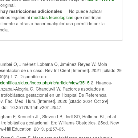
 original.
hay restricciones adicionales
— No puede aplicar
minos legales ni
medidas tecnológicas
que restrinjan
almente a otras a hacer cualquier uso permitido por la
encia.
umbié O, Jiménez-Lobaina O, Jiménez-Reyes W. Mola
esentación de un caso. Rev Inf Cient [Internet]. 2021 [citado 29
0(5):1-7. Disponible en:
fcientifica.sld.cu/index.php/ric/article/view/3515
2. Huanca-
anzabal-Alegria G, Chanduvil W. Factores asociados a
trofoblástica gestacional en un Hospital De Referencia
. Fac. Med. Hum. [Internet]. 2020 [citado 2024 Oct 29] ;
. doi: 10.25176/rfmh.v20i1.2547.
gham F, Kenneth JL, Steven LB, Jodi SD, Hoffman BL, et al.
rofoblástica gestacional. En: Williams Obstetrics. 25ed. New
w-Hill Education; 2019. p:257-65.
Dotti S, Citrin E. Neoplasia trofoblástica gestacional: mola