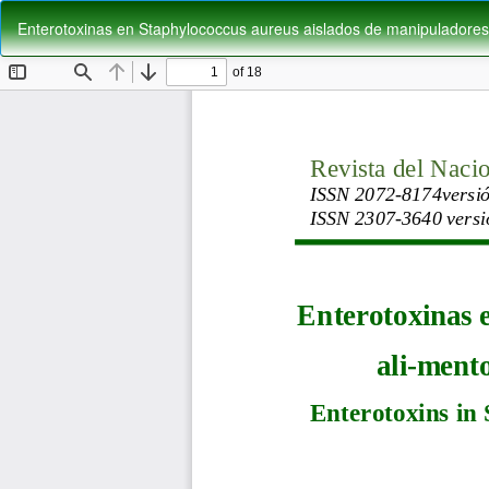
Volver
Enterotoxinas en Staphylococcus aureus aislados de manipuladores
a
los
detalles
del
artículo