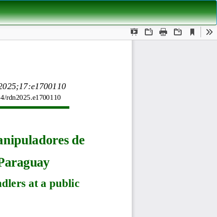
De
De
P