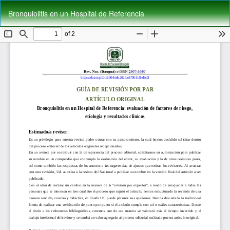
Volver
De
De
Bronquiolitis en un Hospital de Referencia
a
P
los
detalles
del
artículo