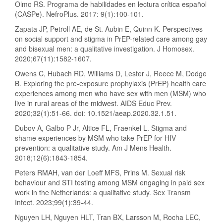
Olmo RS. Programa de habilidades en lectura crítica español
(CASPe). NefroPlus. 2017: 9(1):100-101.
Zapata JP, Petroll AE, de St. Aubin E, Quinn K. Perspectives
on social support and stigma in PrEP-related care among gay
and bisexual men: a qualitative investigation. J Homosex.
2020;67(11):1582-1607.
Owens C, Hubach RD, Williams D, Lester J, Reece M, Dodge
B. Exploring the pre-exposure prophylaxis (PrEP) health care
experiences among men who have sex with men (MSM) who
live in rural areas of the midwest. AIDS Educ Prev.
2020;32(1):51-66. doi: 10.1521/aeap.2020.32.1.51.
Dubov A, Galbo P Jr, Altice FL, Fraenkel L. Stigma and
shame experiences by MSM who take PrEP for HIV
prevention: a qualitative study. Am J Mens Health.
2018;12(6):1843-1854.
Peters RMAH, van der Loeff MFS, Prins M. Sexual risk
behaviour and STI testing among MSM engaging in paid sex
work in the Netherlands: a qualitative study. Sex Transm
Infect. 2023;99(1):39-44.
Nguyen LH, Nguyen HLT, Tran BX, Larsson M, Rocha LEC,