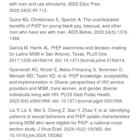
with men and use stimulants. AIDS Educ Prev.
2022;34(2):95-112.
Quinn KG, Christenson E, Spector A. The unanticipated
benefits of PrEP for young black gay, bisexual, and other
men who have sex with men. AIDS Behav. 2020;24(5):1376-
1388.
García M, Harris AL. PrEP awareness and decision-making
for Latino MSM in San Antonio, Texas. PLoS One.
2017;12(9):e0184014. doi: 10.1371/journal.pone.0184014.
Gyamerah AO, Kinzer E, Aidoo-Frimpong G, Sorensen G,
Mensah MD, Taylor KD, et al. PrEP knowledge, acceptability,
and implementation in Ghana: perspectives of HIV service
providers and MSM, trans women, and gender diverse
individuals living with HIV. PLOS Glob Public Health.
2023;3(6):e0001956. doi: 10.1371/journal.pgph.0001956.
Liu Y, Liu X, Wei S, Cheng Z, Xian Y, Zhao Y, et al. Identifying
patterns of sexual behaviors and PrEP uptake characteristics
among MSM who were eligible for PrEP: a national cross-
section study. J Virus Erad. 2024;10(2):100382. doi:
10.1016/j.jve.2024.100382.