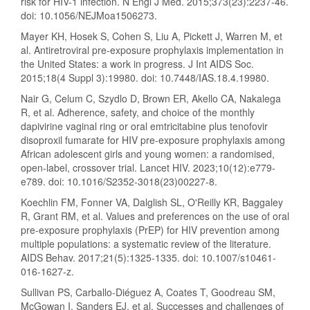
risk for HIV-1 infection. N Engl J Med. 2015;373(23):2237-46.
doi: 10.1056/NEJMoa1506273.
Mayer KH, Hosek S, Cohen S, Liu A, Pickett J, Warren M, et
al. Antiretroviral pre-exposure prophylaxis implementation in
the United States: a work in progress. J Int AIDS Soc.
2015;18(4 Suppl 3):19980. doi: 10.7448/IAS.18.4.19980.
Nair G, Celum C, Szydlo D, Brown ER, Akello CA, Nakalega
R, et al. Adherence, safety, and choice of the monthly
dapivirine vaginal ring or oral emtricitabine plus tenofovir
disoproxil fumarate for HIV pre-exposure prophylaxis among
African adolescent girls and young women: a randomised,
open-label, crossover trial. Lancet HIV. 2023;10(12):e779-
e789. doi: 10.1016/S2352-3018(23)00227-8.
Koechlin FM, Fonner VA, Dalglish SL, O'Reilly KR, Baggaley
R, Grant RM, et al. Values and preferences on the use of oral
pre-exposure prophylaxis (PrEP) for HIV prevention among
multiple populations: a systematic review of the literature.
AIDS Behav. 2017;21(5):1325-1335. doi: 10.1007/s10461-
016-1627-z.
Sullivan PS, Carballo-Diéguez A, Coates T, Goodreau SM,
McGowan I, Sanders EJ, et al. Successes and challenges of