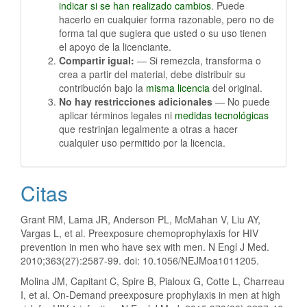
indicar si se han realizado cambios
. Puede
hacerlo en cualquier forma razonable, pero no de
forma tal que sugiera que usted o su uso tienen
el apoyo de la licenciante.
Compartir igual:
— Si remezcla, transforma o
crea a partir del material, debe distribuir su
contribución bajo la
misma licencia
del original.
No hay restricciones adicionales
— No puede
aplicar términos legales ni
medidas tecnológicas
que restrinjan legalmente a otras a hacer
cualquier uso permitido por la licencia.
Citas
Grant RM, Lama JR, Anderson PL, McMahan V, Liu AY,
Vargas L, et al. Preexposure chemoprophylaxis for HIV
prevention in men who have sex with men. N Engl J Med.
2010;363(27):2587-99. doi: 10.1056/NEJMoa1011205.
Molina JM, Capitant C, Spire B, Pialoux G, Cotte L, Charreau
I, et al. On-Demand preexposure prophylaxis in men at high