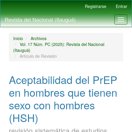
Navegación
Registrarse
Entrar
principal
Contenido
Revista del Nacional (Itauguá)
Toggl
principal
naviga
Barra
lateral
Inicio
Archivos
Vol. 17 Núm. PC (2025): Revista del Nacional
(Itauguá)
Artículo de Revisión
Aceptabilidad del PrEP
en hombres que tienen
sexo con hombres
(HSH)
revisión sistemática de estudios