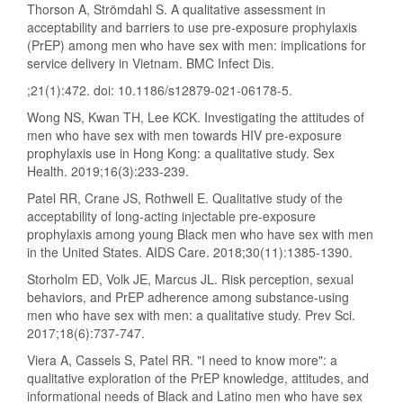
Thorson A, Strömdahl S. A qualitative assessment in
acceptability and barriers to use pre-exposure prophylaxis
(PrEP) among men who have sex with men: implications for
service delivery in Vietnam. BMC Infect Dis.
;21(1):472. doi: 10.1186/s12879-021-06178-5.
Wong NS, Kwan TH, Lee KCK. Investigating the attitudes of
men who have sex with men towards HIV pre-exposure
prophylaxis use in Hong Kong: a qualitative study. Sex
Health. 2019;16(3):233-239.
Patel RR, Crane JS, Rothwell E. Qualitative study of the
acceptability of long-acting injectable pre-exposure
prophylaxis among young Black men who have sex with men
in the United States. AIDS Care. 2018;30(11):1385-1390.
Storholm ED, Volk JE, Marcus JL. Risk perception, sexual
behaviors, and PrEP adherence among substance-using
men who have sex with men: a qualitative study. Prev Sci.
2017;18(6):737-747.
Viera A, Cassels S, Patel RR. "I need to know more": a
qualitative exploration of the PrEP knowledge, attitudes, and
informational needs of Black and Latino men who have sex