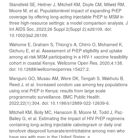
Stansfield SE, Heitner J, Mitchell KM, Doyle CM, Milwid RM,
Moore M, et al. Populationlevel impact of expanding PrEP
coverage by offering long-acting injectable PrEP to MSM in
three high-resource settings: a model comparison analysis. J
Int AIDS Soc. 2023;26 Suppl 2(Suppl 2):e26109. doi:
10.1002/jia2.26109.
Wahome E, Graham S, Thiong'o A, Chirro O, Mohamed K,
Gichuru E, et al. Assessment of PrEP eligibility and uptake
among at-risk MSM participating in a HIV-1 vaccine feasibility
cohort in coastal Kenya. Wellcome Open Res. 2020;4:138.
doi: 10.12688/wellcomeopenres.15427.2.
Manguro GO, Musau AM, Were DK, Tengah S, Wakhutu B,
Reed J, et al. Increased condom use among key populations
using oral PrEP in Kenya: results from large scale
programmatic surveillance. BMC Public Health.
2022;22(1):304. doi: 10.1186/s12889-022-12639-6.
Mitchell KM, Boily MC, Hanscom B, Moore M, Todd J, Paz-
Bailey G, et al. Estimating the impact of HIV PrEP regimens
containing long-acting injectable cabotegravir or daily oral
tenofovir disoproxil fumarate/emtricitabine among men who
have sex with men in the United States: a