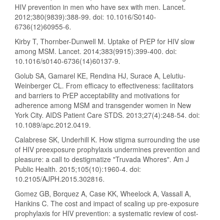
HIV prevention in men who have sex with men. Lancet.
2012;380(9839):388-99. doi: 10.1016/S0140-
6736(12)60955-6.
Kirby T, Thornber-Dunwell M. Uptake of PrEP for HIV slow
among MSM. Lancet. 2014;383(9915):399-400. doi:
10.1016/s0140-6736(14)60137-9.
Golub SA, Gamarel KE, Rendina HJ, Surace A, Lelutiu-
Weinberger CL. From efficacy to effectiveness: facilitators
and barriers to PrEP acceptability and motivations for
adherence among MSM and transgender women in New
York City. AIDS Patient Care STDS. 2013;27(4):248-54. doi:
10.1089/apc.2012.0419.
Calabrese SK, Underhill K. How stigma surrounding the use
of HIV preexposure prophylaxis undermines prevention and
pleasure: a call to destigmatize "Truvada Whores". Am J
Public Health. 2015;105(10):1960-4. doi:
10.2105/AJPH.2015.302816.
Gomez GB, Borquez A, Case KK, Wheelock A, Vassall A,
Hankins C. The cost and impact of scaling up pre-exposure
prophylaxis for HIV prevention: a systematic review of cost-