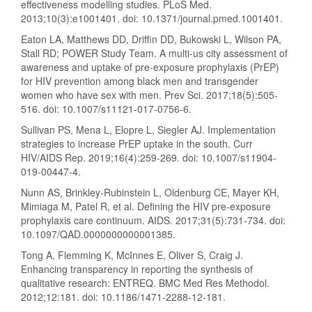
effectiveness modelling studies. PLoS Med.
2013;10(3):e1001401. doi: 10.1371/journal.pmed.1001401.
Eaton LA, Matthews DD, Driffin DD, Bukowski L, Wilson PA,
Stall RD; POWER Study Team. A multi-us city assessment of
awareness and uptake of pre-exposure prophylaxis (PrEP)
for HIV prevention among black men and transgender
women who have sex with men. Prev Sci. 2017;18(5):505-
516. doi: 10.1007/s11121-017-0756-6.
Sullivan PS, Mena L, Elopre L, Siegler AJ. Implementation
strategies to increase PrEP uptake in the south. Curr
HIV/AIDS Rep. 2019;16(4):259-269. doi: 10.1007/s11904-
019-00447-4.
Nunn AS, Brinkley-Rubinstein L, Oldenburg CE, Mayer KH,
Mimiaga M, Patel R, et al. Defining the HIV pre-exposure
prophylaxis care continuum. AIDS. 2017;31(5):731-734. doi:
10.1097/QAD.0000000000001385.
Tong A, Flemming K, McInnes E, Oliver S, Craig J.
Enhancing transparency in reporting the synthesis of
qualitative research: ENTREQ. BMC Med Res Methodol.
2012;12:181. doi: 10.1186/1471-2288-12-181.