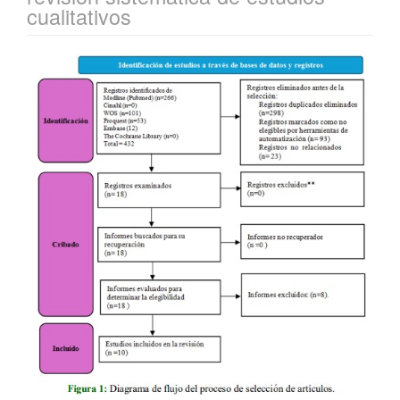
cualitativos
Barra
lateral
del
artículo