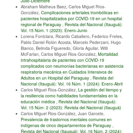
Julio-Diciembre
Abraham Matheus Baez, Carlos Miguel Ríos-
González,
Complicaciones arteriales trombóticas en
pacientes hospitalizados por COVID-19 en un hospital
regional de Paraguay
,
Revista del Nacional (Itauguá):
Vol. 15 Núm. 1 (2023): Enero-Junio
Lorena Fontclara, Ricardo Caballero, Federico Fretes,
Pablo Daniel Rolón Acosta, Marcelo Pederzani, Hugo
Bianco, Belinda Figueredo, Gloria Aguilar, Willi
McFarlan, Carlos Miguel Rios-González,
Mortalidad
intrahospitalaria de pacientes con COVID-19
complicados con neumonías bacterianas en asistencia
respiratoria mecánica en Cuidados Intensivos de
Adultos en un Hospital del Paraguay
,
Revista del
Nacional (Itauguá): Vol. 16 Núm. 1 (2024): Enero-Abril
Carlos Miguel Ríos-González,
La gestión del tiempo y
la resiliencia como habilidades fundamentales en la
educación médica
,
Revista del Nacional (Itauguá):
Vol. 15 Núm. 2 (2023): Revista del Nacional (Itauguá)
Carlos Miguel Rios-González, Juan Garcete,
Prevalencia de trastornos mentales comunes en
indígenas de cinco departamentos de Paraguay
,
Revista del Nacional (Itauguá): Vol. 16 Núm. 2 (2024):