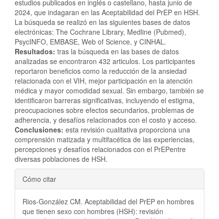
estudios publicados en inglés o castellano, hasta junio de
2024, que indagaran en las Aceptabilidad del PrEP en HSH.
La búsqueda se realizó en las siguientes bases de datos
electrónicas: The Cochrane Library, Medline (Pubmed),
PsycINFO, EMBASE, Web of Science, y CINHAL.
Resultados:
tras la búsqueda en las bases de datos
analizadas se encontraron 432 articulos. Los participantes
reportaron beneficios como la reducción de la ansiedad
relacionada con el VIH, mejor participación en la atención
médica y mayor comodidad sexual. Sin embargo, también se
identificaron barreras significativas, incluyendo el estigma,
preocupaciones sobre efectos secundarios, problemas de
adherencia, y desafíos relacionados con el costo y acceso.
Conclusiones:
esta revisión cualitativa proporciona una
comprensión matizada y multifacética de las experiencias,
percepciones y desafíos relacionados con el PrEPentre
diversas poblaciones de HSH.
Detalles
Cómo citar
del
Rios-González CM. Aceptabilidad del PrEP en hombres
artículo
que tienen sexo con hombres (HSH): revisión