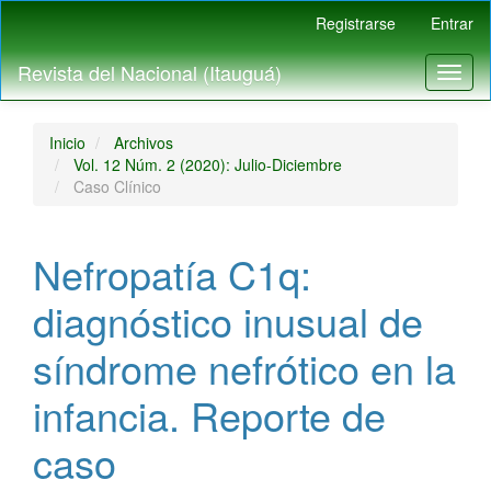
Navegación
Registrarse
Entrar
principal
Contenido
Revista del Nacional (Itauguá)
Toggl
principal
naviga
Barra
lateral
Inicio
Archivos
Vol. 12 Núm. 2 (2020): Julio-Diciembre
Caso Clínico
Nefropatía C1q:
diagnóstico inusual de
síndrome nefrótico en la
infancia. Reporte de
caso