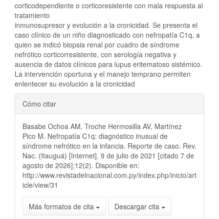
corticodependiente o corticoresistente con mala respuesta al
tratamiento
inmunosupresor y evolución a la cronicidad. Se presenta el
caso clínico de un niño diagnosticado con nefropatía C1q, a
quien se indicó biopsia renal por cuadro de síndrome
nefrótico corticorresistente, con serología negativa y
ausencia de datos clínicos para lupus eritematoso sistémico.
La intervención oportuna y el manejo temprano permiten
enlentecer su evolución a la cronicidad
Detalles
Cómo citar
del
Basabe Ochoa AM, Troche Hermosilla AV, Martínez
artículo
Pico M. Nefropatía C1q: diagnóstico inusual de
síndrome nefrótico en la infancia. Reporte de caso. Rev.
Nac. (Itauguá) [Internet]. 9 de julio de 2021 [citado 7 de
agosto de 2026];12(2). Disponible en:
http://www.revistadelnacional.com.py/index.php/inicio/art
icle/view/31
Más formatos de cita
Descargar cita