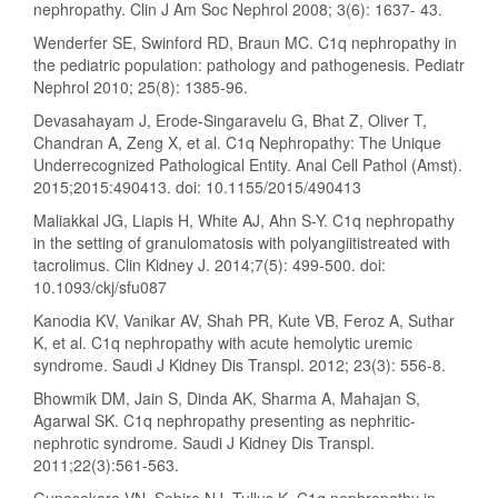
nephropathy. Clin J Am Soc Nephrol 2008; 3(6): 1637- 43.
Wenderfer SE, Swinford RD, Braun MC. C1q nephropathy in
the pediatric population: pathology and pathogenesis. Pediatr
Nephrol 2010; 25(8): 1385-96.
Devasahayam J, Erode-Singaravelu G, Bhat Z, Oliver T,
Chandran A, Zeng X, et al. C1q Nephropathy: The Unique
Underrecognized Pathological Entity. Anal Cell Pathol (Amst).
2015;2015:490413. doi: 10.1155/2015/490413
Maliakkal JG, Liapis H, White AJ, Ahn S-Y. C1q nephropathy
in the setting of granulomatosis with polyangiitistreated with
tacrolimus. Clin Kidney J. 2014;7(5): 499-500. doi:
10.1093/ckj/sfu087
Kanodia KV, Vanikar AV, Shah PR, Kute VB, Feroz A, Suthar
K, et al. C1q nephropathy with acute hemolytic uremic
syndrome. Saudi J Kidney Dis Transpl. 2012; 23(3): 556-8.
Bhowmik DM, Jain S, Dinda AK, Sharma A, Mahajan S,
Agarwal SK. C1q nephropathy presenting as nephritic-
nephrotic syndrome. Saudi J Kidney Dis Transpl.
2011;22(3):561-563.