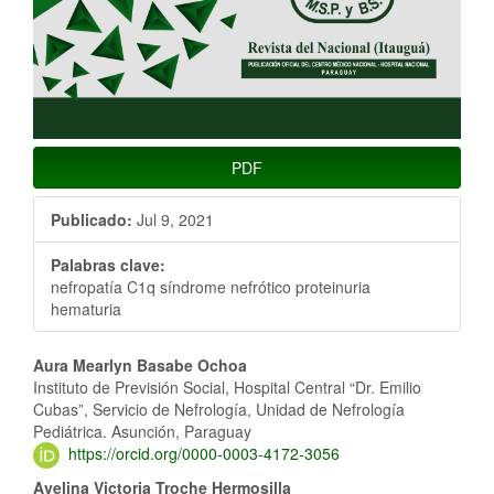
PDF
Publicado:
Jul 9, 2021
Palabras clave:
nefropatía C1q síndrome nefrótico proteinuria
hematuria
Contenido
Aura Mearlyn Basabe Ochoa
Instituto de Previsión Social, Hospital Central “Dr. Emilio
principal
Cubas”, Servicio de Nefrología, Unidad de Nefrología
Pediátrica. Asunción, Paraguay
del
https://orcid.org/0000-0003-4172-3056
artículo
Avelina Victoria Troche Hermosilla