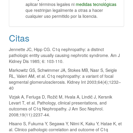
aplicar términos legales ni
medidas tecnológicas
que restrinjan legalmente a otras a hacer
cualquier uso permitido por la licencia.
Citas
Jennette JC, Hipp CG. C1q nephropathy: a distinct
pathologic entity usually causing nephrotic syndrome. Am J
Kidney Dis 1985; 6: 103-110.
Markowitz GS, Schwimmer JA, Stokes MB, Nasr S, Seigle
RL, Valeri AM, et al. C1q nephropathy: a variant of focal
segmental glomerulosclerosis. Kidney Int 2003;64(4);1232–
40
Vizjak A, Ferluga D, Rožič M, Hvala A, Lindič J, Kersnik
Levart T, et al. Pathology, clinical presentations, and
outcomes of C1q Nephropathy. J Am Soc Nephrol.
2008;19(11):2237-44.
Hisano S, Fukuma Y, Segawa Y, Niimi K, Kaku Y, Hatae K, et
al. Clinico pathologic correlation and outcome of C1q