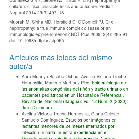
Gunasekara VN, Sebire NJ, Tullus K. C1q nephropathy in
children: clinical characteristics and outcome. Pediatr
Nephrol 2014;29(3):407–13.
Muorah M, Sinha MD, Horsfield C, O’Donnell PJ. C1q
nephropathy: a true immune complex disease or an
immunologic epiphenomenon? NDT Plus 2009; 2(4): 285-91.
doi: 10.1093/ndtplus/sfp055
Artículos más leídos del mismo
autor/a
Aura Mearlyn Basabe Ochoa, Avelina Victoria Troche
Hermosilla, Marlene Martínez Pico,
Epidemiología de
las anomalías congénitas del riñón y tracto urinario en
pacientes pediátricos en un Hospital de Referencia
,
Revista del Nacional (Itauguá): Vol. 12 Núm. 2 (2020):
Julio-Diciembre
Avelina Victoria Troche Hermosilla, Gloria Celeste
Samudio Domínguez,
Estudios por imágenes en
lactantes menores de 24 meses internados por
infección urinaria: nuestra experiencia en el
Departamento de Pediatría del Hospital Nacional
,