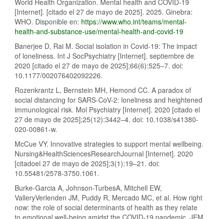
World Health Organization. Mental health and COVID-19
[Internet]. [citado el 27 de mayo de 2025]. 2025. Ginebra:
WHO. Disponible en:
https://www.who.int/teams/mental-
health-and-substance-use/mental-health-and-covid-19
Banerjee D, Rai M. Social isolation in Covid-19: The impact
of loneliness. Int J SocPsychiatry [Internet]. septiembre de
2020 [citado el 27 de mayo de 2025];66(6):525–7. doi:
10.1177/002076402092226.
Rozenkrantz L, Bernstein MH, Hemond CC. A paradox of
social distancing for SARS-CoV-2: loneliness and heightened
immunological risk. Mol Psychiatry [Internet]. 2020 [citado el
27 de mayo de 2025];25(12):3442–4. doi: 10.1038/s41380-
020-00861-w.
McCue VY. Innovative strategies to support mental wellbeing.
Nursing&HealthSciencesResearchJournal [Internet]. 2020
[citadoel 27 de mayo de 2025];3(1):19–21. doi:
10.55481/2578-3750.1061.
Burke-Garcia A, Johnson-TurbesA, Mitchell EW,
ValleryVerlenden JM, Puddy R, Mercado MC, et al. How right
now: the role of social determinants of health as they relate
to emotional well-being amidst the COVID-19 pandemic. JEM