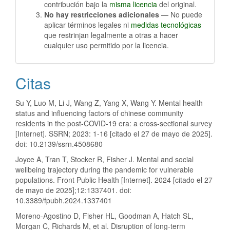
contribución bajo la
misma licencia
del original.
No hay restricciones adicionales
— No puede
aplicar términos legales ni
medidas tecnológicas
que restrinjan legalmente a otras a hacer
cualquier uso permitido por la licencia.
Citas
Su Y, Luo M, Li J, Wang Z, Yang X, Wang Y. Mental health
status and influencing factors of chinese community
residents in the post-COVID-19 era: a cross-sectional survey
[Internet]. SSRN; 2023: 1-16 [citado el 27 de mayo de 2025].
doi: 10.2139/ssrn.4508680
Joyce A, Tran T, Stocker R, Fisher J. Mental and social
wellbeing trajectory during the pandemic for vulnerable
populations. Front Public Health [Internet]. 2024 [citado el 27
de mayo de 2025];12:1337401. doi:
10.3389/fpubh.2024.1337401
Moreno-Agostino D, Fisher HL, Goodman A, Hatch SL,
Morgan C, Richards M, et al. Disruption of long-term