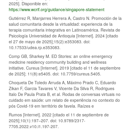
2025]. Disponible en:
https://www.wcrif.org/guidance/singapore-statement
Gutiérrez R, Manjarres Herrera A, Castro N. Promoción de la
salud comunitaria desde la virtualidad: experiencia de la
terapia comunitaria integrativa en Latinoamérica. Revista de
Psicología Universidad de Antioquia [Internet]. 2024 [citado
el 27 de mayo de 2025];15(2):e353083. doi:
10.17533/udea.rp.e353083.
Comp GB, Sharkey M. ED Stories: an online emergency
medicine residency community building and wellness
initiative. Cureus [Internet]. 2019 [citado el 11 de septiembre
de 2025]; 11(8):e5405. doi: 10.7759/cureus.5405.
Choqueta De Toledo Arruda A, Máximo Prado C, Eduardo
Zikan F, Garcia Tavares V, Vicente Da Silva R, Rodrigues
Italo De Paula Prata B, et al. Rodas de conversas virtuais no
cuidado em saúde: um relato de experiência no contexto do
pós Covid-19 em território de favela. Raízes e
Rumos [Internet]. 2022 [citado el 11 de septiembre de
2025];10(1):197–207. doi: 10.9789/2317-
7705.2022.v10.i1.197-207.