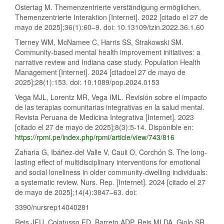
Ostertag M. Themenzentrierte verständigung ermöglichen.
Themenzentrierte Interaktion [Internet]. 2022 [citado el 27 de
mayo de 2025];36(1):60–9. doi: 10.13109/tzin.2022.36.1.60
Tierney WM, McNamee C, Harris SS, Strakowski SM.
Community-based mental health improvement initiatives: a
narrative review and Indiana case study. Population Health
Management [Internet]. 2024 [citadoel 27 de mayo de
2025];28(1):153. doi: 10.1089/pop.2024.0153
Vega MJL, Lorentz MR, Vega IML. Revisión sobre el impacto
de las terapias comunitarias integrativas en la salud mental.
Revista Peruana de Medicina Integrativa [Internet]. 2023
[citado el 27 de mayo de 2025];8(3):5-14. Disponible en:
https://rpmi.pe/index.php/rpmi/article/view/743/816
Zaharia G, Ibáñez-del Valle V, Cauli O, Corchón S. The long-
lasting effect of multidisciplinary interventions for emotional
and social loneliness in older community-dwelling individuals:
a systematic review. Nurs. Rep. [Internet]. 2024 [citado el 27
de mayo de 2025];14(4):3847–63. doi:
3390/nursrep14040281
Reis JFU, Colatusso FD, Barreto ADP, Reis MLDA, Giolo SR,