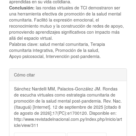
aprendidas en su vida cotidiana.
Conclusión:
las rondas virtuales de TCI demostraron ser
una herramienta efectiva de promoción de la salud mental
comunitaria. Facilitó la expresión emocional, el
reconocimiento mutuo y la construcción de redes de apoyo,
promoviendo aprendizajes significativos con impacto más
allá del espacio virtual.
Palabras clave: salud mental comunitaria, Terapia
comunitaria integrativa, Promoción de la salud,
Apoyo psicosocial, Intervención post-pandemia.
Detalles
Cómo citar
del
Sánchez Nardelli MM, Palacios-González JM. Rondas
artículo
de escucha virtuales como estrategia comunitaria de
promoción de la salud mental post-pandemia. Rev. Nac.
(Itauguá) [Internet]. 12 de septiembre de 2025 [citado 8
de agosto de 2026];17(PC):e1700120. Disponible en:
http://www.revistadelnacional.com.py/index.php/inicio/art
icle/view/311