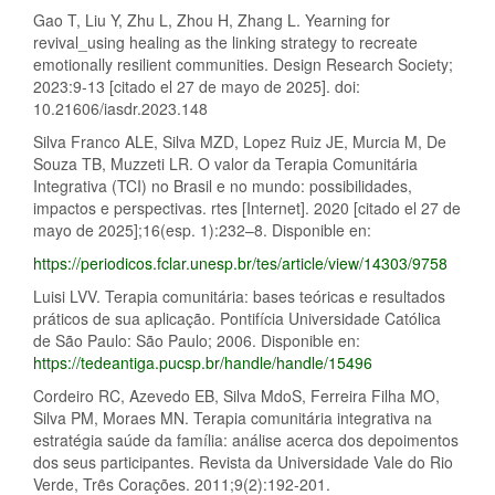
Gao T, Liu Y, Zhu L, Zhou H, Zhang L. Yearning for
revival_using healing as the linking strategy to recreate
emotionally resilient communities. Design Research Society;
2023:9-13 [citado el 27 de mayo de 2025]. doi:
10.21606/iasdr.2023.148
Silva Franco ALE, Silva MZD, Lopez Ruiz JE, Murcia M, De
Souza TB, Muzzeti LR. O valor da Terapia Comunitária
Integrativa (TCI) no Brasil e no mundo: possibilidades,
impactos e perspectivas. rtes [Internet]. 2020 [citado el 27 de
mayo de 2025];16(esp. 1):232–8. Disponible en:
https://periodicos.fclar.unesp.br/tes/article/view/14303/9758
Luisi LVV. Terapia comunitária: bases teóricas e resultados
práticos de sua aplicação. Pontifícia Universidade Católica
de São Paulo: São Paulo; 2006. Disponible en:
https://tedeantiga.pucsp.br/handle/handle/15496
Cordeiro RC, Azevedo EB, Silva MdoS, Ferreira Filha MO,
Silva PM, Moraes MN. Terapia comunitária integrativa na
estratégia saúde da família: análise acerca dos depoimentos
dos seus participantes. Revista da Universidade Vale do Rio
Verde, Trȇs Corações. 2011;9(2):192-201.