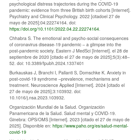
psychological distress trajectories during the COVID-19
pandemic: evidence from three British birth cohorts [Internet].
Psychiatry and Clinical Psychology. 2022 [citadoel 27 de
mayo de 2025];04:22274164. doi:
https://doi.org/10.1101/2022.04.22.22274164
.
Chhabra S. The emotional and psycho-social consequences
of coronavirus disease-19 pandemic – a glimpse into the
post-pandemic society. Eastern J MedSci [Internet]. el 28 de
septiembre de 2020 [citado el 27 de mayo de 2025];5(3):48–
52. doi: 10.3389/fpubh.2024.1337401
Burkauskas J, Branchi I, Pallanti S, Domschke K. Anxiety in
post-covid-19 syndrome –prevalence, mechanisms and
treatment. Neuroscience Applied [Internet]. 2024 [citado el
27 de mayo de 2025];3:103932. doi:
10.1016/j.nsa.2023.103932.
Organización Mundial de la Salud. Organización
Panamericana de la Salud. Salud mental y COVID-19.
Ginebra: OPS/OMS [Internet]. 2023 [citado el 27 de mayo de
2025]. Disponible en:
https://www.paho.org/es/salud-mental-
covid-19