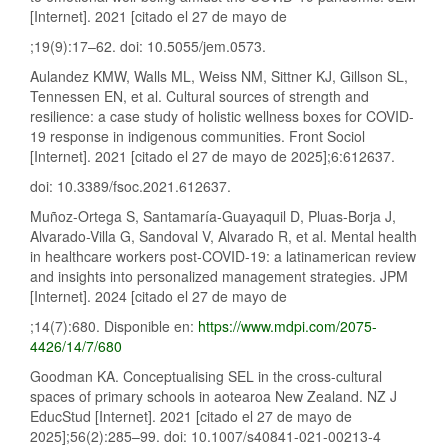
[Internet]. 2021 [citado el 27 de mayo de
;19(9):17–62. doi: 10.5055/jem.0573.
Aulandez KMW, Walls ML, Weiss NM, Sittner KJ, Gillson SL,
Tennessen EN, et al. Cultural sources of strength and
resilience: a case study of holistic wellness boxes for COVID-
19 response in indigenous communities. Front Sociol
[Internet]. 2021 [citado el 27 de mayo de 2025];6:612637.
doi: 10.3389/fsoc.2021.612637.
Muñoz-Ortega S, Santamaría-Guayaquil D, Pluas-Borja J,
Alvarado-Villa G, Sandoval V, Alvarado R, et al. Mental health
in healthcare workers post-COVID-19: a latinamerican review
and insights into personalized management strategies. JPM
[Internet]. 2024 [citado el 27 de mayo de
;14(7):680. Disponible en:
https://www.mdpi.com/2075-
4426/14/7/680
Goodman KA. Conceptualising SEL in the cross-cultural
spaces of primary schools in aotearoa New Zealand. NZ J
EducStud [Internet]. 2021 [citado el 27 de mayo de
2025];56(2):285–99. doi: 10.1007/s40841-021-00213-4