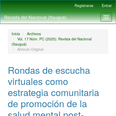
Navegación
Registrarse
Entrar
principal
Contenido
Revista del Nacional (Itauguá)
Toggl
principal
naviga
Barra
lateral
Inicio
Archivos
Vol. 17 Núm. PC (2025): Revista del Nacional
(Itauguá)
Artículo Original
Rondas de escucha
virtuales como
estrategia comunitaria
de promoción de la
salud mental post-