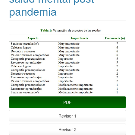
pandemia
Barra
lateral
del
artículo
PDF
Revisor 1
Revisor 2