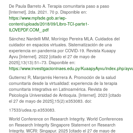
De Paula Barreto A. Terapia comunitaria paso a paso
[Internet]. 2da. 2021. 70 p. Disponible en:
https://www.mpfsde.gob.ar/wp-
content/uploads/2018/09/Libro-TCI-parte1-
ILOVEPDF.COM_.pdf
Sánchez Nardelli MM, Morínigo Pereira MLA. Cuidados del
cuidador en espacios virtuales. Sistematización de una
experiencia en pandemia por COVID-19. Revista Kuaapy
Ayvu [Internet]. 2022 [citado el 27 de mayo de
2025];13(13):51–73. Disponible en:
https://www.investigacioninaes.edu.py/KuaapyAyvu/index.php/ayvu
Gutierrez R, Manjarrés Herrera A. Promoción de la salud
comunitaria desde la virtualidad: experiencia de la terapia
comunitaria integrativa en Latinoamérica. Revista de
Psicología Universidad de Antioquia. [Internet]. 2023 [citado
el 27 de mayo de 2025];15(2):e353083. doi:
17533/udea.rp.e353083.
World Conference on Research Integrity. World Conferences
on Research Integrity Singapore Statement on Research
Integrity. WCRI: Singapur. 2025 [citado el 27 de mayo de