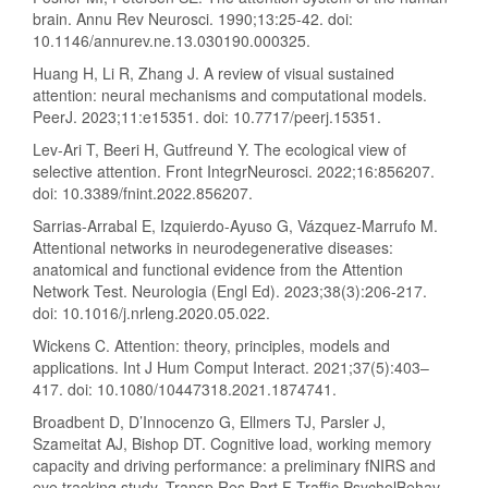
brain. Annu Rev Neurosci. 1990;13:25-42. doi:
10.1146/annurev.ne.13.030190.000325.
Huang H, Li R, Zhang J. A review of visual sustained
attention: neural mechanisms and computational models.
PeerJ. 2023;11:e15351. doi: 10.7717/peerj.15351.
Lev-Ari T, Beeri H, Gutfreund Y. The ecological view of
selective attention. Front IntegrNeurosci. 2022;16:856207.
doi: 10.3389/fnint.2022.856207.
Sarrias-Arrabal E, Izquierdo-Ayuso G, Vázquez-Marrufo M.
Attentional networks in neurodegenerative diseases:
anatomical and functional evidence from the Attention
Network Test. Neurologia (Engl Ed). 2023;38(3):206-217.
doi: 10.1016/j.nrleng.2020.05.022.
Wickens C. Attention: theory, principles, models and
applications. Int J Hum Comput Interact. 2021;37(5):403–
417. doi: 10.1080/10447318.2021.1874741.
Broadbent D, D’Innocenzo G, Ellmers TJ, Parsler J,
Szameitat AJ, Bishop DT. Cognitive load, working memory
capacity and driving performance: a preliminary fNIRS and
eye tracking study. Transp Res Part F Traffic PsycholBehav.