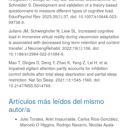
Schneider S. Development and validation of a theory-based
questionnaire to measure different types of cognitive load.
EducPsychol Rev. 2023;35(1):37. doi: 10.1007/s10648-023-
09738-0.
Juliano JM, Schweighofer N, Liew SL. Increased cognitive
load in immersive virtual reality during visuomotor adaptation
is associated with decreased long-term retention and context
transfer. J NeuroengRehabil. 2022;19(1):106. doi:
10.1186/s12984-022-01084-6.
Mao T, Dinges D, Deng Y, Zhao K, Yang Z, Lei H, et al.
Impaired vigilant attention partly accounts for inhibition
control deficits after total sleep deprivation and partial sleep
restriction. Nat Sci Sleep. 2021;13:1545-1560. doi:
10.2147/NSS.S314769.
Artículos más leídos del mismo
autor/a
Julio Torales, Ariel Insaurralde, Carlos Ríos-González,
Marcelo O´Higgins, Rodrigo Navarro, Nicolás Ayala-