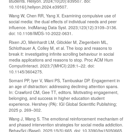
students. Heliyon. 2024;10(20):e39507. doi:
10.1016/j.heliyon.2024.e39507.
Wang W, Chen RR, Yang X. Examining compulsive use of
social media: the dual effects of individual needs and peer
influence. IndManag Data Syst. 2023;123(12):3109–3136.
doi: 10.1108/IMDS-10-2022-0631.
Rixen JO, Meinhardt LM, Glöckler M, Ziegenbein ML,
Schlothauer A, Colley M, et al. The loop and reasons to
break it: investigating infinite scrolling behaviour in social
media applications and reasons to stop. Proc ACM Hum
ComputInteract. 2023;7(MHCI):228:1–22. doi:
10.1145/3604275.
Somani PP, Iyer V, Wani PS, Tambuskar DP. Engagement in
an age of distraction: addressing declining attention spans.
In: Crawford CM, Gee TT, editors. Motivating engagement,
belonging, and success in higher education student
experience. Hershey (PA): IGI Global Scientific Publishing;
2025 p. 269–302.
Wang J, Wang S. The emotional reinforcement mechanism of
and phased intervention strategies for social media addiction.
BehavSci (Basel). 2025;15(5):665. doi: 10.3390/bs15050665.