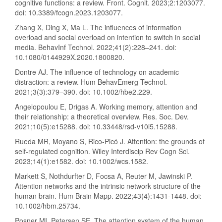
cognitive functions: a review. Front. Cognit. 2023;2:1203077.
doi: 10.3389/fcogn.2023.1203077.
Zhang X, Ding X, Ma L. The influences of information
overload and social overload on intention to switch in social
media. BehavInf Technol. 2022;41(2):228–241. doi:
10.1080/0144929X.2020.1800820.
Dontre AJ. The influence of technology on academic
distraction: a review. Hum BehavEmerg Technol.
2021;3(3):379–390. doi: 10.1002/hbe2.229.
Angelopoulou E, Drigas A. Working memory, attention and
their relationship: a theoretical overview. Res. Soc. Dev.
2021;10(5):e15288. doi: 10.33448/rsd-v10i5.15288.
Rueda MR, Moyano S, Rico-Picó J. Attention: the grounds of
self-regulated cognition. Wiley Interdiscip Rev Cogn Sci.
2023;14(1):e1582. doi: 10.1002/wcs.1582.
Markett S, Nothdurfter D, Focsa A, Reuter M, Jawinski P.
Attention networks and the intrinsic network structure of the
human brain. Hum Brain Mapp. 2022;43(4):1431-1448. doi:
10.1002/hbm.25734.
Posner MI, Petersen SE. The attention system of the human