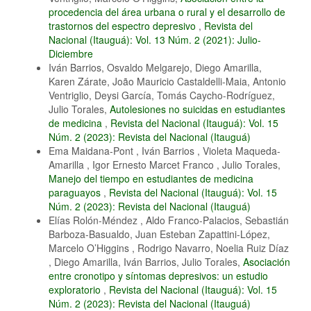
procedencia del área urbana o rural y el desarrollo de
trastornos del espectro depresivo
,
Revista del
Nacional (Itauguá): Vol. 13 Núm. 2 (2021): Julio-
Diciembre
Iván Barrios, Osvaldo Melgarejo, Diego Amarilla,
Karen Zárate, João Mauricio Castaldelli-Maia, Antonio
Ventriglio, Deysi García, Tomás Caycho-Rodríguez,
Julio Torales,
Autolesiones no suicidas en estudiantes
de medicina
,
Revista del Nacional (Itauguá): Vol. 15
Núm. 2 (2023): Revista del Nacional (Itauguá)
Ema Maidana-Pont , Iván Barrios , Violeta Maqueda-
Amarilla , Igor Ernesto Marcet Franco , Julio Torales,
Manejo del tiempo en estudiantes de medicina
paraguayos
,
Revista del Nacional (Itauguá): Vol. 15
Núm. 2 (2023): Revista del Nacional (Itauguá)
Elías Rolón-Méndez , Aldo Franco-Palacios, Sebastián
Barboza-Basualdo, Juan Esteban Zapattini-López,
Marcelo O’Higgins , Rodrigo Navarro, Noelia Ruiz Díaz
, Diego Amarilla, Iván Barrios, Julio Torales,
Asociación
entre cronotipo y síntomas depresivos: un estudio
exploratorio
,
Revista del Nacional (Itauguá): Vol. 15
Núm. 2 (2023): Revista del Nacional (Itauguá)