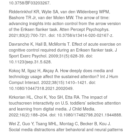
10.3758/BF03203267.
Ridderinkhof KR, Wylie SA, van den Wildenberg WPM,
Bashore TR Jr, van der Molen MW. The arrow of time:
advancing insights into action control from the arrow version
of the Eriksen flanker task. Atten Percept Psychophys.
2021;83(2):700-721. doi: 10.3758/s13414-020-02167-z.
Davranche K, Hall B, McMorris T. Effect of acute exercise on
cognitive control required during an Eriksen flanker task. J
Sport Exerc Psychol. 2009;31(5):628-39. doi:
10.1123/jsep.31.5.628.
Kokoç M, Ilgaz H, Akçay A. How deeply does media and
technology usage affect the sustained attention? Int J Hum
Comput Interact. 2022;38(15):1410–1421. doi:
10.1080/10447318.2021.2002049.
Kirkorian HL, Choi K, Yoo SH, Etta RA. The impact of
touchscreen interactivity on U.S. toddlers’ selective attention
and learning from digital media. J Child Media.
2022;16(2):188–204. doi: 10.1080/17482798.2021.1944888.
Wei Z, Guo Y, Tsang MHL, Montag C, Becker B, Kou J.
Social media distractions alter behavioral and neural patterns