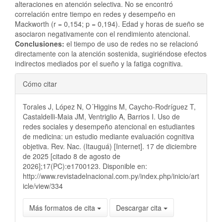
alteraciones en atención selectiva. No se encontró
correlación entre tiempo en redes y desempeño en
Mackworth (r = 0,154; p = 0,194). Edad y horas de sueño se
asociaron negativamente con el rendimiento atencional.
Conclusiones:
el tiempo de uso de redes no se relacionó
directamente con la atención sostenida, sugiriéndose efectos
indirectos mediados por el sueño y la fatiga cognitiva.
Detalles
Cómo citar
del
Torales J, López N, O´Higgins M, Caycho-Rodríguez T,
artículo
Castaldelli-Maia JM, Ventriglio A, Barrios I. Uso de
redes sociales y desempeño atencional en estudiantes
de medicina: un estudio mediante evaluación cognitiva
objetiva. Rev. Nac. (Itauguá) [Internet]. 17 de diciembre
de 2025 [citado 8 de agosto de
2026];17(PC):e1700123. Disponible en:
http://www.revistadelnacional.com.py/index.php/inicio/art
icle/view/334
Más formatos de cita
Descargar cita