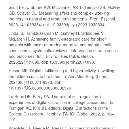
Scott EE, Crabtree KW, McDonnell AS, LoTemplio SB, McNay
GD, Strayer DL. Measuring affect and complex working
memory in natural and urban environments. Front Psychol.
2023;14:1039334. doi: 10.3389/fpsyg.2023.1039334.
Jindal S, Hamiduzzaman M, Gaffney H, Siddiquee N,
McLaren H. Achieving family-integrated care for older
patients with major neurodegenerative and mental health
conditions: a systematic review of intervention characteristics
and outcomes. Int J Environ Res Public Health.
2025;22(7):1096. doi: 10.3390/ijerph22071096.
Hasan MK. Digital multitasking and hyperactivity: unveiling
the hidden costs to brain health. Ann Med Surg (Lond).
2024;86(11):6371-6373. doi:
10.1097/MS9.0000000000002576
Le Roux DB, Parry DA. The role of self-regulation in
experiences of digital distraction in college classrooms. In:
Flanigan AE, Kim JH, editors. Digital Distractions in the
College Classroom. Hershey, PA: IGI Global; 2022. p. 92–
119.
Krieglstein F, Beege M, Rey GD, Sanchez-Stockhammer C,