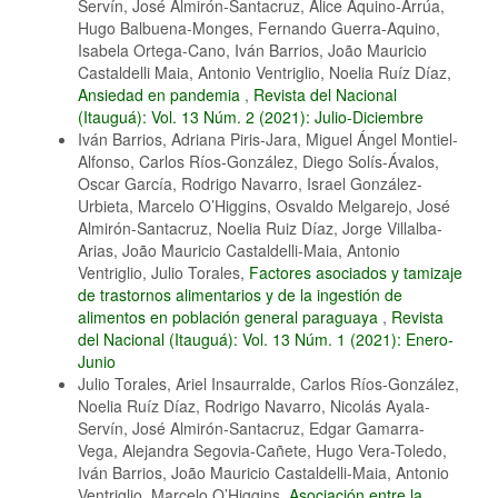
Servín, José Almirón-Santacruz, Alice Aquino-Arrúa,
Hugo Balbuena-Monges, Fernando Guerra-Aquino,
Isabela Ortega-Cano, Iván Barrios, João Mauricio
Castaldelli Maia, Antonio Ventriglio, Noelia Ruíz Díaz,
Ansiedad en pandemia
,
Revista del Nacional
(Itauguá): Vol. 13 Núm. 2 (2021): Julio-Diciembre
Iván Barrios, Adriana Piris-Jara, Miguel Ángel Montiel-
Alfonso, Carlos Ríos-González, Diego Solís-Ávalos,
Oscar García, Rodrigo Navarro, Israel González-
Urbieta, Marcelo O’Higgins, Osvaldo Melgarejo, José
Almirón-Santacruz, Noelia Ruiz Díaz, Jorge Villalba-
Arias, João Mauricio Castaldelli-Maia, Antonio
Ventriglio, Julio Torales,
Factores asociados y tamizaje
de trastornos alimentarios y de la ingestión de
alimentos en población general paraguaya
,
Revista
del Nacional (Itauguá): Vol. 13 Núm. 1 (2021): Enero-
Junio
Julio Torales, Ariel Insaurralde, Carlos Ríos-González,
Noelia Ruíz Díaz, Rodrigo Navarro, Nicolás Ayala-
Servín, José Almirón-Santacruz, Edgar Gamarra-
Vega, Alejandra Segovia-Cañete, Hugo Vera-Toledo,
Iván Barrios, João Mauricio Castaldelli-Maia, Antonio
Ventriglio, Marcelo O’Higgins,
Asociación entre la