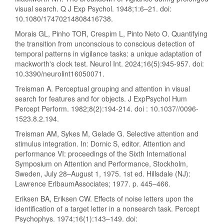
visual search. Q J Exp Psychol. 1948;1:6–21. doi:
10.1080/17470214808416738.
Morais GL, Pinho TOR, Crespim L, Pinto Neto O. Quantifying
the transition from unconscious to conscious detection of
temporal patterns in vigilance tasks: a unique adaptation of
mackworth's clock test. Neurol Int. 2024;16(5):945-957. doi:
10.3390/neurolint16050071.
Treisman A. Perceptual grouping and attention in visual
search for features and for objects. J ExpPsychol Hum
Percept Perform. 1982;8(2):194-214. doi : 10.1037//0096-
1523.8.2.194.
Treisman AM, Sykes M, Gelade G. Selective attention and
stimulus integration. In: Dornic S, editor. Attention and
performance VI: proceedings of the Sixth International
Symposium on Attention and Performance, Stockholm,
Sweden, July 28–August 1, 1975. 1st ed. Hillsdale (NJ):
Lawrence ErlbaumAssociates; 1977. p. 445–466.
Eriksen BA, Eriksen CW. Effects of noise letters upon the
identification of a target letter in a nonsearch task. Percept
Psychophys. 1974;16(1):143–149. doi: