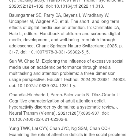
2023;92:121–132. doi: 10.1016/j.trf.2022.11.013.
Baumgartner SE, Parry DA, Beyens I, Wiradhany W,
Uncapher M, Wagner AD, et al. The short- and long-term
effects of digital media use on attention. In: Christakis DA,
Hale L, editors. Handbook of children and screens: digital
media, development, and well-being from birth through
adolescence. Cham: Springer Nature Switzerland; 2025. p.
31-7. doi: 10.1007/978-3-031-69362-5_5.
Sun W, Chao M. Exploring the influence of excessive social
media use on academic performance through media
multitasking and attention problems: a three-dimension
usage perspective. EducInf Technol. 2024;29:23981–24003.
doi: 10.1007/s10639-024-12811-y.
Onandia-Hinchado I, Pardo-Palenzuela N, Diaz-Orueta U.
Cognitive characterization of adult attention deficit
hyperactivity disorder by domains: a systematic review. J
Neural Transm (Vienna). 2021;128(7):893-937. doi:
10.1007/s00702-021-02302-6.
Yung TWK, Lai CYY, Chan JYC, Ng SSM, Chan CCH.
Examining the role of attention deficits in the social problems