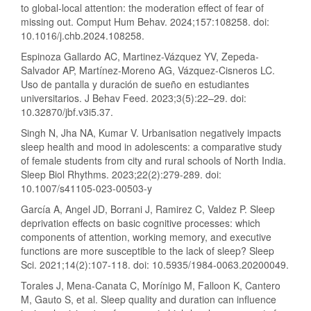
to global-local attention: the moderation effect of fear of
missing out. Comput Hum Behav. 2024;157:108258. doi:
10.1016/j.chb.2024.108258.
Espinoza Gallardo AC, Martinez-Vázquez YV, Zepeda-
Salvador AP, Martínez-Moreno AG, Vázquez-Cisneros LC.
Uso de pantalla y duración de sueño en estudiantes
universitarios. J Behav Feed. 2023;3(5):22–29. doi:
10.32870/jbf.v3i5.37.
Singh N, Jha NA, Kumar V. Urbanisation negatively impacts
sleep health and mood in adolescents: a comparative study
of female students from city and rural schools of North India.
Sleep Biol Rhythms. 2023;22(2):279-289. doi:
10.1007/s41105-023-00503-y
García A, Angel JD, Borrani J, Ramirez C, Valdez P. Sleep
deprivation effects on basic cognitive processes: which
components of attention, working memory, and executive
functions are more susceptible to the lack of sleep? Sleep
Sci. 2021;14(2):107-118. doi: 10.5935/1984-0063.20200049.
Torales J, Mena-Canata C, Morínigo M, Falloon K, Cantero
M, Gauto S, et al. Sleep quality and duration can influence