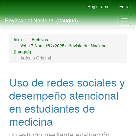
Navegación
Registrarse
Entrar
principal
Contenido
Revista del Nacional (Itauguá)
Toggl
principal
naviga
Barra
lateral
Inicio
Archivos
Vol. 17 Núm. PC (2025): Revista del Nacional
(Itauguá)
Artículo Original
Uso de redes sociales y
desempeño atencional
en estudiantes de
medicina
un estudio mediante evaluación