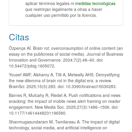
aplicar términos legales ni
medidas tecnológicas
que restrinjan legalmente a otras a hacer
cualquier uso permitido por la licencia.
Citas
Özpençe Aİ. Brain rot: overconsumption of online content (an
essay on the publicness of social media). Journal of Business
Innovation and Governance. 2024;7(2):48–60. doi:
10.54472/jobig.1605072.
Yousef AMF, Alshamy A, Tlili A, Metwally AHS. Demystifying
the new dilemma of brain rot in the digital era: a review.
BrainSci. 2025;15(3):283. doi: 10.3390/brainsci15030283.
Barnes R, Mulcahy R, Riedel A. Push notifications and news
snacking: the impact of mobile news alert framing on reader
engagement. New Media Soc. 2025;27(3):1486–1506. doi:
10.1177/14614448231196580.
Shanmugasundaram M, Tamilarasu A. The impact of digital
technology, social media, and artificial intelligence on