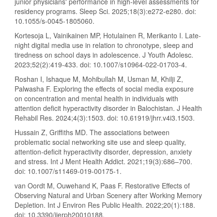
junior physicians' performance in high-level assessments for
residency programs. Sleep Sci. 2025;18(3):e272-e280. doi:
10.1055/s-0045-1805060.
Kortesoja L, Vainikainen MP, Hotulainen R, Merikanto I. Late-
night digital media use in relation to chronotype, sleep and
tiredness on school days in adolescence. J Youth Adolesc.
2023;52(2):419-433. doi: 10.1007/s10964-022-01703-4.
Roshan I, Ishaque M, Mohibullah M, Usman M, Khilji Z,
Palwasha F. Exploring the effects of social media exposure
on concentration and mental health in individuals with
attention deficit hyperactivity disorder in Balochistan. J Health
Rehabil Res. 2024;4(3):1503. doi: 10.61919/jhrr.v4i3.1503.
Hussain Z, Griffiths MD. The associations between
problematic social networking site use and sleep quality,
attention-deficit hyperactivity disorder, depression, anxiety
and stress. Int J Ment Health Addict. 2021;19(3):686–700.
doi: 10.1007/s11469-019-00175-1.
van Oordt M, Ouwehand K, Paas F. Restorative Effects of
Observing Natural and Urban Scenery after Working Memory
Depletion. Int J Environ Res Public Health. 2022;20(1):188.
doi: 10.3390/ijerph20010188.