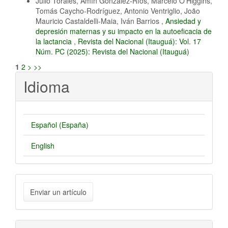
Julio Torales, Amín González-Ríos, Marcelo O’Higgins,
Tomás Caycho-Rodríguez, Antonio Ventriglio, João
Mauricio Castaldelli-Maia, Iván Barrios ,
Ansiedad y
depresión maternas y su impacto en la autoeficacia de
la lactancia
,
Revista del Nacional (Itauguá): Vol. 17
Núm. PC (2025): Revista del Nacional (Itauguá)
1
2
>
>>
Idioma
Español (España)
English
Enviar
Enviar un artículo
un
artículo