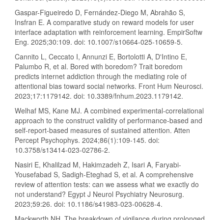
Gaspar-Figueiredo D, Fernández-Diego M, Abrahão S,
Insfran E. A comparative study on reward models for user
interface adaptation with reinforcement learning. EmpirSoftw
Eng. 2025;30:109. doi: 10.1007/s10664-025-10659-5.
Cannito L, Ceccato I, Annunzi E, Bortolotti A, D'Intino E,
Palumbo R, et al. Bored with boredom? Trait boredom
predicts internet addiction through the mediating role of
attentional bias toward social networks. Front Hum Neurosci.
2023;17:1179142. doi: 10.3389/fnhum.2023.1179142.
Welhaf MS, Kane MJ. A combined experimental-correlational
approach to the construct validity of performance-based and
self-report-based measures of sustained attention. Atten
Percept Psychophys. 2024;86(1):109-145. doi:
10.3758/s13414-023-02786-2.
Nasiri E, Khalilzad M, Hakimzadeh Z, Isari A, Faryabi-
Yousefabad S, Sadigh-Eteghad S, et al. A comprehensive
review of attention tests: can we assess what we exactly do
not understand? Egypt J Neurol Psychiatry Neurosurg.
2023;59:26. doi: 10.1186/s41983-023-00628-4.
Mackworth NH. The breakdown of vigilance during prolonged