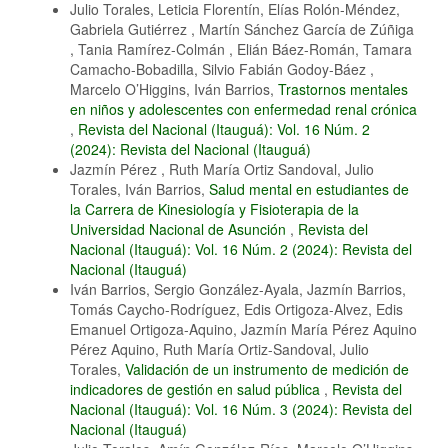
Julio Torales, Leticia Florentín, Elías Rolón-Méndez,
Gabriela Gutiérrez , Martín Sánchez García de Zúñiga
, Tania Ramírez-Colmán , Elián Báez-Román, Tamara
Camacho-Bobadilla, Silvio Fabián Godoy-Báez ,
Marcelo O’Higgins, Iván Barrios,
Trastornos mentales
en niños y adolescentes con enfermedad renal crónica
,
Revista del Nacional (Itauguá): Vol. 16 Núm. 2
(2024): Revista del Nacional (Itauguá)
Jazmín Pérez , Ruth María Ortiz Sandoval, Julio
Torales, Iván Barrios,
Salud mental en estudiantes de
la Carrera de Kinesiología y Fisioterapia de la
Universidad Nacional de Asunción
,
Revista del
Nacional (Itauguá): Vol. 16 Núm. 2 (2024): Revista del
Nacional (Itauguá)
Iván Barrios, Sergio González-Ayala, Jazmín Barrios,
Tomás Caycho-Rodríguez, Edis Ortigoza-Alvez, Edis
Emanuel Ortigoza-Aquino, Jazmín María Pérez Aquino
Pérez Aquino, Ruth María Ortiz-Sandoval, Julio
Torales,
Validación de un instrumento de medición de
indicadores de gestión en salud pública
,
Revista del
Nacional (Itauguá): Vol. 16 Núm. 3 (2024): Revista del
Nacional (Itauguá)