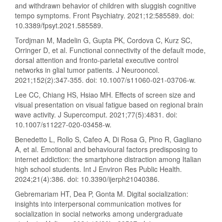
and withdrawn behavior of children with sluggish cognitive
tempo symptoms. Front Psychiatry. 2021;12:585589. doi:
10.3389/fpsyt.2021.585589.
Tordjman M, Madelin G, Gupta PK, Cordova C, Kurz SC,
Orringer D, et al. Functional connectivity of the default mode,
dorsal attention and fronto-parietal executive control
networks in glial tumor patients. J Neurooncol.
2021;152(2):347-355. doi: 10.1007/s11060-021-03706-w.
Lee CC, Chiang HS, Hsiao MH. Effects of screen size and
visual presentation on visual fatigue based on regional brain
wave activity. J Supercomput. 2021;77(5):4831. doi:
10.1007/s11227-020-03458-w.
Benedetto L, Rollo S, Cafeo A, Di Rosa G, Pino R, Gagliano
A, et al. Emotional and behavioural factors predisposing to
internet addiction: the smartphone distraction among Italian
high school students. Int J Environ Res Public Health.
2024;21(4):386. doi: 10.3390/ijerph21040386.
Gebremariam HT, Dea P, Gonta M. Digital socialization:
insights into interpersonal communication motives for
socialization in social networks among undergraduate