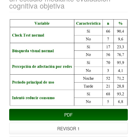
cognitiva objetiva
Barra
lateral
del
artículo
PDF
REVISOR 1