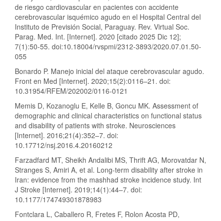
de riesgo cardiovascular en pacientes con accidente
cerebrovascular isquémico agudo en el Hospital Central del
Instituto de Previsión Social, Paraguay. Rev. Virtual Soc.
Parag. Med. Int. [Internet]. 2020 [citado 2025 Dic 12];
7(1):50-55. doi:10.18004/rvspmi/2312-3893/2020.07.01.50-
055
Bonardo P. Manejo inicial del ataque cerebrovascular agudo.
Front en Med [Internet]. 2020;15(2):0116–21. doi:
10.31954/RFEM/202002/0116-0121
Memis D, Kozanoglu E, Kelle B, Goncu MK. Assessment of
demographic and clinical characteristics on functional status
and disability of patients with stroke. Neurosciences
[Internet]. 2016;21(4):352–7. doi:
10.17712/nsj.2016.4.20160212
Farzadfard MT, Sheikh Andalibi MS, Thrift AG, Morovatdar N,
Stranges S, Amiri A, et al. Long-term disability after stroke in
Iran: evidence from the mashhad stroke incidence study. Int
J Stroke [Internet]. 2019;14(1):44–7. doi:
10.1177/174749301878983
Fontclara L, Caballero R, Fretes F, Rolon Acosta PD,