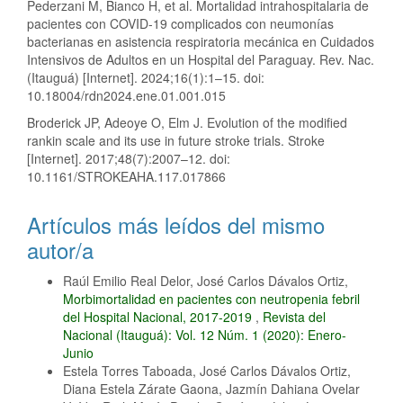
Pederzani M, Bianco H, et al. Mortalidad intrahospitalaria de
pacientes con COVID-19 complicados con neumonías
bacterianas en asistencia respiratoria mecánica en Cuidados
Intensivos de Adultos en un Hospital del Paraguay. Rev. Nac.
(Itauguá) [Internet]. 2024;16(1):1–15. doi:
10.18004/rdn2024.ene.01.001.015
Broderick JP, Adeoye O, Elm J. Evolution of the modified
rankin scale and its use in future stroke trials. Stroke
[Internet]. 2017;48(7):2007–12. doi:
10.1161/STROKEAHA.117.017866
Artículos más leídos del mismo
autor/a
Raúl Emilio Real Delor, José Carlos Dávalos Ortiz,
Morbimortalidad en pacientes con neutropenia febril
del Hospital Nacional, 2017-2019
,
Revista del
Nacional (Itauguá): Vol. 12 Núm. 1 (2020): Enero-
Junio
Estela Torres Taboada, José Carlos Dávalos Ortiz,
Diana Estela Zárate Gaona, Jazmín Dahiana Ovelar