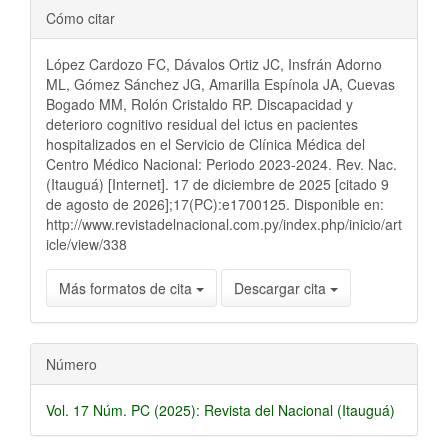
Detalles
Cómo citar
del
López Cardozo FC, Dávalos Ortiz JC, Insfrán Adorno
artículo
ML, Gómez Sánchez JG, Amarilla Espínola JA, Cuevas
Bogado MM, Rolón Cristaldo RP. Discapacidad y
deterioro cognitivo residual del ictus en pacientes
hospitalizados en el Servicio de Clínica Médica del
Centro Médico Nacional: Periodo 2023-2024. Rev. Nac.
(Itauguá) [Internet]. 17 de diciembre de 2025 [citado 9
de agosto de 2026];17(PC):e1700125. Disponible en:
http://www.revistadelnacional.com.py/index.php/inicio/art
icle/view/338
Más formatos de cita
Descargar cita
Número
Vol. 17 Núm. PC (2025): Revista del Nacional (Itauguá)