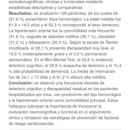
sociodemográficas, clínicas y funcionales mediante
estadísticas descriptivas y comparativas.
Resultados:
se analizaron 128 pacientes, de los cuales 66
(51,6 %) presentaron ictus hemorrágico. La edad medida fue
61,9 ± 14,5 años y el 52,3 % correspondió al sexo femenino.
La hipertensión arterial fue la comorbilidad más frecuente
(91,6 %), seguida de diabetes mellitus (36,7 %), obesidad
(31,2 %) y tabaquismo (20,3 %). Según la escala de Rankin
modificada, el 28,1 % presento discapacidad muy leve, el
19,5 % moderadamente grave y el 3,9 % permaneció
asintomático. En el Mini Mental Test, el 39,8 % evidenció
deterioro cognitivo, el 28,9 % sospecha de deterioro y el 16,4
% alta probabilidad de demencia. La media de internación
fue de 24,1 ± 13 días y el 81,2 % obtuvo alta médica.
Conclusión:
se observó una frecuencia elevada de
deterioro cognitivo y discapacidad residual en los pacientes
hospitalizados por ictus, con predominio del tipo hemorrágico
y la hipertensión arterial como comorbilidad principal. Estos
hallazgos subrayan la importancia de incorporar la
evaluación neurocognitiva y funcional en el seguimiento
clínico y fortalecer las estrategias de prevención de factores
de riesgo cardiovascular.