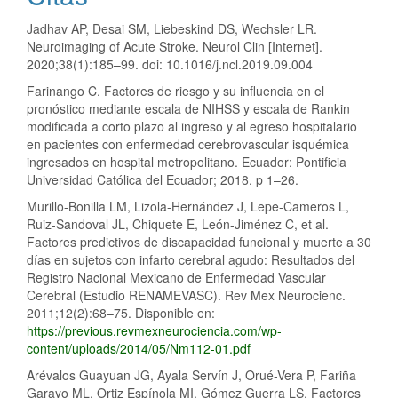
Jadhav AP, Desai SM, Liebeskind DS, Wechsler LR.
Neuroimaging of Acute Stroke. Neurol Clin [Internet].
2020;38(1):185–99. doi: 10.1016/j.ncl.2019.09.004
Farinango C. Factores de riesgo y su influencia en el
pronóstico mediante escala de NIHSS y escala de Rankin
modificada a corto plazo al ingreso y al egreso hospitalario
en pacientes con enfermedad cerebrovascular isquémica
ingresados en hospital metropolitano. Ecuador: Pontificia
Universidad Católica del Ecuador; 2018. p 1–26.
Murillo-Bonilla LM, Lizola-Hernández J, Lepe-Cameros L,
Ruiz-Sandoval JL, Chiquete E, León-Jiménez C, et al.
Factores predictivos de discapacidad funcional y muerte a 30
días en sujetos con infarto cerebral agudo: Resultados del
Registro Nacional Mexicano de Enfermedad Vascular
Cerebral (Estudio RENAMEVASC). Rev Mex Neurocienc.
2011;12(2):68–75. Disponible en:
https://previous.revmexneurociencia.com/wp-
content/uploads/2014/05/Nm112-01.pdf
Arévalos Guayuan JG, Ayala Servín J, Orué-Vera P, Fariña
Garayo ML, Ortiz Espínola MI, Gómez Guerra LS. Factores