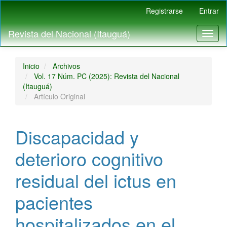
Navegación
Registrarse
Entrar
principal
Contenido
Revista del Nacional (Itauguá)
Toggl
principal
naviga
Barra
lateral
Inicio
Archivos
Vol. 17 Núm. PC (2025): Revista del Nacional
(Itauguá)
Artículo Original
Discapacidad y
deterioro cognitivo
residual del ictus en
pacientes
hospitalizados en el