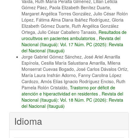
Vaída, Ruth María Peralta Giménez, Lilian Leticia
Gómez Páez, Paola Elizabeth Benítez Duarte,
Margaret Angélica Torres González, Julio César Rolón
López, Fátima Alma Diana Ibáñez Rodríguez, Gloria
Elizabeth Gómez Duarte, Ruth Angélica González
Ortega, Julio César Caballero Tanasio,
Resultados de
urocultivos en pacientes ambulatorios
,
Revista del
Nacional (Itauguá): Vol. 17 Núm. PC (2025): Revista
del Nacional (Itauguá)
Jorge Gabriel Gómez Sánchez, José Ariel Amarilla
Espínola, Cesilia María Salustiana Amarilla, Milena
Monserrat Cuevas Bogado, José Carlos Dávalos Ortíz,
María Laura Insfrán Adorno, Fanny Carolina López
Cardozo, Amós Elías Ignacio Rodríguez Enciso, Ruth
Pamela Rolón Cristaldo,
Trastorno por déficit de
atención e hiperactividad en residentes
,
Revista del
Nacional (Itauguá): Vol. 18 Núm. PC (2026): Revista
del Nacional (Itauguá)
Idioma