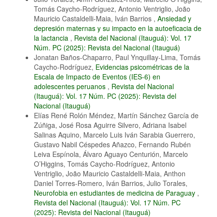
Tomás Caycho-Rodríguez, Antonio Ventriglio, João
Mauricio Castaldelli-Maia, Iván Barrios ,
Ansiedad y
depresión maternas y su impacto en la autoeficacia de
la lactancia
,
Revista del Nacional (Itauguá): Vol. 17
Núm. PC (2025): Revista del Nacional (Itauguá)
Jonatan Baños-Chaparro, Paul Ynquillay-Lima, Tomás
Caycho-Rodríguez,
Evidencias psicométricas de la
Escala de Impacto de Eventos (IES-6) en
adolescentes peruanos
,
Revista del Nacional
(Itauguá): Vol. 17 Núm. PC (2025): Revista del
Nacional (Itauguá)
Elías René Rolón Méndez, Martín Sánchez García de
Zúñiga, José Rosa Aguirre Silvero, Adriana Isabel
Salinas Aquino, Marcelo Luis Iván Sarabia Guerrero,
Gustavo Nabil Céspedes Añazco, Fernando Rubén
Leiva Espínola, Álvaro Aguayo Centurión, Marcelo
O’Higgins, Tomás Caycho-Rodríguez, Antonio
Ventriglio, João Mauricio Castaldelli-Maia, Anthon
Daniel Torres-Romero, Iván Barrios, Julio Torales,
Neurofobia en estudiantes de medicina de Paraguay
,
Revista del Nacional (Itauguá): Vol. 17 Núm. PC
(2025): Revista del Nacional (Itauguá)