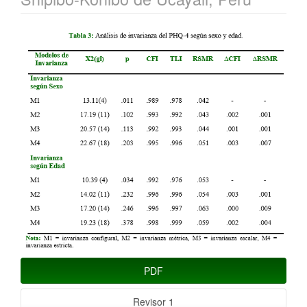
Barra
lateral
del
artículo
PDF
Revisor 1