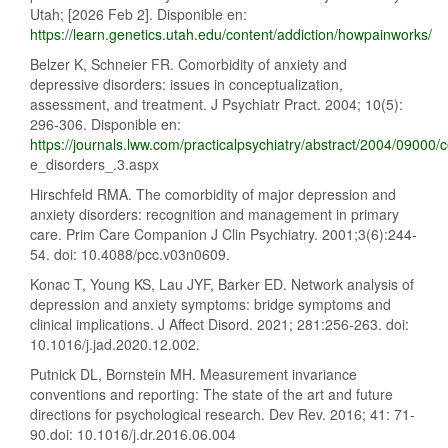
Utah; [2026 Feb 2]. Disponible en:
https://learn.genetics.utah.edu/content/addiction/howpainworks/
Belzer K, Schneier FR. Comorbidity of anxiety and
depressive disorders: issues in conceptualization,
assessment, and treatment. J Psychiatr Pract. 2004; 10(5):
296-306. Disponible en:
https://journals.lww.com/practicalpsychiatry/abstract/2004/09000
e_disorders_.3.aspx
Hirschfeld RMA. The comorbidity of major depression and
anxiety disorders: recognition and management in primary
care. Prim Care Companion J Clin Psychiatry. 2001;3(6):244-
54. doi: 10.4088/pcc.v03n0609.
Konac T, Young KS, Lau JYF, Barker ED. Network analysis of
depression and anxiety symptoms: bridge symptoms and
clinical implications. J Affect Disord. 2021; 281:256-263. doi:
10.1016/j.jad.2020.12.002.
Putnick DL, Bornstein MH. Measurement invariance
conventions and reporting: The state of the art and future
directions for psychological research. Dev Rev. 2016; 41: 71-
90.doi: 10.1016/j.dr.2016.06.004