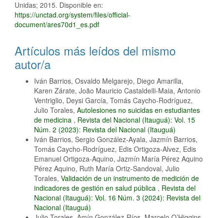
Unidas; 2015. Disponible en:
https://unctad.org/system/files/official-
document/ares70d1_es.pdf
Artículos más leídos del mismo
autor/a
Iván Barrios, Osvaldo Melgarejo, Diego Amarilla,
Karen Zárate, João Mauricio Castaldelli-Maia, Antonio
Ventriglio, Deysi García, Tomás Caycho-Rodríguez,
Julio Torales,
Autolesiones no suicidas en estudiantes
de medicina
,
Revista del Nacional (Itauguá): Vol. 15
Núm. 2 (2023): Revista del Nacional (Itauguá)
Iván Barrios, Sergio González-Ayala, Jazmín Barrios,
Tomás Caycho-Rodríguez, Edis Ortigoza-Alvez, Edis
Emanuel Ortigoza-Aquino, Jazmín María Pérez Aquino
Pérez Aquino, Ruth María Ortiz-Sandoval, Julio
Torales,
Validación de un instrumento de medición de
indicadores de gestión en salud pública
,
Revista del
Nacional (Itauguá): Vol. 16 Núm. 3 (2024): Revista del
Nacional (Itauguá)
Julio Torales, Amín González-Ríos, Marcelo O’Higgins,