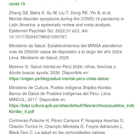
covid-19
Zhang SX, Batra K, Xu W, Liu T, Dong RK, Yin A, et al.
Mental disorder symptoms during the COVID-19 pandemic in
Latin America: a systematic review and meta-analysis.
Epidemiol Psychiatr Sci. 2022;31:e23. doi:
10.1017/S2045796021000767.
Ministerio de Salud. Establecimientos del MINSA atendieron
más de 250000 casos de depresión a lo largo del año 2024.
Lima: Ministerio de Salud; 2025.
Moreno G. Salud mental en Perú 2026: cifras, brechas y
dónde buscar ayuda; 2026. Disponible en:
https://origen.pe/blog/salud-mental-peru-crisis-datos/
Ministerio de Cultura. Pueblo indígena Shipibo-Konibo.
Banco de Datos de Pueblos Indígenas del Perú. Lima.
MINCUL; 2017. Disponible en:
https://bdpi.cultura.gob.pe/sites/default/files/archivos/pueblos_i
Konibo_0.pdf
Contreras-Pulache H, Pérez-Campos P, Huapaya-Huertas O,
Chacón-Torrico H, Champin-Mimbela D, Freyre-Adrianzén L,
Black-Tam C. La salud en las comunidades nativas