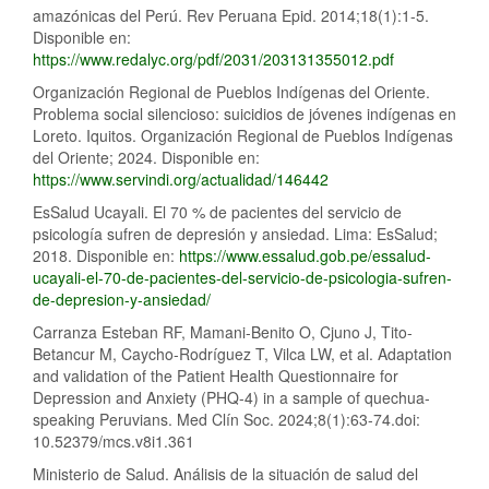
amazónicas del Perú. Rev Peruana Epid. 2014;18(1):1-5.
Disponible en:
https://www.redalyc.org/pdf/2031/203131355012.pdf
Organización Regional de Pueblos Indígenas del Oriente.
Problema social silencioso: suicidios de jóvenes indígenas en
Loreto. Iquitos. Organización Regional de Pueblos Indígenas
del Oriente; 2024. Disponible en:
https://www.servindi.org/actualidad/146442
EsSalud Ucayali. El 70 % de pacientes del servicio de
psicología sufren de depresión y ansiedad. Lima: EsSalud;
2018. Disponible en:
https://www.essalud.gob.pe/essalud-
ucayali-el-70-de-pacientes-del-servicio-de-psicologia-sufren-
de-depresion-y-ansiedad/
Carranza Esteban RF, Mamani-Benito O, Cjuno J, Tito-
Betancur M, Caycho-Rodríguez T, Vilca LW, et al. Adaptation
and validation of the Patient Health Questionnaire for
Depression and Anxiety (PHQ-4) in a sample of quechua-
speaking Peruvians. Med Clín Soc. 2024;8(1):63-74.doi:
10.52379/mcs.v8i1.361
Ministerio de Salud. Análisis de la situación de salud del