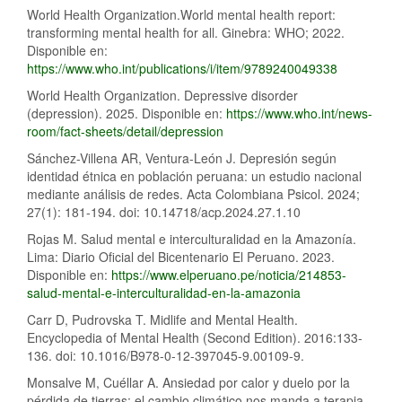
World Health Organization.World mental health report:
transforming mental health for all. Ginebra: WHO; 2022.
Disponible en:
https://www.who.int/publications/i/item/9789240049338
World Health Organization. Depressive disorder
(depression). 2025. Disponible en:
https://www.who.int/news-
room/fact-sheets/detail/depression
Sánchez-Villena AR, Ventura-León J. Depresión según
identidad étnica en población peruana: un estudio nacional
mediante análisis de redes. Acta Colombiana Psicol. 2024;
27(1): 181-194. doi: 10.14718/acp.2024.27.1.10
Rojas M. Salud mental e interculturalidad en la Amazonía.
Lima: Diario Oficial del Bicentenario El Peruano. 2023.
Disponible en:
https://www.elperuano.pe/noticia/214853-
salud-mental-e-interculturalidad-en-la-amazonia
Carr D, Pudrovska T. Midlife and Mental Health.
Encyclopedia of Mental Health (Second Edition). 2016:133-
136. doi: 10.1016/B978-0-12-397045-9.00109-9.
Monsalve M, Cuéllar A. Ansiedad por calor y duelo por la
pérdida de tierras: el cambio climático nos manda a terapia.