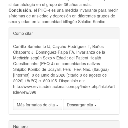
sintomatología en el grupo de 36 años a más.
Conclusión:
el PHQ-4 es una medida invariante para medir
síntomas de ansiedad y depresión en diferentes grupos de
sexo y edad en la comunidad bilingüe Shipibo-Konibo.
Detalles
Cómo citar
del
Carrillo-Sarmiento IJ, Caycho-Rodríguez T, Baños-
artículo
Chaparro J, Dominguez-Palpa FA. Invarianza de la
Medición según Sexo y Edad : del Patient Health
Questionnaire (PHQ-4) en comunidades nativas
Shipibo-Konibo de Ucayali, Perú. Rev. Nac. (Itauguá)
[Internet]. 8 de junio de 2026 [citado 8 de agosto de
2026];18(PC):e1800105. Disponible en:
http://www.revistadelnacional.com.py/index.php/inicio/art
icle/view/396
Más formatos de cita
Descargar cita
Número