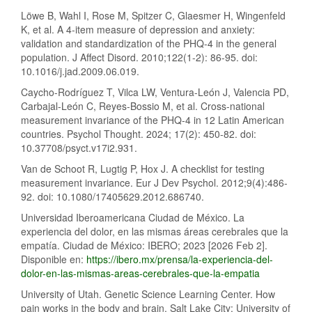
Löwe B, Wahl I, Rose M, Spitzer C, Glaesmer H, Wingenfeld
K, et al. A 4-item measure of depression and anxiety:
validation and standardization of the PHQ-4 in the general
population. J Affect Disord. 2010;122(1-2): 86-95. doi:
10.1016/j.jad.2009.06.019.
Caycho-Rodríguez T, Vilca LW, Ventura-León J, Valencia PD,
Carbajal-León C, Reyes-Bossio M, et al. Cross-national
measurement invariance of the PHQ-4 in 12 Latin American
countries. Psychol Thought. 2024; 17(2): 450-82. doi:
10.37708/psyct.v17i2.931.
Van de Schoot R, Lugtig P, Hox J. A checklist for testing
measurement invariance. Eur J Dev Psychol. 2012;9(4):486-
92. doi: 10.1080/17405629.2012.686740.
Universidad Iberoamericana Ciudad de México. La
experiencia del dolor, en las mismas áreas cerebrales que la
empatía. Ciudad de México: IBERO; 2023 [2026 Feb 2].
Disponible en:
https://ibero.mx/prensa/la-experiencia-del-
dolor-en-las-mismas-areas-cerebrales-que-la-empatia
University of Utah. Genetic Science Learning Center. How
pain works in the body and brain. Salt Lake City: University of