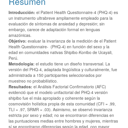
Resumen
Introducción:
el Patient Health Questionnaire-4 (PHQ-4) es
un instrumento ultrabreve ampliamente empleado para la
evaluación de síntomas de ansiedad y depresión; sin
embargo, carece de adaptación formal en lenguas
amazónicas.
Objetivo:
evaluar la invarianza de la medición de el Patient
Health Questionnaire- (PHQ-4) en función del sexo y la
edad en comunidades nativas Shipibo-Konibo de Ucayali,
Perú.
Metodología:
el estudio tiene un diseño transversal. La
versión del PHQ-4, adaptada lingüística y culturalmente, fue
administrada a 150 participantes seleccionados por
muestreo no probabilístico.
Resultados:
el Análisis Factorial Confirmatorio (AFC)
evidenció que el modelo unifactorial del PHQ-4 versión
shipibo fue el más apropiado y coherente según la
cosmovisión holística propia de esta comunidad (CFI = .99,
TLI = .97, SRMR = .03). Asimismo, se observó invarianza
estricta por sexo y edad; no se encontraron diferencias en
las puntuaciones medias entre hombres y mujeres, mientras
sí se encontraron diferencias según la edad, con mayor