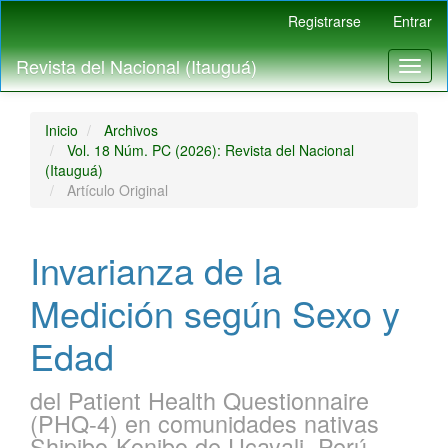
Navegación
Registrarse
Entrar
principal
Contenido
Revista del Nacional (Itauguá)
Toggl
principal
naviga
Barra
lateral
Inicio
Archivos
Vol. 18 Núm. PC (2026): Revista del Nacional
(Itauguá)
Artículo Original
Invarianza de la
Medición según Sexo y
Edad
del Patient Health Questionnaire
(PHQ-4) en comunidades nativas
Shipibo-Konibo de Ucayali, Perú