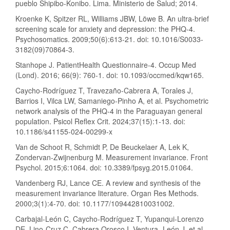
pueblo Shipibo-Konibo. Lima. Ministerio de Salud; 2014.
Kroenke K, Spitzer RL, Williams JBW, Löwe B. An ultra-brief
screening scale for anxiety and depression: the PHQ-4.
Psychosomatics. 2009;50(6):613-21. doi: 10.1016/S0033-
3182(09)70864-3.
Stanhope J. PatientHealth Questionnaire-4. Occup Med
(Lond). 2016; 66(9): 760-1. doi: 10.1093/occmed/kqw165.
Caycho-Rodríguez T, Travezaño-Cabrera A, Torales J,
Barrios I, Vilca LW, Samaniego-Pinho A, et al. Psychometric
network analysis of the PHQ-4 in the Paraguayan general
population. Psicol Reflex Crit. 2024;37(15):1-13. doi:
10.1186/s41155-024-00299-x
Van de Schoot R, Schmidt P, De Beuckelaer A, Lek K,
Zondervan-Zwijnenburg M. Measurement invariance. Front
Psychol. 2015;6:1064. doi: 10.3389/fpsyg.2015.01064.
Vandenberg RJ, Lance CE. A review and synthesis of the
measurement invariance literature. Organ Res Methods.
2000;3(1):4-70. doi: 10.1177/109442810031002.
Carbajal-León C, Caycho-Rodríguez T, Yupanqui-Lorenzo
DE, Lino-Cruz C, Cabrera Orosco I, Ventura- León J, et al.