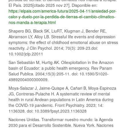
El País. 2025[citado 2025 nov 27]. Disponible en:
https://elpais.com/america-futura/2025-04-11/ansiedad-por-
calor-y-duelo-por-la-perdida-de-tierras-el-cambio-climatico-
nos-manda-a-terapia.html
Shapero BG, Black SK, LiuRT, Klugman J, Bender RE,
Abramson LY, Alloy LB. Stressful life events and depression
symptoms: the effect of childhood emotional abuse on stress
reactivity. J Clin Psychol. 2014; 70(3): 209-23.doi:
10.1002/jclp.22011
San Sebastián M, Hurtig AK. Oilexploitation in the Amazon
basin of Ecuador: a public health emergency. Rev Panam
Salud Publica. 2004;15(3):205-11. doi: 10.1590/S1020-
49892004000300009.
Moya-Salazar J, Jaime-Quispe A, Cañari B, Moya-Espinoza
JG, Contreras-Pulache H. A systematic review of mental
health in rural Andean populations in Latin America during
the COVID-19 pandemic. Front Psychiatry. 2023; 14:
1136328. doi: 10.3389/fpsyt.2023.1136328
Naciones Unidas. Transformar nuestro mundo: la Agenda
2030 para el Desarrollo Sostenible. Nueva York. Naciones