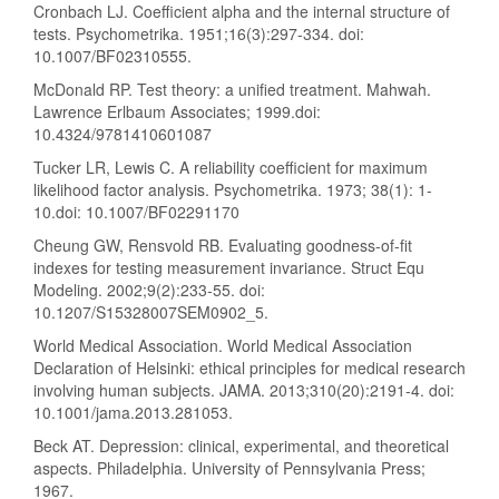
Cronbach LJ. Coefficient alpha and the internal structure of
tests. Psychometrika. 1951;16(3):297-334. doi:
10.1007/BF02310555.
McDonald RP. Test theory: a unified treatment. Mahwah.
Lawrence Erlbaum Associates; 1999.doi:
10.4324/9781410601087
Tucker LR, Lewis C. A reliability coefficient for maximum
likelihood factor analysis. Psychometrika. 1973; 38(1): 1-
10.doi: 10.1007/BF02291170
Cheung GW, Rensvold RB. Evaluating goodness-of-fit
indexes for testing measurement invariance. Struct Equ
Modeling. 2002;9(2):233-55. doi:
10.1207/S15328007SEM0902_5.
World Medical Association. World Medical Association
Declaration of Helsinki: ethical principles for medical research
involving human subjects. JAMA. 2013;310(20):2191-4. doi:
10.1001/jama.2013.281053.
Beck AT. Depression: clinical, experimental, and theoretical
aspects. Philadelphia. University of Pennsylvania Press;
1967.