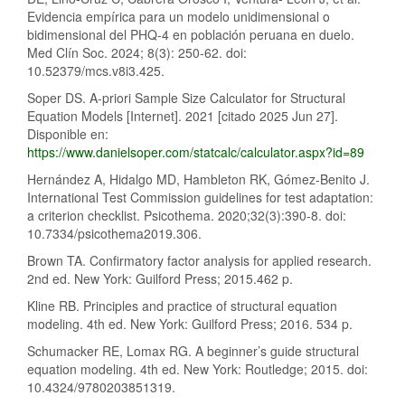
Evidencia empírica para un modelo unidimensional o
bidimensional del PHQ-4 en población peruana en duelo.
Med Clín Soc. 2024; 8(3): 250-62. doi:
10.52379/mcs.v8i3.425.
Soper DS. A-priori Sample Size Calculator for Structural
Equation Models [Internet]. 2021 [citado 2025 Jun 27].
Disponible en:
https://www.danielsoper.com/statcalc/calculator.aspx?id=89
Hernández A, Hidalgo MD, Hambleton RK, Gómez-Benito J.
International Test Commission guidelines for test adaptation:
a criterion checklist. Psicothema. 2020;32(3):390-8. doi:
10.7334/psicothema2019.306.
Brown TA. Confirmatory factor analysis for applied research.
2nd ed. New York: Guilford Press; 2015.462 p.
Kline RB. Principles and practice of structural equation
modeling. 4th ed. New York: Guilford Press; 2016. 534 p.
Schumacker RE, Lomax RG. A beginner’s guide structural
equation modeling. 4th ed. New York: Routledge; 2015. doi:
10.4324/9780203851319.