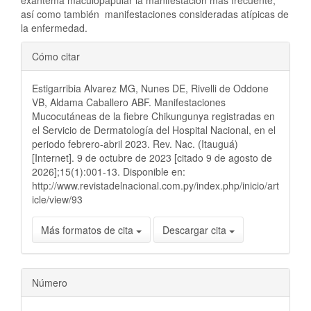
exantema maculopapular la manifestación más frecuente,
así como también manifestaciones consideradas atípicas de
la enfermedad.
Detalles
Cómo citar
del
Estigarribia Alvarez MG, Nunes DE, Rivelli de Oddone
artículo
VB, Aldama Caballero ABF. Manifestaciones
Mucocutáneas de la fiebre Chikungunya registradas en
el Servicio de Dermatología del Hospital Nacional, en el
periodo febrero-abril 2023. Rev. Nac. (Itauguá)
[Internet]. 9 de octubre de 2023 [citado 9 de agosto de
2026];15(1):001-13. Disponible en:
http://www.revistadelnacional.com.py/index.php/inicio/art
icle/view/93
Más formatos de cita
Descargar cita
Número