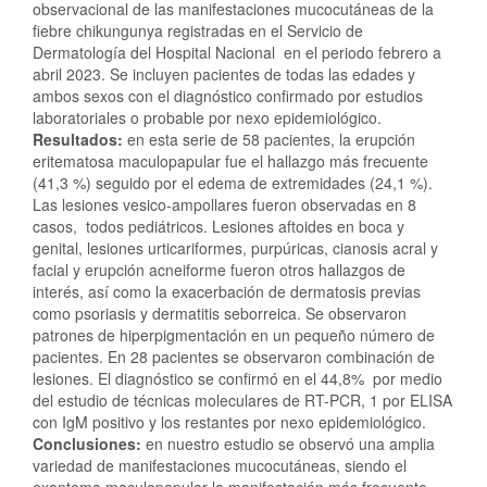
observacional de las manifestaciones mucocutáneas de la
fiebre chikungunya registradas en el Servicio de
Dermatología del Hospital Nacional en el periodo febrero a
abril 2023. Se incluyen pacientes de todas las edades y
ambos sexos con el diagnóstico confirmado por estudios
laboratoriales o probable por nexo epidemiológico.
Resultados:
en esta serie de 58 pacientes, la erupción
eritematosa maculopapular fue el hallazgo más frecuente
(41,3 %) seguido por el edema de extremidades (24,1 %).
Las lesiones vesico-ampollares fueron observadas en 8
casos, todos pediátricos. Lesiones aftoides en boca y
genital, lesiones urticariformes, purpúricas, cianosis acral y
facial y erupción acneiforme fueron otros hallazgos de
interés, así como la exacerbación de dermatosis previas
como psoriasis y dermatitis seborreica. Se observaron
patrones de hiperpigmentación en un pequeño número de
pacientes. En 28 pacientes se observaron combinación de
lesiones. El diagnóstico se confirmó en el 44,8% por medio
del estudio de técnicas moleculares de RT-PCR, 1 por ELISA
con IgM positivo y los restantes por nexo epidemiológico.
Conclusiones:
en nuestro estudio se observó una amplia
variedad de manifestaciones mucocutáneas, siendo el