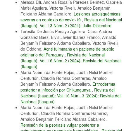
Melissa Elli, Andrea Rosalía Paredes Benítez, Gabriela
Mafei Aguilera, Victoria Rivelli, Arnaldo Benjamín
Feliciano Aldama Caballero,
Lesiones acroisquémicas
severas en contexto de covid-19
,
Revista del Nacional
(Itauguá): Vol. 13 Núm. 2 (2021): Julio-Diciembre
Teresita De Jesús Penayo Aguilera, Clara Andrea
González Báez, Elvis Javier Ibáñez Franco, Arnaldo
Benjamín Feliciano Aldama Caballero, Victoria Rivelli
de Oddone,
Acné fulminans en paciente de pueblo
originario del Paraguay
,
Revista del Nacional
(Itauguá): Vol. 16 Núm. 2 (2024): Revista del Nacional
(Itauguá)
María Noemí da Ponte Rojas, Judith Nelsi Montiel
Centurión, Claudia Romina Contreras, Arnaldo
Benjamín Feliciano Aldama Caballero,
Eritrodermia
posterior a infección por Chikungunya
,
Revista del
Nacional (Itauguá): Vol. 16 Núm. 3 (2024): Revista del
Nacional (Itauguá)
María Noemí da Ponte Rojas, Judith Nelsi Montiel
Centurion, Claudia Romina Contreras Ramírez,
Arnaldo Benjamín Feliciano Aldama Caballero,
Remisión de la psoriasis vulgar posterior a
quimioterapia por neoplasia hematológica
,
Revista del