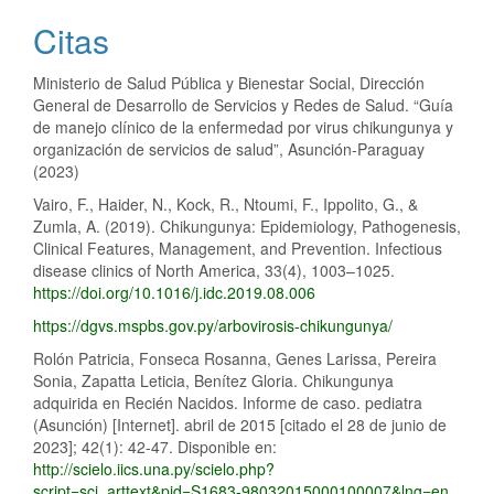
Citas
Ministerio de Salud Pública y Bienestar Social, Dirección
General de Desarrollo de Servicios y Redes de Salud. “Guía
de manejo clínico de la enfermedad por virus chikungunya y
organización de servicios de salud”, Asunción-Paraguay
(2023)
Vairo, F., Haider, N., Kock, R., Ntoumi, F., Ippolito, G., &
Zumla, A. (2019). Chikungunya: Epidemiology, Pathogenesis,
Clinical Features, Management, and Prevention. Infectious
disease clinics of North America, 33(4), 1003–1025.
https://doi.org/10.1016/j.idc.2019.08.006
https://dgvs.mspbs.gov.py/arbovirosis-chikungunya/
Rolón Patricia, Fonseca Rosanna, Genes Larissa, Pereira
Sonia, Zapatta Leticia, Benítez Gloria. Chikungunya
adquirida en Recién Nacidos. Informe de caso. pediatra
(Asunción) [Internet]. abril de 2015 [citado el 28 de junio de
2023]; 42(1): 42-47. Disponible en:
http://scielo.iics.una.py/scielo.php?
script=sci_arttext&pid=S1683-98032015000100007&lng=en
.