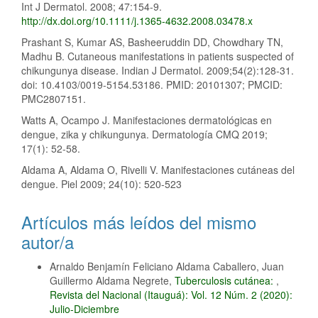
Int J Dermatol. 2008; 47:154-9.
http://dx.doi.org/10.1111/j.1365-4632.2008.03478.x
Prashant S, Kumar AS, Basheeruddin DD, Chowdhary TN,
Madhu B. Cutaneous manifestations in patients suspected of
chikungunya disease. Indian J Dermatol. 2009;54(2):128-31.
doi: 10.4103/0019-5154.53186. PMID: 20101307; PMCID:
PMC2807151.
Watts A, Ocampo J. Manifestaciones dermatológicas en
dengue, zika y chikungunya. Dermatología CMQ 2019;
17(1): 52-58.
Aldama A, Aldama O, Rivelli V. Manifestaciones cutáneas del
dengue. Piel 2009; 24(10): 520-523
Artículos más leídos del mismo
autor/a
Arnaldo Benjamín Feliciano Aldama Caballero, Juan
Guillermo Aldama Negrete,
Tuberculosis cutánea:
,
Revista del Nacional (Itauguá): Vol. 12 Núm. 2 (2020):
Julio-Diciembre