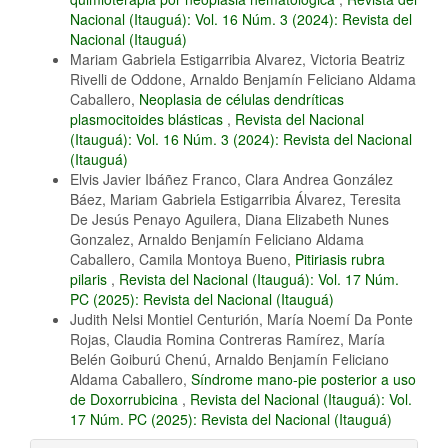
Nacional (Itauguá): Vol. 16 Núm. 3 (2024): Revista del
Nacional (Itauguá)
Mariam Gabriela Estigarribia Alvarez, Victoria Beatriz
Rivelli de Oddone, Arnaldo Benjamín Feliciano Aldama
Caballero,
Neoplasia de células dendríticas
plasmocitoides blásticas
,
Revista del Nacional
(Itauguá): Vol. 16 Núm. 3 (2024): Revista del Nacional
(Itauguá)
Elvis Javier Ibáñez Franco, Clara Andrea González
Báez, Mariam Gabriela Estigarribia Álvarez, Teresita
De Jesús Penayo Aguilera, Diana Elizabeth Nunes
Gonzalez, Arnaldo Benjamín Feliciano Aldama
Caballero, Camila Montoya Bueno,
Pitiriasis rubra
pilaris
,
Revista del Nacional (Itauguá): Vol. 17 Núm.
PC (2025): Revista del Nacional (Itauguá)
Judith Nelsi Montiel Centurión, María Noemí Da Ponte
Rojas, Claudia Romina Contreras Ramírez, María
Belén Goiburú Chenú, Arnaldo Benjamín Feliciano
Aldama Caballero,
Síndrome mano-pie posterior a uso
de Doxorrubicina
,
Revista del Nacional (Itauguá): Vol.
17 Núm. PC (2025): Revista del Nacional (Itauguá)