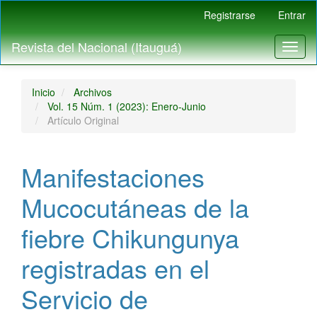
Navegación
Registrarse
Entrar
principal
Contenido
Revista del Nacional (Itauguá)
Toggl
principal
naviga
Barra
lateral
Inicio
Archivos
Vol. 15 Núm. 1 (2023): Enero-Junio
Artículo Original
Manifestaciones
Mucocutáneas de la
fiebre Chikungunya
registradas en el
Servicio de