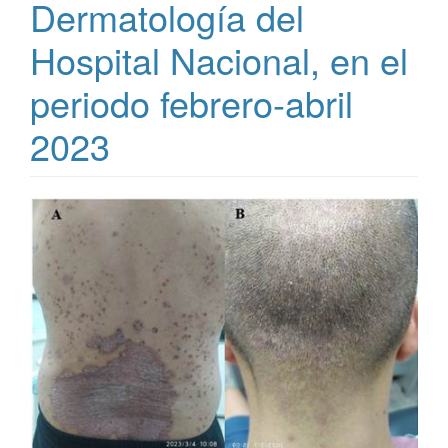
Dermatología del
Hospital Nacional, en el
periodo febrero-abril
2023
Barra
lateral
del
artículo