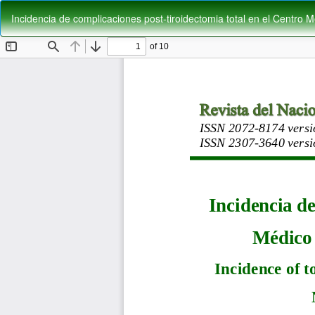
Volver
Incidencia de complicaciones post-tiroidectomia total en el Centro
a
los
detalles
del
artículo