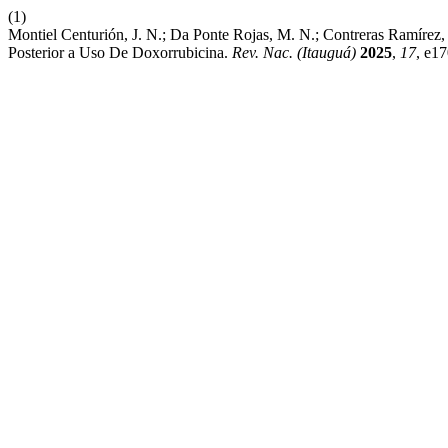
(1)
Montiel Centurión, J. N.; Da Ponte Rojas, M. N.; Contreras Ramírez
Posterior a Uso De Doxorrubicina.
Rev. Nac. (Itauguá)
2025
,
17
, e1