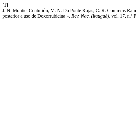
[1]
J. N. Montiel Centurión, M. N. Da Ponte Rojas, C. R. Contreras Ra
posterior a uso de Doxorrubicina »,
Rev. Nac. (Itauguá)
, vol. 17, n.º