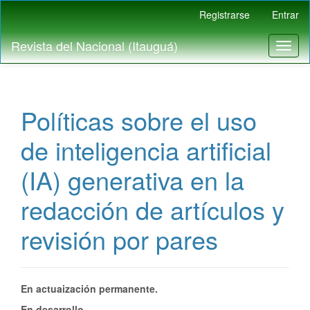
Navegación
Registrarse
Entrar
principal
Contenido
Revista del Nacional (Itauguá)
Toggl
principal
naviga
Barra
lateral
Políticas sobre el uso
de inteligencia artificial
(IA) generativa en la
redacción de artículos y
revisión por pares
En actuaización permanente.
En desarrollo.