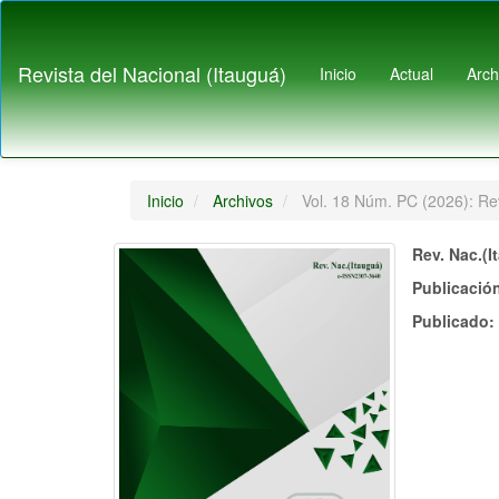
Navegación
principal
Contenido
Revista del Nacional (Itauguá)
Inicio
Actual
Arch
principal
Barra
lateral
Inicio
Archivos
Vol. 18 Núm. PC (2026): Rev
Rev. Nac.(I
Publicació
Publicado