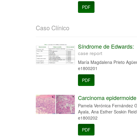
PDF
Caso Clínico
Síndrome de Edwards:
case report
María Magdalena Prieto Agüer
e1800201
PDF
Carcinoma epidermoide 
Pamela Verónica Fernández Gó
Ayala, Ana Esther Soskin Rei
e1800202
PDF