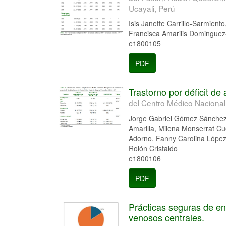
Ucayali, Perú
Isis Janette Carrillo-Sarmie
Francisca Amarilis Dominguez
e1800105
PDF
Trastorno por déficit de
del Centro Médico Naciona
Jorge Gabriel Gómez Sánchez, 
Amarilla, Milena Monserrat Cu
Adorno, Fanny Carolina López
Rolón Cristaldo
e1800106
PDF
Prácticas seguras de en
venosos centrales.