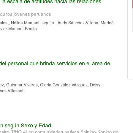
 la escala de actitudes hacia las relaciones
adultos jóvenes peruanos
les , Nélida Mamani Ilaquita , Andy Sánchez-Villena, Mariné
vier Mamani-Benito
el personal que brinda servicios en el área de
ez, Guiomar Viveros, Gloria González Vázquez, Deisy
ses Villasanti
ión según Sexo y Edad
nnaire (PHQ-4) en comunidades nativas Shipibo-Konibo de