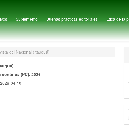
ivos
Suplemento
Buenas prácticas editoriales
Ética de la 
ista del Nacional (Itauguá)
tauguá)
n continua (PC). 2026
:
2026-04-10
E
u