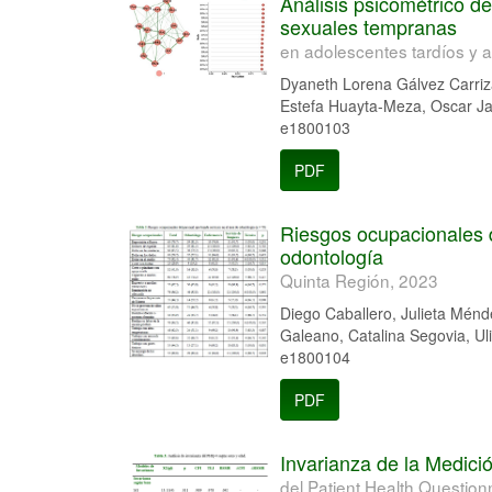
Análisis psicométrico de
sexuales tempranas
en adolescentes tardíos y 
Dyaneth Lorena Gálvez Carriza
Estefa Huayta-Meza, Oscar Ja
e1800103
PDF
Riesgos ocupacionales d
odontología
Quinta Región, 2023
Diego Caballero, Julieta Ménd
Galeano, Catalina Segovia, Uli
e1800104
PDF
Invarianza de la Medic
del Patient Health Questio