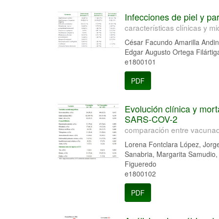
Infecciones de piel y pa
características clínicas y m
César Facundo Amarilla Andino
Edgar Augusto Ortega Filártig
e1800101
PDF
Evolución clínica y mor
SARS-COV-2
comparación entre vacunad
Lorena Fontclara López, Jorg
Sanabria, Margarita Samudio, F
Figueredo
e1800102
PDF