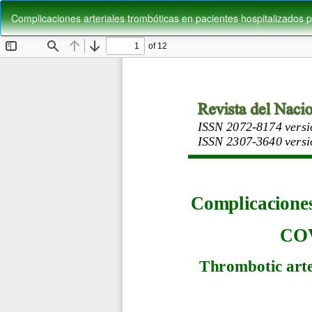
Volver
Complicaciones arteriales trombóticas en pacientes hospitalizados 
a
los
detalles
del
artículo