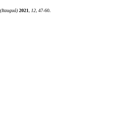
 (Itauguá)
2021
,
12
, 47-60.