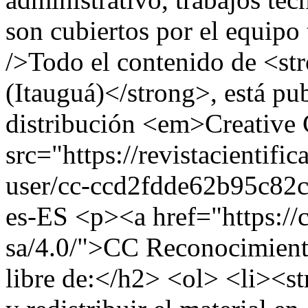
son cubiertos por el equipo
/>Todo el contenido de <st
(Itauguá)</strong>, está pu
distribución <em>Creativ
src="https://revistacientif
user/cc-ccd2fdde62b95c82
es-ES
<p><a href="https://
sa/4.0/">CC Reconocimient
libre de:</h2> <ol> <li><s