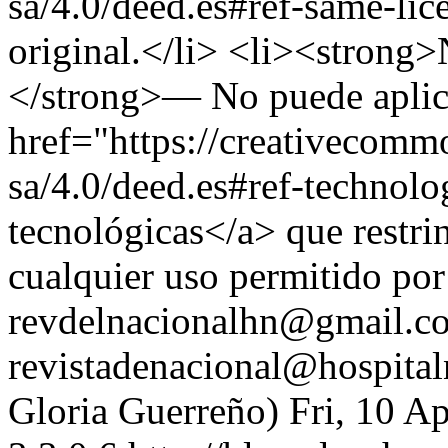
sa/4.0/deed.es#ref-same-li
original.</li> <li><strong>
</strong>— No puede aplica
href="https://creativecommo
sa/4.0/deed.es#ref-technol
tecnológicas</a> que restrin
cualquier uso permitido por 
revdelnacionalhn@gmail.com
revistadenacional@hospital
Gloria Guerreño)
Fri, 10 A