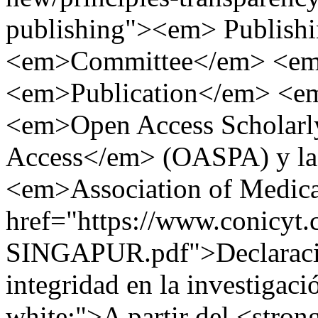
publishing"><em> Publishi
<em>Committee</em> <e
<em>Publication</em> <em
<em>Open Access Scholarly
Access</em> (OASPA) y l
<em>Association of Medic
href="https://www.conicy
SINGAPUR.pdf">Declaració
integridad en la investigac
white;">A partir del <stron