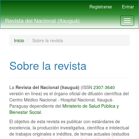
Navegación
Registrarse
Entrar
principal
Contenido
Revista del Nacional (Itauguá)
Toggl
principal
naviga
Barra
lateral
Inicio
Sobre la revista
Sobre la revista
La
Revista del Nacional (Itauguá)
(ISSN
2307-3640
versión en línea) es el órgano oficial de difusión científica del
Centro Médico Nacional - Hospital Nacional, Itauguá-
Paraguay dependiente del
Ministerio de Salud Pública y
Bienestar Social
.
El objetivo de esta revista es publicar con estándares de
excelencia, la producción investigativa, científica e intelectual
de trabajos originales e inéditos, de temas actuales (estudios