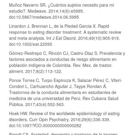
Muñoz Navarro SR. ¿Cuántos sujetos necesito para mi
estudio?. Medwave. 2014;14(6):e5995.
doi:10.5867/medwave.2014.06.5995
Linardon J, Brennan L, de la Piedad Garcia X. Rapid
response to eating disorder treatment: A systematic review
and meta-analysis. Int J Eat Disord. 2016;49(10):905-919.
doi:10.1002/eat.22595
Gómez-Restrepo C, Rincón CJ, Castro-Diaz S. Prevalencia y
factores asociados a conductas de riesgo alimentario en
población indígena de Colombia. Rev. Mex. de trastor.
aliment. 2017;8(2):113-122.
Ponce Torres C, Turpo Espinoza K, Salazar Pérez C, Viteri-
Condori L, Carhuancho Aguilar J, Taype Rondan Á.
Trastornos de la conducta alimentaria en estudiantes de
medicina de una universidad de Perú. Rev Cubana Salud
Pública. 2017;43(4):552-563.
Hoek HW. Review of the worldwide epidemiology of eating
disorders. Curr Opin Psychiatry. 2016;29(6):336-339.
doi:10.1097/YCO.0000000000000282
Parodi CA. Ansiedad, depresión y trastorno de la imagen