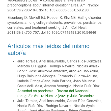
web-based studies? A comparative analysis of six
preconceptions about internet questionnaires. Am Psychol.
2004;59(2):93-104. doi:10.1037/0003-066X.59.2.93
Eisenberg D, Nicklett EJ, Roeder K, Kirz NE. Eating disorder
symptoms among college students: prevalence, persistence,
correlates, and treatment-seeking. J Am Coll Health.
2011;59(8):700-707. doi:10.1080/07448481.2010.546461
Artículos más leídos del mismo
autor/a
Julio Torales, Ariel Insaurralde, Carlos Ríos-González,
Marcelo O´Higgins, Rodrigo Navarro, Nicolás Ayala-
Servín, José Almirón-Santacruz, Alice Aquino-Arrúa,
Hugo Balbuena-Monges, Fernando Guerra-Aquino,
Isabela Ortega-Cano, Iván Barrios, João Mauricio
Castaldelli Maia, Antonio Ventriglio, Noelia Ruíz Díaz,
Ansiedad en pandemia
,
Revista del Nacional
(Itauguá): Vol. 13 Núm. 2 (2021): Julio-Diciembre
Julio Torales, Ariel Insaurralde, Carlos Ríos-González,
Noelia Ruíz Díaz, Rodrigo Navarro, Nicolás Ayala-
Servín, José Almirón-Santacruz, Edgar Gamarra-