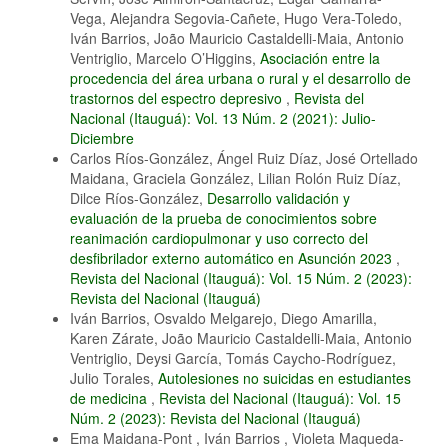
Vega, Alejandra Segovia-Cañete, Hugo Vera-Toledo,
Iván Barrios, João Mauricio Castaldelli-Maia, Antonio
Ventriglio, Marcelo O’Higgins,
Asociación entre la
procedencia del área urbana o rural y el desarrollo de
trastornos del espectro depresivo
,
Revista del
Nacional (Itauguá): Vol. 13 Núm. 2 (2021): Julio-
Diciembre
Carlos Ríos-González, Ángel Ruiz Díaz, José Ortellado
Maidana, Graciela González, Lilian Rolón Ruiz Díaz,
Dilce Ríos-González,
Desarrollo validación y
evaluación de la prueba de conocimientos sobre
reanimación cardiopulmonar y uso correcto del
desfibrilador externo automático en Asunción 2023
,
Revista del Nacional (Itauguá): Vol. 15 Núm. 2 (2023):
Revista del Nacional (Itauguá)
Iván Barrios, Osvaldo Melgarejo, Diego Amarilla,
Karen Zárate, João Mauricio Castaldelli-Maia, Antonio
Ventriglio, Deysi García, Tomás Caycho-Rodríguez,
Julio Torales,
Autolesiones no suicidas en estudiantes
de medicina
,
Revista del Nacional (Itauguá): Vol. 15
Núm. 2 (2023): Revista del Nacional (Itauguá)
Ema Maidana-Pont , Iván Barrios , Violeta Maqueda-