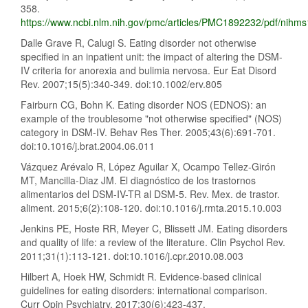
358.
https://www.ncbi.nlm.nih.gov/pmc/articles/PMC1892232/pdf/nihm
Dalle Grave R, Calugi S. Eating disorder not otherwise
specified in an inpatient unit: the impact of altering the DSM-
IV criteria for anorexia and bulimia nervosa. Eur Eat Disord
Rev. 2007;15(5):340-349. doi:10.1002/erv.805
Fairburn CG, Bohn K. Eating disorder NOS (EDNOS): an
example of the troublesome "not otherwise specified" (NOS)
category in DSM-IV. Behav Res Ther. 2005;43(6):691-701.
doi:10.1016/j.brat.2004.06.011
Vázquez Arévalo R, López Aguilar X, Ocampo Tellez-Girón
MT, Mancilla-Diaz JM. El diagnóstico de los trastornos
alimentarios del DSM-IV-TR al DSM-5. Rev. Mex. de trastor.
aliment. 2015;6(2):108-120. doi:10.1016/j.rmta.2015.10.003
Jenkins PE, Hoste RR, Meyer C, Blissett JM. Eating disorders
and quality of life: a review of the literature. Clin Psychol Rev.
2011;31(1):113-121. doi:10.1016/j.cpr.2010.08.003
Hilbert A, Hoek HW, Schmidt R. Evidence-based clinical
guidelines for eating disorders: international comparison.
Curr Opin Psychiatry. 2017;30(6):423-437.