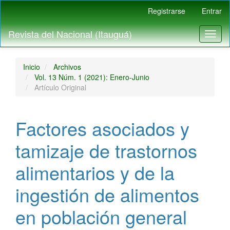
Navegación
Registrarse
Entrar
principal
Contenido
Revista del Nacional (Itauguá)
Toggl
principal
naviga
Barra
lateral
Inicio
Archivos
Vol. 13 Núm. 1 (2021): Enero-Junio
Artículo Original
Factores asociados y
tamizaje de trastornos
alimentarios y de la
ingestión de alimentos
en población general