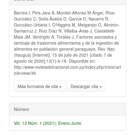
del
Barrios I, Piris-Jara A, Montiel-Alfonso M Ángel, Ríos-
artículo
González C, Solís-Ávalos D, García O, Navarro R,
González-Urbieta I, O’Higgins M, Melgarejo O, Almirón-
Santacruz J, Ruiz Díaz N, Villalba-Arias J, Castaldelli-
Maia JM, Ventriglio A, Torales J. Factores asociados y
tamizaje de trastornos alimentarios y de la ingestión de
alimentos en población general paraguaya. Rev. Nac.
(Itauguá) [Internet]. 15 de julio de 2021 [citado 7 de
agosto de 2026];13(1):4-18. Disponible en:
http://www.revistadelnacional.com.py/index.php/inicio/art
icle/view/36
Más formatos de cita
Descargar cita
Número
Vol. 13 Núm. 1 (2021): Enero-Junio