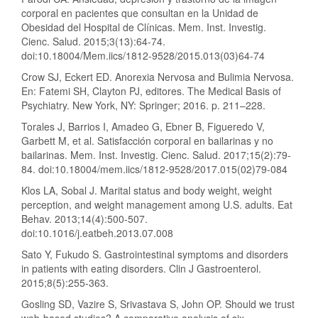
corporal en pacientes que consultan en la Unidad de
Obesidad del Hospital de Clínicas. Mem. Inst. Investig.
Cienc. Salud. 2015;3(13):64-74.
doi:10.18004/Mem.iics/1812-9528/2015.013(03)64-74
Crow SJ, Eckert ED. Anorexia Nervosa and Bulimia Nervosa.
En: Fatemi SH, Clayton PJ, editores. The Medical Basis of
Psychiatry. New York, NY: Springer; 2016. p. 211–228.
Torales J, Barrios I, Amadeo G, Ebner B, Figueredo V,
Garbett M, et al. Satisfacción corporal en bailarinas y no
bailarinas. Mem. Inst. Investig. Cienc. Salud. 2017;15(2):79-
84. doi:10.18004/mem.iics/1812-9528/2017.015(02)79-084
Klos LA, Sobal J. Marital status and body weight, weight
perception, and weight management among U.S. adults. Eat
Behav. 2013;14(4):500-507.
doi:10.1016/j.eatbeh.2013.07.008
Sato Y, Fukudo S. Gastrointestinal symptoms and disorders
in patients with eating disorders. Clin J Gastroenterol.
2015;8(5):255-363.
Gosling SD, Vazire S, Srivastava S, John OP. Should we trust