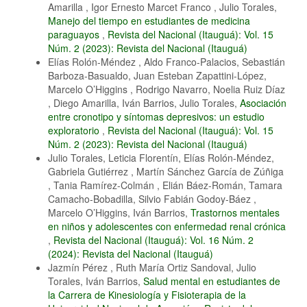
Amarilla , Igor Ernesto Marcet Franco , Julio Torales,
Manejo del tiempo en estudiantes de medicina
paraguayos
,
Revista del Nacional (Itauguá): Vol. 15
Núm. 2 (2023): Revista del Nacional (Itauguá)
Elías Rolón-Méndez , Aldo Franco-Palacios, Sebastián
Barboza-Basualdo, Juan Esteban Zapattini-López,
Marcelo O’Higgins , Rodrigo Navarro, Noelia Ruiz Díaz
, Diego Amarilla, Iván Barrios, Julio Torales,
Asociación
entre cronotipo y síntomas depresivos: un estudio
exploratorio
,
Revista del Nacional (Itauguá): Vol. 15
Núm. 2 (2023): Revista del Nacional (Itauguá)
Julio Torales, Leticia Florentín, Elías Rolón-Méndez,
Gabriela Gutiérrez , Martín Sánchez García de Zúñiga
, Tania Ramírez-Colmán , Elián Báez-Román, Tamara
Camacho-Bobadilla, Silvio Fabián Godoy-Báez ,
Marcelo O’Higgins, Iván Barrios,
Trastornos mentales
en niños y adolescentes con enfermedad renal crónica
,
Revista del Nacional (Itauguá): Vol. 16 Núm. 2
(2024): Revista del Nacional (Itauguá)
Jazmín Pérez , Ruth María Ortiz Sandoval, Julio
Torales, Iván Barrios,
Salud mental en estudiantes de
la Carrera de Kinesiología y Fisioterapia de la