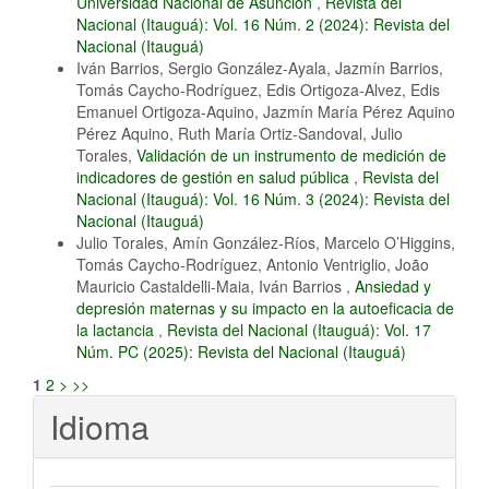
Universidad Nacional de Asunción
,
Revista del
Nacional (Itauguá): Vol. 16 Núm. 2 (2024): Revista del
Nacional (Itauguá)
Iván Barrios, Sergio González-Ayala, Jazmín Barrios,
Tomás Caycho-Rodríguez, Edis Ortigoza-Alvez, Edis
Emanuel Ortigoza-Aquino, Jazmín María Pérez Aquino
Pérez Aquino, Ruth María Ortiz-Sandoval, Julio
Torales,
Validación de un instrumento de medición de
indicadores de gestión en salud pública
,
Revista del
Nacional (Itauguá): Vol. 16 Núm. 3 (2024): Revista del
Nacional (Itauguá)
Julio Torales, Amín González-Ríos, Marcelo O’Higgins,
Tomás Caycho-Rodríguez, Antonio Ventriglio, João
Mauricio Castaldelli-Maia, Iván Barrios ,
Ansiedad y
depresión maternas y su impacto en la autoeficacia de
la lactancia
,
Revista del Nacional (Itauguá): Vol. 17
Núm. PC (2025): Revista del Nacional (Itauguá)
1
2
>
>>
Idioma