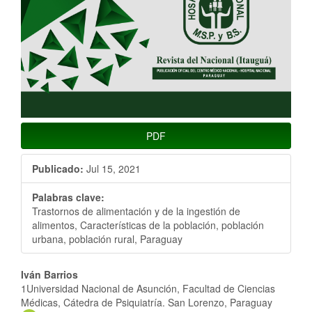
PDF
Publicado:
Jul 15, 2021
Palabras clave:
Trastornos de alimentación y de la ingestión de
alimentos, Características de la población, población
urbana, población rural, Paraguay
Contenido
Iván Barrios
1Universidad Nacional de Asunción, Facultad de Ciencias
principal
Médicas, Cátedra de Psiquiatría. San Lorenzo, Paraguay