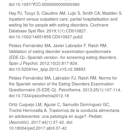
doi:10.1097/YCO.0000000000000360
Hay PJ, Touyz S, Claudino AM, Lujic S, Smith CA, Madden S.
Inpatient versus outpatient care, partial hospitalisation and
waiting list for people with eating disorders. Cochrane
Database Syst Rev. 2019;1(1):CD010827.
doi:10.1002/14651858.CD010827.pub2
Peláez-Fernández MA, Javier Labrador F, Raich RM.
Validation of eating disorder examination questionnaire
(EDE-Q)--Spanish version--for screening eating disorders.
Span J Psychol. 2012;15(2):817-824.
doi:10.5209/rev_sjop.2012.v15.n2.38893
Peláez-Fernández MA, Labrador FJ, Raich RM. Norms for
the Spanish version of the Eating Disorders Examination
Questionnaire (S-EDE-Q). Psicothema. 2013;25(1):107-114.
doi:10.7334/psicothema2012.18
Ortiz Cuquejo LM, Aguiar C, Samudio Domínguez GC,
Troche Hermosilla A. Trastornos de la conducta alimentaria
en adolescentes: una patología en auge?. Pediatr.
(Asunción). 2017;44(1):37-42. doi:
10.18004/ped.2017.abril.37-42