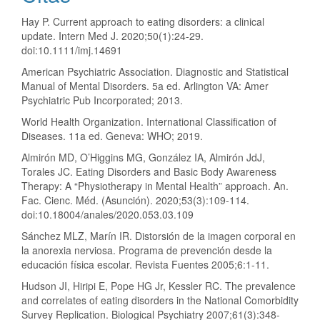
Hay P. Current approach to eating disorders: a clinical
update. Intern Med J. 2020;50(1):24-29.
doi:10.1111/imj.14691
American Psychiatric Association. Diagnostic and Statistical
Manual of Mental Disorders. 5a ed. Arlington VA: Amer
Psychiatric Pub Incorporated; 2013.
World Health Organization. International Classification of
Diseases. 11a ed. Geneva: WHO; 2019.
Almirón MD, O’Higgins MG, González IA, Almirón JdJ,
Torales JC. Eating Disorders and Basic Body Awareness
Therapy: A “Physiotherapy in Mental Health” approach. An.
Fac. Cienc. Méd. (Asunción). 2020;53(3):109-114.
doi:10.18004/anales/2020.053.03.109
Sánchez MLZ, Marín IR. Distorsión de la imagen corporal en
la anorexia nerviosa. Programa de prevención desde la
educación física escolar. Revista Fuentes 2005;6:1-11.
Hudson JI, Hiripi E, Pope HG Jr, Kessler RC. The prevalence
and correlates of eating disorders in the National Comorbidity
Survey Replication. Biological Psychiatry 2007;61(3):348-