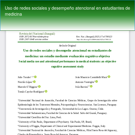
Volver
Uso de redes sociales y desempeño atencional en estudiantes de
a
medicina
los
detalles
del
De
De
artículo
P