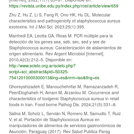
https://revista.unibe.edu.py/index.php/rcei/article/view/659
Zhu Z, Hu Z, Li S, Fang R, Ono HK, Hu DL. Molecular
characteristics and pathogenicity of staphylococcus aureus
exotoxins. Int J Mol Sci. 2023;25(1):395.
Manfredi EA, Leotta GA, Rivas M. PCR múltiple para la
detección de los genes sea, seb, sec, sed y see de
Staphylococcus aureus: Caracterización de aislamientos de
origen alimentario. Rev Argent Microbiol [Internet].
2010;42(3):212–5. Disponible en:
http://www.scielo.org.ar/scielo.php?
script=sci_abstract&pid=S0325-
75412010000300013&lng=es&nrm=iso&tlng=es
Ghoreyshizadeh E, Manouchehrifar M, Ramazanzadeh R,
PeeriDoghaheh H, Amani M, Arzanlou M. Occurrence and
characteristics of toxigenic Staphylococcus aureus in retail
foods in Iran. Food borne Pathog Dis. 2024;21(5):331–8.
Salina M, Scholz L, Servián N, Romero M, Samudio T, Ruiz
V, et al. Portación de Staphylococcus Aureus en
manipuladores de alimentos de servicios gastronómicos de
Asunción, Paraguay (2017). Rev Salud Publica Parag