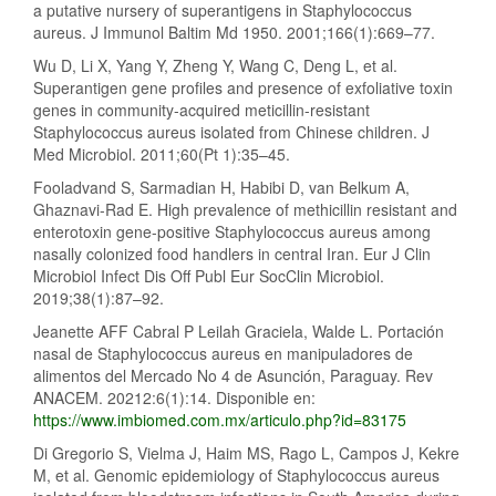
a putative nursery of superantigens in Staphylococcus
aureus. J Immunol Baltim Md 1950. 2001;166(1):669–77.
Wu D, Li X, Yang Y, Zheng Y, Wang C, Deng L, et al.
Superantigen gene profiles and presence of exfoliative toxin
genes in community-acquired meticillin-resistant
Staphylococcus aureus isolated from Chinese children. J
Med Microbiol. 2011;60(Pt 1):35–45.
Fooladvand S, Sarmadian H, Habibi D, van Belkum A,
Ghaznavi-Rad E. High prevalence of methicillin resistant and
enterotoxin gene-positive Staphylococcus aureus among
nasally colonized food handlers in central Iran. Eur J Clin
Microbiol Infect Dis Off Publ Eur SocClin Microbiol.
2019;38(1):87–92.
Jeanette AFF Cabral P Leilah Graciela, Walde L. Portación
nasal de Staphylococcus aureus en manipuladores de
alimentos del Mercado No 4 de Asunción, Paraguay. Rev
ANACEM. 20212:6(1):14. Disponible en:
https://www.imbiomed.com.mx/articulo.php?id=83175
Di Gregorio S, Vielma J, Haim MS, Rago L, Campos J, Kekre
M, et al. Genomic epidemiology of Staphylococcus aureus