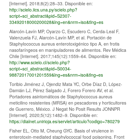
[Internet]. 2018;8(2):28–33. Disponible en:
http://scielo.iics.una.py/scielo.php?
script=sci_abstract&pid=S2307-
33492018000200028&lng=en&nrm=iso&tlng=es
Alarcón-Lavín MP, Oyarzo C, Escudero C, Cerda-Leal F,
Valenzuela FJ, Alarcón-Lavín MP, et al. Portación de
Staphylococcus aureus enterotoxigénico tipo A, en frotis
nasofaríngeos en manipuladores de alimentos. Rev Médica
Chile [Internet]. 2017;145(12):1559–64. Disponible en:
http://www.scielo.cl/scielo.php?
script=sci_abstract&pid=S0034-
98872017001201559&lng=es&nrm=iso&tlng=es
Toribio Jiménez J, Ojendiz Mata YC, Orbe Díaz D, López-
Damián LJ, Pérez Salgado J, Forero Forero AV, et al.
Portadores asintomáticos de Staphylococcus aureus
meticilino resistentes (MRSA) en pescadores y horticultores
de Guerrero, México. J Negat No Posit Results JONNPR
[Internet]. 2020;5(12):1482–9. Disponible en:
https://dialnet.unirioja.es/servlet/articulo?codigo=780279
Fisher EL, Otto M, Cheung GYC. Basis of virulence in
enterotoxin-mediated staphylococcal food poisoning. Front