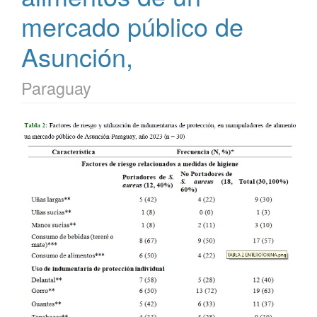
mercado público de
Asunción,
Paraguay
Barra
lateral
del
artículo