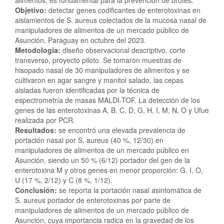
alimentos, es fundamental para la prevención de brotes.
Objetivo:
detectar genes codificantes de enterotoxinas en
aislamientos de S. aureus colectados de la mucosa nasal de
manipuladores de alimentos de un mercado público de
Asunción, Paraguay en octubre del 2023.
Metodología:
diseño observacional descriptivo, corte
transverso, proyecto piloto. Se tomaron muestras de
hisopado nasal de 30 manipuladores de alimentos y se
cultivaron en agar sangre y manitol salado, las cepas
aisladas fueron identificadas por la técnica de
espectrometría de masas MALDI-TOF. La detección de los
genes de las enterotoxinas A, B, C, D, G, H, I, M, N, O y Ufue
realizada por PCR.
Resultados:
se encontró una elevada prevalencia de
portación nasal por S. aureus (40 %, 12/30) en
manipuladores de alimentos de un mercado público en
Asunción, siendo un 50 % (6/12) portador del gen de la
enterotoxina M y otros genes en menor proporción: G, I, O,
U (17 %, 2/12) y C (8 %, 1/12).
Conclusión:
se reporta la portación nasal asintomática de
S. aureus portador de enterotoxinas por parte de
manipuladores de alimentos de un mercado público de
Asunción, cuya importancia radica en la gravedad de los