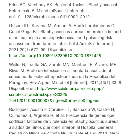
Fries BC, Varshney AK. Bacterial Toxins—Staphylococcal
Enterotoxin B. MicrobiolSpectr [Internet].
doi:10.1128/microbiolspec.AID-0002–2012.
Grispoldi L, Karama M, Armani A, Hadjicharalambous C,
Cenci-Goga BT. Staphylococcus aureus enterotoxin in food
of animal origin and staphylococcal food poisoning risk
assessment from farm to table. Ital J AnimSci [Internet].
2021;20(1):677–90. Disponible en:
https://doi.org/10.1080/1828051X.2020.1871428
Weiler N, Leotta GA, Zárate MN, Manfredi E, Álvarez ME,
Rivas M. Brote de intoxicación alimentaria asociado al
consumo de leche ultrapasteurizada en la República del
Paraguay. Rev Argent Microbiol [Internet]. 2011;43(1):33–6.
Disponible en:
http://www.scielo.org.ar/scielo.php?
script=sci_abstract&pid=S0325-
75412011000100007&lng=es&nrm=iso&tlng=es
Rodríguez-Acosta F, Carpinelli L, Basualdo W, Castro H,
Quiñonez B, Argüello R, et al. Frecuencia de genes que
codifican factores de virulencia en Staphylococcus aureus
aislados de niños que concurrieron al Hospital General
Pediátrico Niños de Acosta Ñú, durante el año 2010. Mem