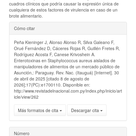
cuadros clínicos que podría causar la expresión única de
cualquiera de estos factores de virulencia en caso de un
brote alimentario.
Detalles
Cómo citar
del
Peña Kieninger J, Alonso Alonso R, Silva Galeano F,
artículo
Orué Fernández D, Cáceres Rojas R, Guillén Fretes R,
Rodríguez Acosta F, Canese Krivoshein A.
Enterotoxinas en Staphylococcus aureus aislados de
manipuladores de alimentos de un mercado público de
Asunción,: Paraguay. Rev. Nac. (Itauguá) [Internet]. 30
de abril de 2025 [citado 8 de agosto de
2026];17(PC):e1700110. Disponible en:
http://www.revistadelnacional.com.py/index.php/inicio/art
icle/view/262
Más formatos de cita
Descargar cita
Número