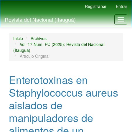
Navegación
Registrarse
Entrar
principal
Contenido
Revista del Nacional (Itauguá)
Toggl
principal
naviga
Barra
lateral
Inicio
Archivos
Vol. 17 Núm. PC (2025): Revista del Nacional
(Itauguá)
Artículo Original
Enterotoxinas en
Staphylococcus aureus
aislados de
manipuladores de
alimentos de un