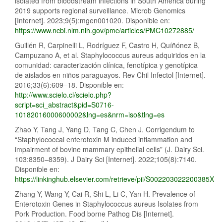
isolated from bloodstream infections in South America during
2019 supports regional surveillance. Microb Genomics
[Internet]. 2023;9(5):mgen001020. Disponible en:
https://www.ncbi.nlm.nih.gov/pmc/articles/PMC10272885/
Guillén R, Carpinelli L, Rodríguez F, Castro H, Quíñónez B,
Campuzano A, et al. Staphylococcus aureus adquiridos en la
comunidad: caracterización clínica, fenotípica y genotípica
de aislados en niños paraguayos. Rev Chil Infectol [Internet].
2016;33(6):609–18. Disponible en:
http://www.scielo.cl/scielo.php?
script=sci_abstract&pid=S0716-
10182016000600002&lng=es&nrm=iso&tlng=es
Zhao Y, Tang J, Yang D, Tang C, Chen J. Corrigendum to
“Staphylococcal enterotoxin M induced inflammation and
impairment of bovine mammary epithelial cells” (J. Dairy Sci.
103:8350–8359). J Dairy Sci [Internet]. 2022;105(8):7140.
Disponible en:
https://linkinghub.elsevier.com/retrieve/pii/S002203022200385X
Zhang Y, Wang Y, Cai R, Shi L, Li C, Yan H. Prevalence of
Enterotoxin Genes in Staphylococcus aureus Isolates from
Pork Production. Food borne Pathog Dis [Internet].