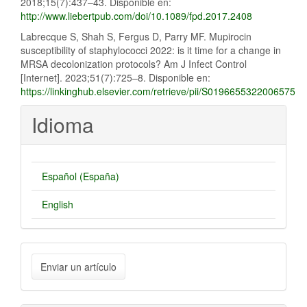
2018;15(7):437–43. Disponible en:
http://www.liebertpub.com/doi/10.1089/fpd.2017.2408
Labrecque S, Shah S, Fergus D, Parry MF. Mupirocin
susceptibility of staphylococci 2022: is it time for a change in
MRSA decolonization protocols? Am J Infect Control
[Internet]. 2023;51(7):725–8. Disponible en:
https://linkinghub.elsevier.com/retrieve/pii/S0196655322006575
Idioma
Español (España)
English
Enviar
Enviar un artículo
un
artículo