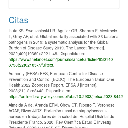
Citas
Ikuta KS, Swetschinski LR, Aguilar GR, Sharara F, Mestrovic
T, Gray AP, et al. Global mortality associated with 33 bacterial
pathogens in 2019: a systematic analysis for the Global
Burden of Disease Study 2019. The Lancet [Internet].
2022;400(10369):2221–48. Disponible en:
https://www.thelancet.com/journals/lancet/article/PIIS0140-
6736(22)02185-7/fulltext
.
Authority (EFSA) EFS, European Centre for Disease
Prevention and Control (ECDC). The European Union One
Health 2022 Zoonoses Report. EFSA J [Internet].
2023;21(12):e8442. Disponible en:
https://onlinelibrary.wiley.com/doi/abs/10.2903/j.efsa.2023.8442
Almeida A de, Aranda EFM, Chow CT, Ribeiro T, Veronese
AGAP, Rivas JJDZ. Portación nasal de staphylococcus
aureus en trabajadores de la salud del Hospital Distrital de
Presidente Franco, 2020. Rev Científica Estud E Investig
[Internet]. 2022;11(1):85–97. Disponible en: