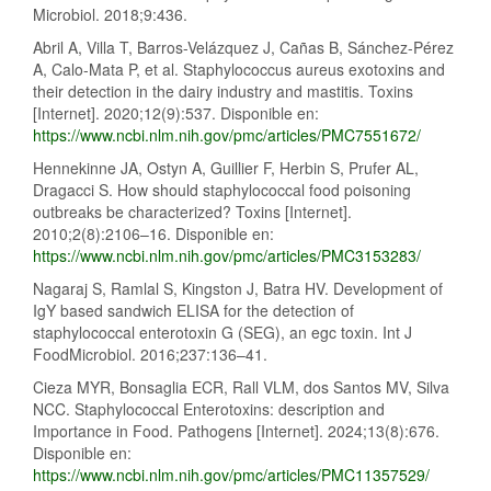
Microbiol. 2018;9:436.
Abril A, Villa T, Barros-Velázquez J, Cañas B, Sánchez-Pérez
A, Calo-Mata P, et al. Staphylococcus aureus exotoxins and
their detection in the dairy industry and mastitis. Toxins
[Internet]. 2020;12(9):537. Disponible en:
https://www.ncbi.nlm.nih.gov/pmc/articles/PMC7551672/
Hennekinne JA, Ostyn A, Guillier F, Herbin S, Prufer AL,
Dragacci S. How should staphylococcal food poisoning
outbreaks be characterized? Toxins [Internet].
2010;2(8):2106–16. Disponible en:
https://www.ncbi.nlm.nih.gov/pmc/articles/PMC3153283/
Nagaraj S, Ramlal S, Kingston J, Batra HV. Development of
IgY based sandwich ELISA for the detection of
staphylococcal enterotoxin G (SEG), an egc toxin. Int J
FoodMicrobiol. 2016;237:136–41.
Cieza MYR, Bonsaglia ECR, Rall VLM, dos Santos MV, Silva
NCC. Staphylococcal Enterotoxins: description and
Importance in Food. Pathogens [Internet]. 2024;13(8):676.
Disponible en:
https://www.ncbi.nlm.nih.gov/pmc/articles/PMC11357529/