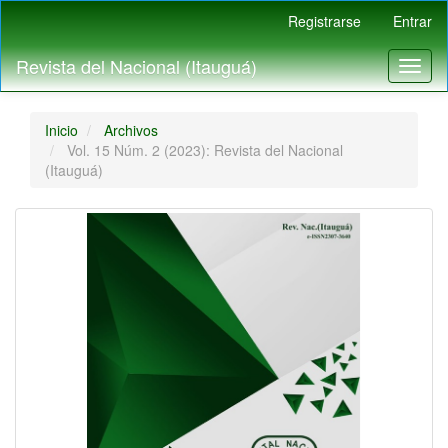
Navegación
Registrarse
Entrar
principal
Contenido
Revista del Nacional (Itauguá)
Toggl
principal
naviga
Barra
lateral
Inicio
Archivos
Vol. 15 Núm. 2 (2023): Revista del Nacional
(Itauguá)