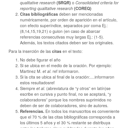
qualitative research
(SRQR)
o
Consolidated criteria for
reporting qualitative research
(COREQ)
Citas bibliográficas
deben ser mencionadas
numéricamente, por orden de aparición en el artículo,
con efecto superíndice, separados por coma Ej.:
(8,14,15,19,21) o guion (en caso de abarcar
referencias consecutivas muy largas Ej.: (1-5).
Además, los textos citados deben ser los originales.
Para la inserción de las
citas
en el texto:
No debe figurar el año
Si se ubica en el medio de la oración. Por ejemplo:
Martinez M.
et al
. ref informaron.
Si la cita se ubica al final de la oración:....informaron
estos resultadosref
Siempre
et al.
(abreviatura de “y otros” en latín)se
escribe en cursiva y punto final, no se aceptará, “y
colaboradores” porque los nombres suprimidos no
deben de ser de colaboradores, sino de autores.
Referencias.
En todos los manuscritos es conveniente
que el 70 % de las citas bibliográficas corresponda a
los últimos 5 años y el 30 % restante se distribuya