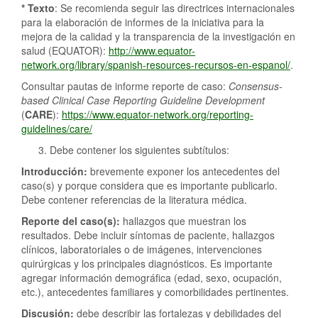
* Texto
: Se recomienda seguir las directrices internacionales
para la elaboración de informes de la iniciativa para la
mejora de la calidad y la transparencia de la investigación en
salud (EQUATOR):
http://www.equator-
network.org/library/spanish-resources-recursos-en-espanol/
.
Consultar pautas de informe reporte de caso:
Consensus-
based
Clinical
Case
Reporting
Guideline
Development
(
CARE
):
https://www.equator-network.org/reporting-
guidelines/care/
Debe contener los siguientes subtítulos:
Introducción:
brevemente exponer los antecedentes del
caso(s) y porque considera que es importante publicarlo.
Debe contener referencias de la literatura médica.
Reporte del caso(s):
hallazgos que muestran los
resultados. Debe incluir síntomas de paciente, hallazgos
clínicos, laboratoriales o de imágenes, intervenciones
quirúrgicas y los principales diagnósticos. Es importante
agregar información demográfica (edad, sexo, ocupación,
etc.), antecedentes familiares y comorbilidades pertinentes.
Discusión:
debe describir las fortalezas y debilidades del