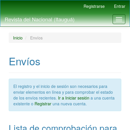
Navegación
Registrarse
Entrar
principal
Contenido
Revista del Nacional (Itauguá)
Toggl
principal
naviga
Barra
lateral
Inicio
Envíos
Envíos
El registro y el inicio de sesión son necesarios para
enviar elementos en línea y para comprobar el estado
de los envíos recientes.
Ir a Iniciar sesión
a una cuenta
existente o
Registrar
una nueva cuenta.
Lista de comprobación para