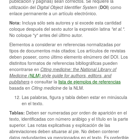
publicación y páginas) sean correctos. Se requiere la
utilización del
Digital
Object
Identifier
System
(
DOI
) como
enlace permanente a un artículo electrónico.
Nota:
Incluya sólo seis autores y si excede esta cantidad
coloque después del sexto autor la expresión latina
"et al.".
No coloque "y" antes del último autor.
Elementos a considerar en referencias normalizadas por
tipos de documentos más citados: Los artículos de revistas
deben poseer, como último elemento elnúmero del DOI. Los
distinitos formatos de referencias bibliográficas pueden
encontrarse en
Citing
medicine: the National Library of
Medicine
(NLM)
style
guide for
authors
,
editors
, and
publishers
o consultar la
lista de ejemplos de referencias
basada en
Citing
medicine
de la NLM.
Las palabras, figura y tabla deben estar en minúscula
en el texto.
Tablas:
Deben ser numeradas por orden de aparición en el
texto, identificadas con número arábigo y el título en la parte
superior. Las notas explicativas y explicación de las
abreviaciones deben situarse al pie. No deben contener
datos redundantes ya mencionados en el texto. Es preferible