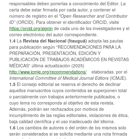
responsables deben ponerlas a conocimiento del Editor. La
carta debe estar firmada por cada autor, y contener el
número de registro en el
"Open
Researcher
and
Contributor
ID”
(ORCID). Para obtener el identificador ORCID, visite
https://orcid.org/signin
de cada uno de los investigadores y el
correo electrónico del autor correspondiente.
1.4
La
Revista del Nacional (Itauguá)
adopta las pautas
para publicación según “RECOMENDACIONES PARA LA
PREPARACIÓN, PRESENTACIÓN, EDICIÓN Y
PUBLICACIÓN DE TRABAJOS ACADÉMICOS EN REVISTAS
MÉDICAS” última actualización (2025)
http://www.icmje.org/recommendations/
elaboradas por el
International
Committee
of Medical
Journal
Editors
(ICMJE).
1.5
El consejo editorial se reserva el derecho de declinar
aquellos manuscritos cuyos contenidos se superponen total
o parcialmente con trabajos anteriormente publicados, o
cuyo tema no corresponda al objetivo de esta revista.
Además, podrán ser rechazados por motivos de
incumplimiento de las reglas editoriales, violaciones de ética,
baja calidad científica y el uso inadecuado del idioma.
1.6
Los cambios de autores o del orden de los mismos solo
serán considerados si se solicita mediante una nota firmada