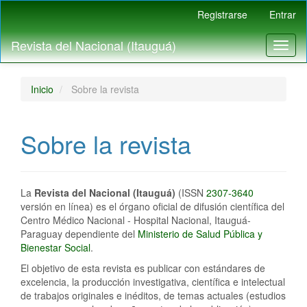
Navegación
Registrarse
Entrar
principal
Contenido
Revista del Nacional (Itauguá)
Toggl
principal
naviga
Barra
lateral
Inicio
Sobre la revista
Sobre la revista
La
Revista del Nacional (Itauguá)
(ISSN
2307-3640
versión en línea) es el órgano oficial de difusión científica del
Centro Médico Nacional - Hospital Nacional, Itauguá-
Paraguay dependiente del
Ministerio de Salud Pública y
Bienestar Social
.
El objetivo de esta revista es publicar con estándares de
excelencia, la producción investigativa, científica e intelectual
de trabajos originales e inéditos, de temas actuales (estudios