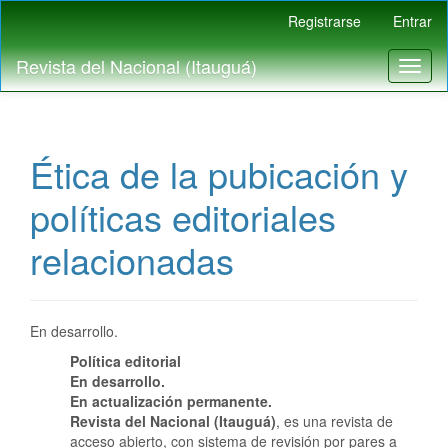
Navegación
Registrarse
Entrar
principal
Contenido
Revista del Nacional (Itauguá)
Toggl
principal
naviga
Barra
lateral
Ética de la pubicación y
políticas editoriales
relacionadas
En desarrollo.
Política editorial
En desarrollo.
En actualización permanente.
Revista del Nacional (Itauguá)
, es una revista de
acceso abierto, con sistema de revisión por pares a