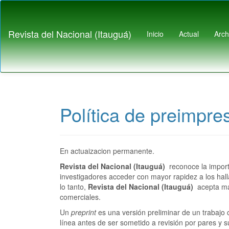
Navegación
principal
Contenido
Revista del Nacional (Itauguá)
Inicio
Actual
Arch
principal
Barra
lateral
Política de preimpre
En actuaizacion permanente.
Revista del Nacional (Itauguá)
reconoce la importa
investigadores acceder con mayor rapidez a los hall
lo tanto,
Revista del Nacional (Itauguá)
acepta man
comerciales.
Un
preprint
es una versión preliminar de un trabajo 
línea antes de ser sometido a revisión por pares y s