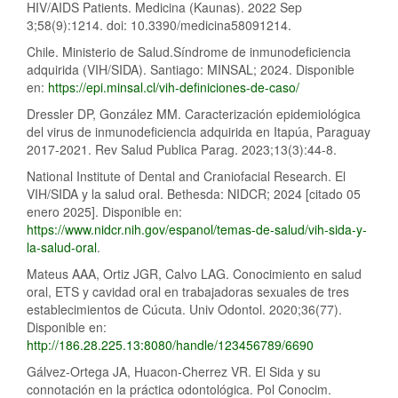
HIV/AIDS Patients. Medicina (Kaunas). 2022 Sep
3;58(9):1214. doi: 10.3390/medicina58091214.
Chile. Ministerio de Salud.Síndrome de inmunodeficiencia
adquirida (VIH/SIDA). Santiago: MINSAL; 2024. Disponible
en:
https://epi.minsal.cl/vih-definiciones-de-caso/
Dressler DP, González MM. Caracterización epidemiológica
del virus de inmunodeficiencia adquirida en Itapúa, Paraguay
2017-2021. Rev Salud Publica Parag. 2023;13(3):44-8.
National Institute of Dental and Craniofacial Research. El
VIH/SIDA y la salud oral. Bethesda: NIDCR; 2024 [citado 05
enero 2025]. Disponible en:
https://www.nidcr.nih.gov/espanol/temas-de-salud/vih-sida-y-
la-salud-oral
.
Mateus AAA, Ortiz JGR, Calvo LAG. Conocimiento en salud
oral, ETS y cavidad oral en trabajadoras sexuales de tres
establecimientos de Cúcuta. Univ Odontol. 2020;36(77).
Disponible en:
http://186.28.225.13:8080/handle/123456789/6690
Gálvez-Ortega JA, Huacon-Cherrez VR. El Sida y su
connotación en la práctica odontológica. Pol Conocim.