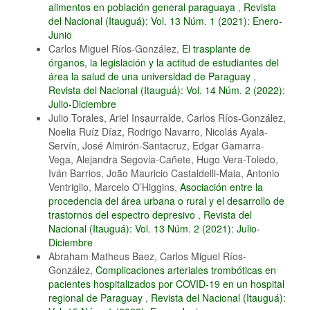
alimentos en población general paraguaya
,
Revista
del Nacional (Itauguá): Vol. 13 Núm. 1 (2021): Enero-
Junio
Carlos Miguel Ríos-González,
El trasplante de
órganos, la legislación y la actitud de estudiantes del
área la salud de una universidad de Paraguay
,
Revista del Nacional (Itauguá): Vol. 14 Núm. 2 (2022):
Julio-Diciembre
Julio Torales, Ariel Insaurralde, Carlos Ríos-González,
Noelia Ruíz Díaz, Rodrigo Navarro, Nicolás Ayala-
Servín, José Almirón-Santacruz, Edgar Gamarra-
Vega, Alejandra Segovia-Cañete, Hugo Vera-Toledo,
Iván Barrios, João Mauricio Castaldelli-Maia, Antonio
Ventriglio, Marcelo O’Higgins,
Asociación entre la
procedencia del área urbana o rural y el desarrollo de
trastornos del espectro depresivo
,
Revista del
Nacional (Itauguá): Vol. 13 Núm. 2 (2021): Julio-
Diciembre
Abraham Matheus Baez, Carlos Miguel Ríos-
González,
Complicaciones arteriales trombóticas en
pacientes hospitalizados por COVID-19 en un hospital
regional de Paraguay
,
Revista del Nacional (Itauguá):