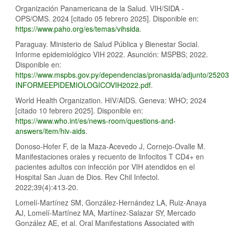
Organización Panamericana de la Salud. VIH/SIDA -
OPS/OMS. 2024 [citado 05 febrero 2025]. Disponible en:
https://www.paho.org/es/temas/vihsida
.
Paraguay. Ministerio de Salud Pública y Bienestar Social.
Informe epidemiológico VIH 2022. Asunción: MSPBS; 2022.
Disponible en:
https://www.mspbs.gov.py/dependencias/pronasida/adjunto/25203
INFORMEEPIDEMIOLOGICOVIH2022.pdf
.
World Health Organization. HIV/AIDS. Geneva: WHO; 2024
[citado 10 febrero 2025]. Disponible en:
https://www.who.int/es/news-room/questions-and-
answers/item/hiv-aids
.
Donoso-Hofer F, de la Maza-Acevedo J, Cornejo-Ovalle M.
Manifestaciones orales y recuento de linfocitos T CD4+ en
pacientes adultos con infección por VIH atendidos en el
Hospital San Juan de Dios. Rev Chil Infectol.
2022;39(4):413-20.
Lomelí-Martínez SM, González-Hernández LA, Ruiz-Anaya
AJ, Lomelí-Martínez MA, Martínez-Salazar SY, Mercado
González AE, et al. Oral Manifestations Associated with