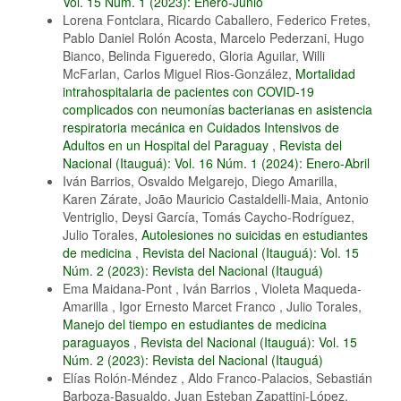
Vol. 15 Núm. 1 (2023): Enero-Junio
Lorena Fontclara, Ricardo Caballero, Federico Fretes,
Pablo Daniel Rolón Acosta, Marcelo Pederzani, Hugo
Bianco, Belinda Figueredo, Gloria Aguilar, Willi
McFarlan, Carlos Miguel Rios-González,
Mortalidad
intrahospitalaria de pacientes con COVID-19
complicados con neumonías bacterianas en asistencia
respiratoria mecánica en Cuidados Intensivos de
Adultos en un Hospital del Paraguay
,
Revista del
Nacional (Itauguá): Vol. 16 Núm. 1 (2024): Enero-Abril
Iván Barrios, Osvaldo Melgarejo, Diego Amarilla,
Karen Zárate, João Mauricio Castaldelli-Maia, Antonio
Ventriglio, Deysi García, Tomás Caycho-Rodríguez,
Julio Torales,
Autolesiones no suicidas en estudiantes
de medicina
,
Revista del Nacional (Itauguá): Vol. 15
Núm. 2 (2023): Revista del Nacional (Itauguá)
Ema Maidana-Pont , Iván Barrios , Violeta Maqueda-
Amarilla , Igor Ernesto Marcet Franco , Julio Torales,
Manejo del tiempo en estudiantes de medicina
paraguayos
,
Revista del Nacional (Itauguá): Vol. 15
Núm. 2 (2023): Revista del Nacional (Itauguá)
Elías Rolón-Méndez , Aldo Franco-Palacios, Sebastián
Barboza-Basualdo, Juan Esteban Zapattini-López,