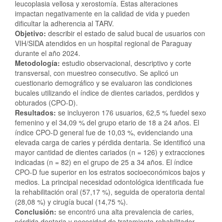
leucoplasia vellosa y xerostomía. Estas alteraciones
impactan negativamente en la calidad de vida y pueden
dificultar la adherencia al TARV.
Objetivo:
describir el estado de salud bucal de usuarios con
VIH/SIDA atendidos en un hospital regional de Paraguay
durante el año 2024.
Metodología:
estudio observacional, descriptivo y corte
transversal, con muestreo consecutivo. Se aplicó un
cuestionario demográfico y se evaluaron las condiciones
bucales utilizando el índice de dientes cariados, perdidos y
obturados (CPO-D).
Resultados:
se incluyeron 176 usuarios, 62,5 % fuedel sexo
femenino y el 34,09 % del grupo etario de 18 a 24 años. El
índice CPO-D general fue de 10,03 %, evidenciando una
elevada carga de caries y pérdida dentaria. Se identificó una
mayor cantidad de dientes cariados (n = 126) y extracciones
indicadas (n = 82) en el grupo de 25 a 34 años. El índice
CPO-D fue superior en los estratos socioeconómicos bajos y
medios. La principal necesidad odontológica identificada fue
la rehabilitación oral (57,17 %), seguida de operatoria dental
(28,08 %) y cirugía bucal (14,75 %).
Conclusión:
se encontró una alta prevalencia de caries,
pérdida dentaria y necesidad de tratamiento rehabilitador,