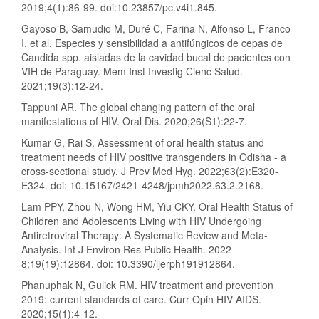
2019;4(1):86-99. doi:10.23857/pc.v4i1.845.
Gayoso B, Samudio M, Duré C, Fariña N, Alfonso L, Franco
I, et al. Especies y sensibilidad a antifúngicos de cepas de
Candida spp. aisladas de la cavidad bucal de pacientes con
VIH de Paraguay. Mem Inst Investig Cienc Salud.
2021;19(3):12-24.
Tappuni AR. The global changing pattern of the oral
manifestations of HIV. Oral Dis. 2020;26(S1):22-7.
Kumar G, Rai S. Assessment of oral health status and
treatment needs of HIV positive transgenders in Odisha - a
cross-sectional study. J Prev Med Hyg. 2022;63(2):E320-
E324. doi: 10.15167/2421-4248/jpmh2022.63.2.2168.
Lam PPY, Zhou N, Wong HM, Yiu CKY. Oral Health Status of
Children and Adolescents Living with HIV Undergoing
Antiretroviral Therapy: A Systematic Review and Meta-
Analysis. Int J Environ Res Public Health. 2022
8;19(19):12864. doi: 10.3390/ijerph191912864.
Phanuphak N, Gulick RM. HIV treatment and prevention
2019: current standards of care. Curr Opin HIV AIDS.
2020;15(1):4-12.