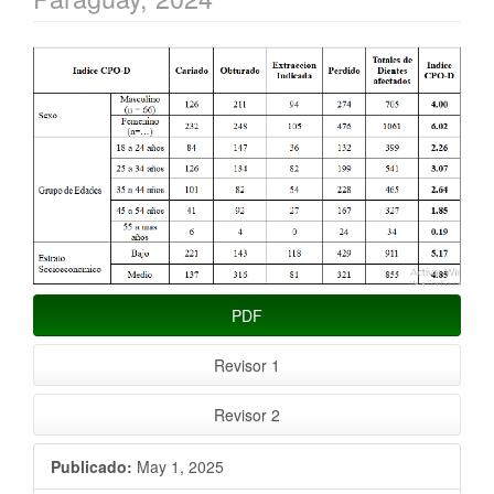
Barra
lateral
del
artículo
PDF
Revisor 1
Revisor 2
Publicado:
May 1, 2025