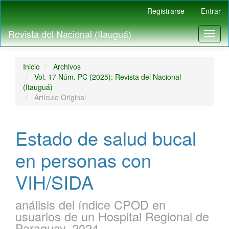
Navegación
Registrarse
Entrar
principal
Contenido
Revista del Nacional (Itauguá)
Toggl
principal
naviga
Barra
lateral
Inicio
Archivos
Vol. 17 Núm. PC (2025): Revista del Nacional
(Itauguá)
Artículo Original
Estado de salud bucal
en personas con
VIH/SIDA
análisis del índice CPOD en
usuarios de un Hospital Regional de
Paraguay, 2024