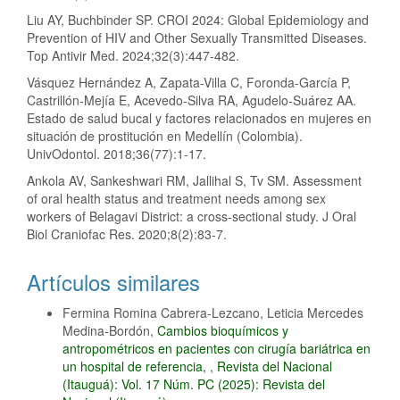
Liu AY, Buchbinder SP. CROI 2024: Global Epidemiology and
Prevention of HIV and Other Sexually Transmitted Diseases.
Top Antivir Med. 2024;32(3):447-482.
Vásquez Hernández A, Zapata-Villa C, Foronda-García P,
Castrillón-Mejía E, Acevedo-Silva RA, Agudelo-Suárez AA.
Estado de salud bucal y factores relacionados en mujeres en
situación de prostitución en Medellín (Colombia).
UnivOdontol. 2018;36(77):1-17.
Ankola AV, Sankeshwari RM, Jallihal S, Tv SM. Assessment
of oral health status and treatment needs among sex
workers of Belagavi District: a cross-sectional study. J Oral
Biol Craniofac Res. 2020;8(2):83-7.
Artículos similares
Fermina Romina Cabrera-Lezcano, Leticia Mercedes
Medina-Bordón,
Cambios bioquímicos y
antropométricos en pacientes con cirugía bariátrica en
un hospital de referencia,
,
Revista del Nacional
(Itauguá): Vol. 17 Núm. PC (2025): Revista del