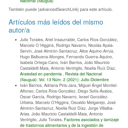
Nacional (Itauguá)
También puede {advancedSearchLink} para este artículo.
Artículos más leídos del mismo
autor/a
Julio Torales, Ariel Insaurralde, Carlos Ríos-González,
Marcelo O´Higgins, Rodrigo Navarro, Nicolás Ayala-
Servín, José Almirón-Santacruz, Alice Aquino-Arrúa,
Hugo Balbuena-Monges, Fernando Guerra-Aquino,
Isabela Ortega-Cano, Iván Barrios, João Mauricio
Castaldelli Maia, Antonio Ventriglio, Noelia Ruíz Díaz,
Ansiedad en pandemia
,
Revista del Nacional
(Itauguá): Vol. 13 Núm. 2 (2021): Julio-Diciembre
Iván Barrios, Adriana Piris-Jara, Miguel Ángel Montiel-
Alfonso, Carlos Ríos-González, Diego Solís-Ávalos,
Oscar García, Rodrigo Navarro, Israel González-
Urbieta, Marcelo O’Higgins, Osvaldo Melgarejo, José
Almirón-Santacruz, Noelia Ruiz Díaz, Jorge Villalba-
Arias, João Mauricio Castaldelli-Maia, Antonio
Ventriglio, Julio Torales,
Factores asociados y tamizaje
de trastornos alimentarios y de la ingestión de