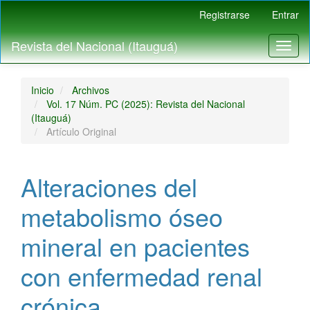
Navegación
Registrarse
Entrar
principal
Contenido
Revista del Nacional (Itauguá)
Toggl
principal
naviga
Barra
lateral
Inicio
Archivos
Vol. 17 Núm. PC (2025): Revista del Nacional
(Itauguá)
Artículo Original
Alteraciones del
metabolismo óseo
mineral en pacientes
con enfermedad renal
crónica