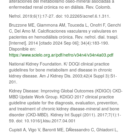
alteraciones del metabolismo óseo-mineral asociadas a
enfermedad renal crónica no en diálisis. Rev. Colomb.
Nefrol. 2019;6(1):17-27. doi: 10.22265/acnef.6.1.311.
Bruzzone ME, Giammona AM, Touceda L, Onofri F, Genchi
C, Del Amo M. Calcificaciones vasculares y valvulares en
pacientes en hemodiálisis crónica. Rev. nefrol. dial. traspl.
[Internet]. 2014 [citado 2024 Sep 06]; 34(4):183-190.
Disponible en:
https://www.scielo.org.ar/pdf/nefro/v34n4/v34n4a03.pdf
National Kidney Foundation. K/ DOQI clinical practice
guidelines for bone metabolism and disease in chronic
kidney disease. Am J Kidney Dis. 2003;42(4 Suppl 3):S1-
201.
Kidney Disease: Improving Global Outcomes (KDIGO) CKD-
MBD Update Work Group. KDIGO 2017 clinical practice
guideline update for the diagnosis, evaluation, prevention,
and treatment of chronic kidney disease-mineral and bone
disorder (CKD-MBD). Kidney Int Suppl (2011). 2017;7(1):1-
59. doi: 10.1016/j.kisu.2017.04.001
Cupisti A, Vigo V, Baronti ME, DÁlessandro C, Ghiadoni L,