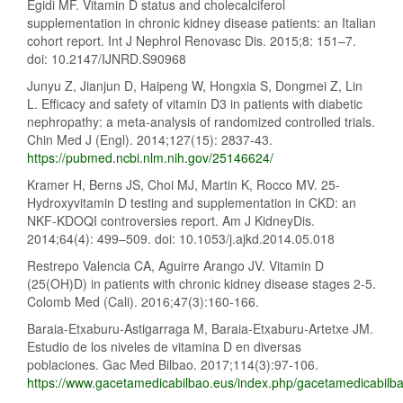
Egidi MF. Vitamin D status and cholecalciferol
supplementation in chronic kidney disease patients: an Italian
cohort report. Int J Nephrol Renovasc Dis. 2015;8: 151–7.
doi: 10.2147/IJNRD.S90968
Junyu Z, Jianjun D, Haipeng W, Hongxia S, Dongmei Z, Lin
L. Efficacy and safety of vitamin D3 in patients with diabetic
nephropathy: a meta-analysis of randomized controlled trials.
Chin Med J (Engl). 2014;127(15): 2837-43.
https://pubmed.ncbi.nlm.nih.gov/25146624/
Kramer H, Berns JS, Choi MJ, Martin K, Rocco MV. 25-
Hydroxyvitamin D testing and supplementation in CKD: an
NKF-KDOQI controversies report. Am J KidneyDis.
2014;64(4): 499–509. doi: 10.1053/j.ajkd.2014.05.018
Restrepo Valencia CA, Aguirre Arango JV. Vitamin D
(25(OH)D) in patients with chronic kidney disease stages 2-5.
Colomb Med (Cali). 2016;47(3):160-166.
Baraia-Etxaburu-Astigarraga M, Baraia-Etxaburu-Artetxe JM.
Estudio de los niveles de vitamina D en diversas
poblaciones. Gac Med Bilbao. 2017;114(3):97-106.
https://www.gacetamedicabilbao.eus/index.php/gacetamedicabilbao