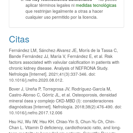
aplicar términos legales ni
medidas tecnológicas
que restrinjan legalmente a otras a hacer
cualquier uso permitido por la licencia.
Citas
Fernández LM, Sánchez-Alvarez JE, Morís de la Tassa C,
Bande Fernández JJ, María V, Fernández E, et al. Risk
factors associated with valvular calcification in patients with
chronic kidney disease. Analysis of NEFRONA Study.
Nefrologia [Internet]. 2021;41(3):337-346. doi:
10.1016/j.nefro.2020.08.012.
Bover J, Ureña P, Torregrosa JV, Rodríguez-García M,
Castro-Alonso C, Górriz JL, et al. Osteoporosis, densidad
mineral ósea y complejo CKD-MBD (I): consideraciones
diagnósticas [Internet]. Nefrología. 2018;38(2):476-490. doi:
10.1016/j.nefro.2017.12.006
Hsu HJ, Wu IW, Hsu KH. Chiao-Yin S, Chun-Yu Ch, Chin-
Chan L. Vitamin D deficiency, cardiothoracic ratio, and long-