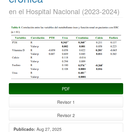
en el Hospital Nacional (2023-2024)
Barra
lateral
del
artículo
PDF
Revisor 1
Revisor 2
Publicado:
Aug 27, 2025