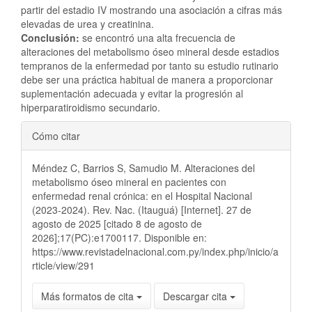
partir del estadio IV mostrando una asociación a cifras más
elevadas de urea y creatinina.
Conclusión:
se encontró una alta frecuencia de
alteraciones del metabolismo óseo mineral desde estadios
tempranos de la enfermedad por tanto su estudio rutinario
debe ser una práctica habitual de manera a proporcionar
suplementación adecuada y evitar la progresión al
hiperparatiroidismo secundario.
Detalles
Cómo citar
del
Méndez C, Barrios S, Samudio M. Alteraciones del
artículo
metabolismo óseo mineral en pacientes con
enfermedad renal crónica: en el Hospital Nacional
(2023-2024). Rev. Nac. (Itauguá) [Internet]. 27 de
agosto de 2025 [citado 8 de agosto de
2026];17(PC):e1700117. Disponible en:
https://www.revistadelnacional.com.py/index.php/inicio/a
rticle/view/291
Más formatos de cita
Descargar cita