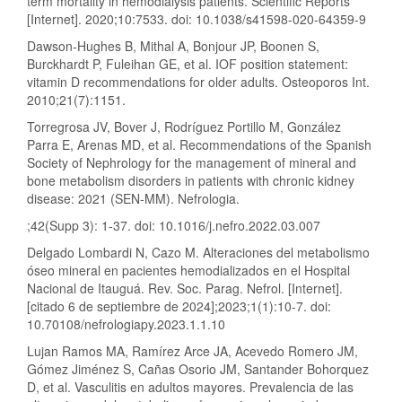
term mortality in hemodialysis patients. Scientific Reports
[Internet]. 2020;10:7533. doi: 10.1038/s41598-020-64359-9
Dawson-Hughes B, Mithal A, Bonjour JP, Boonen S,
Burckhardt P, Fuleihan GE, et al. IOF position statement:
vitamin D recommendations for older adults. Osteoporos Int.
2010;21(7):1151.
Torregrosa JV, Bover J, Rodríguez Portillo M, González
Parra E, Arenas MD, et al. Recommendations of the Spanish
Society of Nephrology for the management of mineral and
bone metabolism disorders in patients with chronic kidney
disease: 2021 (SEN-MM). Nefrologia.
;42(Supp 3): 1-37. doi: 10.1016/j.nefro.2022.03.007
Delgado Lombardi N, Cazo M. Alteraciones del metabolismo
óseo mineral en pacientes hemodializados en el Hospital
Nacional de Itauguá. Rev. Soc. Parag. Nefrol. [Internet].
[citado 6 de septiembre de 2024];2023;1(1):10-7. doi:
10.70108/nefrologiapy.2023.1.1.10
Lujan Ramos MA, Ramírez Arce JA, Acevedo Romero JM,
Gómez Jiménez S, Cañas Osorio JM, Santander Bohorquez
D, et al. Vasculitis en adultos mayores. Prevalencia de las