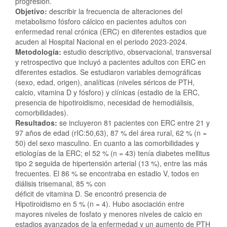
progresión.
Objetivo:
describir la frecuencia de alteraciones del
metabolismo fósforo cálcico en pacientes adultos con
enfermedad renal crónica (ERC) en diferentes estadios que
acuden al Hospital Nacional en el periodo 2023-2024.
Metodología:
estudio descriptivo, observacional, transversal
y retrospectivo que incluyó a pacientes adultos con ERC en
diferentes estadios. Se estudiaron variables demográficas
(sexo, edad, origen), analíticas (niveles séricos de PTH,
calcio, vitamina D y fósforo) y clínicas (estadio de la ERC,
presencia de hipotiroidismo, necesidad de hemodiálisis,
comorbilidades).
Resultados:
se incluyeron 81 pacientes con ERC entre 21 y
97 años de edad (rIC:50,63), 87 % del área rural, 62 % (n =
50) del sexo masculino. En cuanto a las comorbilidades y
etiologías de la ERC; el 52 % (n = 43) tenía diabetes mellitus
tipo 2 seguida de hipertensión arterial (13 %), entre las más
frecuentes. El 86 % se encontraba en estadio V, todos en
diálisis trisemanal, 85 % con
déficit de vitamina D. Se encontró presencia de
Hipotiroidismo en 5 % (n = 4). Hubo asociación entre
mayores niveles de fosfato y menores niveles de calcio en
estadios avanzados de la enfermedad y un aumento de PTH