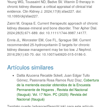
Yeung WG, Toussaint ND, Badve SV. Vitamin D therapy in
chronic kidney disease: a critical appraisal of clinical trial
evidence. Clin Kidney J. 2024;17(8):sfae227. doi:
10.1093/ckj/sfae227.
Zaimi M, Grapsa E. Current therapeutic approach of chronic
kidney disease-mineral and bone disorder. Ther Apher Dial.
2024;28(5):671-689. doi: 10.1111/1744-9987.14177.
Ennis JL, Worcester EM, Coe FL, Sprague SM. Current
recommended 25-hydroxyvitamin D targets for chronic
kidney disease management may be too low. J Nephrol.
2016;29(1):63-70. doi: 10.1007/s40620-015-0186-0.
Artículos similares
Dalila Azucena Recalde Sckell, Juan Edgar Tullo
Gómez, Pasionaria Rosa Ramos Ruiz Díaz,
Cobertura
de la merienda escolar obtenidos de la Encuesta
Permanente de Hogares
,
Revista del Nacional
(Itauguá): Vol. 17 Núm. PC (2025): Revista del
Nacional (Itauguá)
También puede {advancedSearchLink} para este artículo.