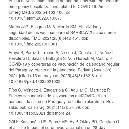
Bülbül E. Vaccination status among patients with the need for
emergency hospitalizations related to COVID-19. Am J
Emerg Med. 2022;54:102-106. doi:
10.1016/j.ajem.2022.01.067.
Marco JJG, Pasquín MJÁ, Martín SM. Efectividad y
seguridad de las vacunas para el SARSCoV-2 actualmente
disponibles. FMC. 2021;28(8):442-451. doi:
10.1016/j.fmc.2021.07.001.
Araya S, Perez T, Troche A, Nissen J, Cousirat L, Nuñez L,
Revolero D, Salas I, Battaglia S, Von Horoch M, Castro H.
COVID-19 y coberturas de vacunación del calendario regular
del Paraguay, efecto de la pandemia. Pediatr (Asunción).
2021 [citado 15 de mayo de 2025];48(3):162-8. doi:
10.31698/ped.48032021003
Ríos C, Méndez J, Estigarribia G, Aguilar G, Martínez P.
Efectos secundarios de las vacunas antiCOVID-19 en
personal de salud de Paraguay: estudio exploratorio. Rev.
salud publica Parag. 2021;11(2): 24-29. doi:
10.18004/rspp.2021.diciembre.24.
Gül F, Kasapoğlu US, Sabaz MS, Ay P, Oktay BD, Çalışkan G
et al..The Impact of coronavac vaccination on 28-day