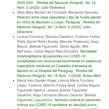
2020-2021
,
Revista del Nacional (Itauguá): Vol. 14
Núm. 2 (2022): Julio-Diciembre
Stela Mary Benítez de Forcadell, Margarita Samudio,
Relación entre clase esqueletal y tipo de huella plantar
en niños de Asunción y Luque, Paraguay
,
Revista del
Nacional (Itauguá): Vol. 14 Núm. 2 (2022): Julio-
Diciembre
Lorena Fontclara, Ricardo Caballero, Federico Fretes,
Pablo Daniel Rolón Acosta, Marcelo Pederzani, Hugo
Bianco, Belinda Figueredo, Gloria Aguilar, Willi
McFarlan, Carlos Miguel Rios-González,
Mortalidad
intrahospitalaria de pacientes con COVID-19
complicados con neumonías bacterianas en asistencia
respiratoria mecánica en Cuidados Intensivos de
Adultos en un Hospital del Paraguay
,
Revista del
Nacional (Itauguá): Vol. 16 Núm. 1 (2024): Enero-Abril
María Inés Gavilán Rojas, Lorena María Fonclara
López, Federico Valentín Fretes Apelt, Cinthia Raquel
Figueredo Agüero, Jessica Andrea Figueredo
Sanabria, Hugo Fernando Bianco Cáceres, Belinda
Figueredo Leguizamón,
Nutrición enteral en pacientes
críticos con COVID-19 ventilados en decúbito prono
,