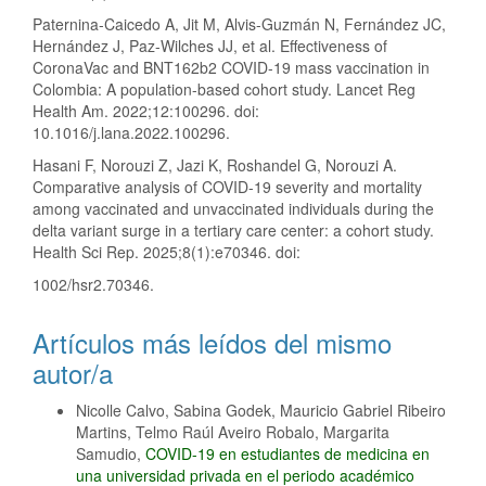
Paternina-Caicedo A, Jit M, Alvis-Guzmán N, Fernández JC,
Hernández J, Paz-Wilches JJ, et al. Effectiveness of
CoronaVac and BNT162b2 COVID-19 mass vaccination in
Colombia: A population-based cohort study. Lancet Reg
Health Am. 2022;12:100296. doi:
10.1016/j.lana.2022.100296.
Hasani F, Norouzi Z, Jazi K, Roshandel G, Norouzi A.
Comparative analysis of COVID-19 severity and mortality
among vaccinated and unvaccinated individuals during the
delta variant surge in a tertiary care center: a cohort study.
Health Sci Rep. 2025;8(1):e70346. doi:
1002/hsr2.70346.
Artículos más leídos del mismo
autor/a
Nicolle Calvo, Sabina Godek, Mauricio Gabriel Ribeiro
Martins, Telmo Raúl Aveiro Robalo, Margarita
Samudio,
COVID-19 en estudiantes de medicina en
una universidad privada en el periodo académico