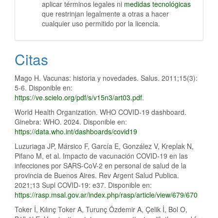
aplicar términos legales ni
medidas tecnológicas
que restrinjan legalmente a otras a hacer
cualquier uso permitido por la licencia.
Citas
Mago H. Vacunas: historia y novedades. Salus. 2011;15(3):
5-6. Disponible en:
https://ve.scielo.org/pdf/s/v15n3/art03.pdf
.
World Health Organization. WHO COVID-19 dashboard.
Ginebra: WHO. 2024. Disponible en:
https://data.who.int/dashboards/covid19
Luzuriaga JP, Mársico F, García E, González V, Kreplak N,
Pifano M, et al. Impacto de vacunación COVID-19 en las
infecciones por SARS-CoV-2 en personal de salud de la
provincia de Buenos Aires. Rev Argent Salud Publica.
2021;13 Supl COVID-19: e37. Disponible en:
https://rasp.msal.gov.ar/index.php/rasp/article/view/679/670
Toker İ, Kılınç Toker A, Turunç Özdemir A, Çelik İ, Bol O,