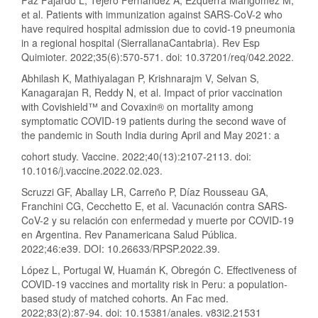
Paz Fajardo L, Tejero Fernández A, Ezquerra Marigómez M,
et al. Patients with immunization against SARS-CoV-2 who
have required hospital admission due to covid-19 pneumonia
in a regional hospital (SierrallanaCantabria). Rev Esp
Quimioter. 2022;35(6):570-571. doi: 10.37201/req/042.2022.
Abhilash K, Mathiyalagan P, Krishnarajm V, Selvan S,
Kanagarajan R, Reddy N, et al. Impact of prior vaccination
with Covishield™ and Covaxin® on mortality among
symptomatic COVID-19 patients during the second wave of
the pandemic in South India during April and May 2021: a
cohort study. Vaccine. 2022;40(13):2107-2113. doi:
10.1016/j.vaccine.2022.02.023.
Scruzzi GF, Aballay LR, Carreño P, Díaz Rousseau GA,
Franchini CG, Cecchetto E, et al. Vacunación contra SARS-
CoV-2 y su relación con enfermedad y muerte por COVID-19
en Argentina. Rev Panamericana Salud Pública.
2022;46:e39. DOI: 10.26633/RPSP.2022.39.
López L, Portugal W, Huamán K, Obregón C. Effectiveness of
COVID-19 vaccines and mortality risk in Peru: a population-
based study of matched cohorts. An Fac med.
2022;83(2):87-94. doi: 10.15381/anales. v83i2.21531