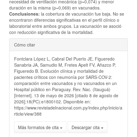
necesidad de ventilación mecánica (p=0,074) y menor
duración en la misma (p=0,069) en vacunados.
Conclusiones:
la cobertura de vacunación fue baja. No se
encontraron diferencias significativas en el perfil clínico o
laboratorial entre ambos grupos. La vacunación se asoció
con reducción significativa de la mortalidad.
Detalles
Cómo citar
del
Fontclara López L, Cabral Del Puerto JE, Figueredo
artículo
Sanabria JA, Samudio M, Fretes Apelt FV, Añazco P,
Figueredo B. Evolución clínica y mortalidad de
pacientes críticos con neumonía por SARS-COV-2:
comparación entre vacunados y no vacunados en un
Hospital público en Paraguay. Rev. Nac. (Itauguá)
[Internet]. 13 de mayo de 2026 [citado 8 de agosto de
2026];18(PC):e1800102. Disponible en:
https://www.revistadelnacional.com.py/index.php/inicio/a
rticle/view/388
Más formatos de cita
Descargar cita