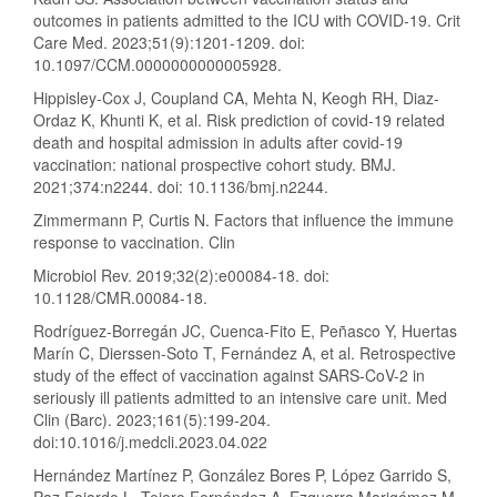
outcomes in patients admitted to the ICU with COVID-19. Crit
Care Med. 2023;51(9):1201-1209. doi:
10.1097/CCM.0000000000005928.
Hippisley-Cox J, Coupland CA, Mehta N, Keogh RH, Diaz-
Ordaz K, Khunti K, et al. Risk prediction of covid-19 related
death and hospital admission in adults after covid-19
vaccination: national prospective cohort study. BMJ.
2021;374:n2244. doi: 10.1136/bmj.n2244.
Zimmermann P, Curtis N. Factors that influence the immune
response to vaccination. Clin
Microbiol Rev. 2019;32(2):e00084-18. doi:
10.1128/CMR.00084-18.
Rodríguez-Borregán JC, Cuenca-Fito E, Peñasco Y, Huertas
Marín C, Dierssen-Soto T, Fernández A, et al. Retrospective
study of the effect of vaccination against SARS-CoV-2 in
seriously ill patients admitted to an intensive care unit. Med
Clin (Barc). 2023;161(5):199-204.
doi:10.1016/j.medcli.2023.04.022
Hernández Martínez P, González Bores P, López Garrido S,