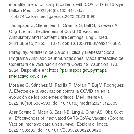
mortality rate of critically ill patients with COVID-19 in Türkiye.
Balkan Med J. 2023;40(6):435-444. doi:
10.4274/balkanmedj.galenos.2023.2023-6-90.
Thompson G, Stenehjem E, Grannis S, Ball S, Naleway A,
Ong T, et al. Effectiveness of Covid-19 Vaccines in
Ambulatory and Inpatient Care Settings. Engl J Med.
2021;385(15):1355 – 1371. doi: 10.1056/NEJMoa2110362.
Paraguay. Ministerio de Salud Pública y Bienestar Social.
Programa Ampliado de Inmunizaciones. Mapa Interactivo de
Cobertura de Vacunación contra Covid-19. Asunción: PAI.
2024. Disponible en:
https://pai.mspbs.gov.py/mapa-
interactivo-covid-19/
Morales G, Sánchez M, Padilla R, Morán F, Buj V, Rodríguez
A. Efectos de la vacunación contra la COVID-19 en la
evolución de los pacientes críticos. Med Intensiva.
2022;46(10):588–590. doi: 10.1016/j.medin.2021 .12.009.
Acar Sevinc S, Metin S, Basi NB, Ling J, Cinar AS, Oba S, et
al. Effectiveness of inactivated SARS-CoV-2 vaccine (Corona
Vac) on intensive care unit survival. Epidemiol Infect.
2022;150:e35. doi: 10.1017/S0950268822000267.