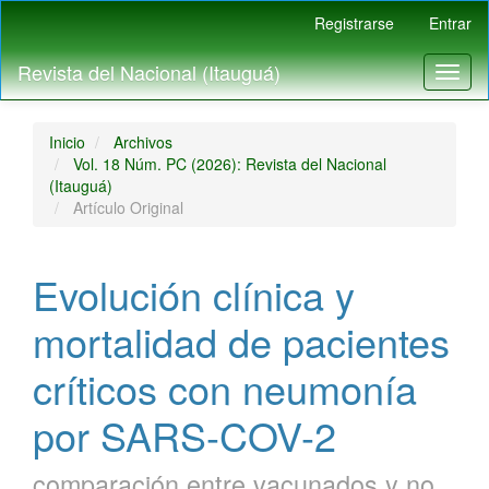
Navegación
Registrarse
Entrar
principal
Contenido
Revista del Nacional (Itauguá)
Toggl
principal
naviga
Barra
lateral
Inicio
Archivos
Vol. 18 Núm. PC (2026): Revista del Nacional
(Itauguá)
Artículo Original
Evolución clínica y
mortalidad de pacientes
críticos con neumonía
por SARS-COV-2
comparación entre vacunados y no