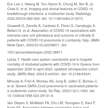
Eun Lee J, Hwang M, Yun-Hyeon K, Chung M, Sim B, Ju
Chae K, et al. Imaging and clinical features of COVID-19
breakthrough infections: a multicenter study. Radiology.
2022;303(3):682-692. doi: 10.1148/radiol.213072.
Grasselli G, Zanella A, Carlesso E, Florio G, Canakoglu A,
Bellani G, et al. Association of COVID-19 vaccinations with
intensive care unit admissions and outcome of critically ill
patients with COVID-19 pneumonia in Lombardy, Italy. JAMA
Netw Open. 2022;5(10):e2238871. doi:
1001/jamanetworkopen.2022.38871
Lytras T. Health care system overstretch and in-hospital
mortality of intubated patients with COVID-19 in Greece from
september 2020 to april 2022: updated retrospective cohort
study. JMIRx Med. 2024;5:e43341. doi: 10.2196/43341.
Mirouse A, Friol A, Moreau AS, Jung B, Jullien E, Bureau C,
et al. Severe SARS-Cov2 pneumonia in vaccinated patients:
a multicenter cohort study. Sci Rep. 2023;13(1):1902. doi:
10.1038/s41598-023-29131-9.
Van Diepen S, McAlister FA, Chu LM, Youngson E, Kaul P,
Kadri SS. Association between vaccination status and