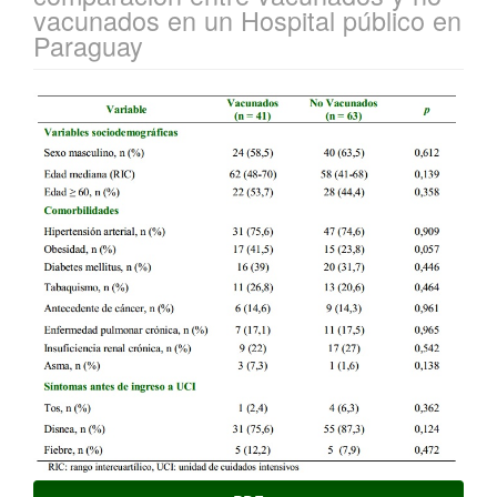
vacunados en un Hospital público en
Paraguay
Barra
lateral
del
artículo