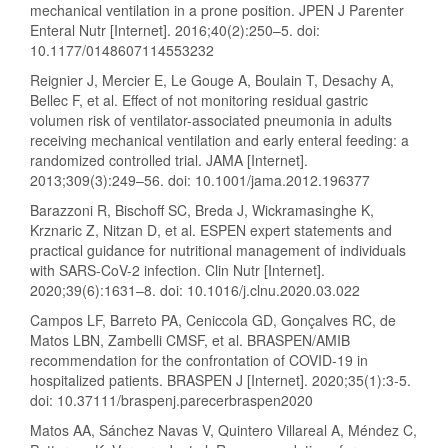
mechanical ventilation in a prone position. JPEN J Parenter
Enteral Nutr [Internet]. 2016;40(2):250–5. doi:
10.1177/0148607114553232
Reignier J, Mercier E, Le Gouge A, Boulain T, Desachy A,
Bellec F, et al. Effect of not monitoring residual gastric
volumen risk of ventilator-associated pneumonia in adults
receiving mechanical ventilation and early enteral feeding: a
randomized controlled trial. JAMA [Internet].
2013;309(3):249–56. doi: 10.1001/jama.2012.196377
Barazzoni R, Bischoff SC, Breda J, Wickramasinghe K,
Krznaric Z, Nitzan D, et al. ESPEN expert statements and
practical guidance for nutritional management of individuals
with SARS-CoV-2 infection. Clin Nutr [Internet].
2020;39(6):1631–8. doi: 10.1016/j.clnu.2020.03.022
Campos LF, Barreto PA, Ceniccola GD, Gonçalves RC, de
Matos LBN, Zambelli CMSF, et al. BRASPEN/AMIB
recommendation for the confrontation of COVID-19 in
hospitalized patients. BRASPEN J [Internet]. 2020;35(1):3-5.
doi: 10.37111/braspenj.parecerbraspen2020
Matos AA, Sánchez Navas V, Quintero Villareal A, Méndez C,