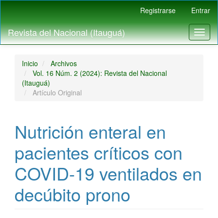
Navegación
Registrarse
Entrar
principal
Contenido
Revista del Nacional (Itauguá)
Toggl
principal
naviga
Barra
lateral
Inicio
Archivos
Vol. 16 Núm. 2 (2024): Revista del Nacional
(Itauguá)
Artículo Original
Nutrición enteral en
pacientes críticos con
COVID-19 ventilados en
decúbito prono