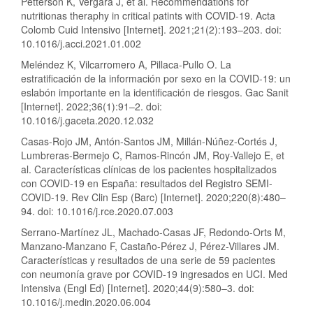
Petterson K, Vergara J, et al. Recommendations for
nutritionas theraphy in critical patints with COVID-19. Acta
Colomb Cuid Intensivo [Internet]. 2021;21(2):193–203. doi:
10.1016/j.acci.2021.01.002
Meléndez K, Vilcarromero A, Pillaca-Pullo O. La
estratificación de la información por sexo en la COVID-19: un
eslabón importante en la identificación de riesgos. Gac Sanit
[Internet]. 2022;36(1):91–2. doi:
10.1016/j.gaceta.2020.12.032
Casas-Rojo JM, Antón-Santos JM, Millán-Núñez-Cortés J,
Lumbreras-Bermejo C, Ramos-Rincón JM, Roy-Vallejo E, et
al. Características clínicas de los pacientes hospitalizados
con COVID-19 en España: resultados del Registro SEMI-
COVID-19. Rev Clin Esp (Barc) [Internet]. 2020;220(8):480–
94. doi: 10.1016/j.rce.2020.07.003
Serrano-Martínez JL, Machado-Casas JF, Redondo-Orts M,
Manzano-Manzano F, Castaño-Pérez J, Pérez-Villares JM.
Características y resultados de una serie de 59 pacientes
con neumonía grave por COVID-19 ingresados en UCI. Med
Intensiva (Engl Ed) [Internet]. 2020;44(9):580–3. doi:
10.1016/j.medin.2020.06.004