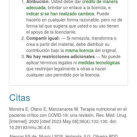
Atribución:
Usted debe dar
crédito de manera
adecuada
, brindar un enlace a la licencia, e
indicar si se han realizado cambios
. Puede
hacerlo en cualquier forma razonable, pero no de
forma tal que sugiera que usted o su uso tienen
el apoyo de la licenciante.
Compartir igual:
— Si remezcla, transforma o
crea a partir del material, debe distribuir su
contribución bajo la
misma licencia
del original.
No hay restricciones adicionales
— No puede
aplicar términos legales ni
medidas tecnológicas
que restrinjan legalmente a otras a hacer
cualquier uso permitido por la licencia.
Citas
Moreira E, Olano E, Manzanares W. Terapia nutricional en el
paciente crítico con COVID-19: una revisión. Rev. Méd. Urug.
[Internet]. 2020 [cited 2023 May 08];36(4):102-130. doi:
10.29193/rmu.36.4.6.
Alencar ES de, Muniz LSDS, Holanda JLG, Oliveira BDD,