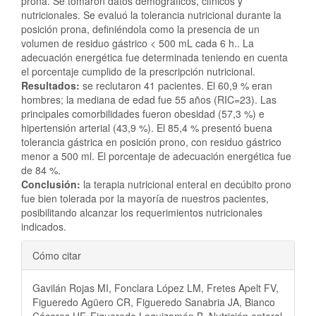
prona. Se tomaron datos demográficos, clínicos y
nutricionales. Se evaluó la tolerancia nutricional durante la
posición prona, definiéndola como la presencia de un
volumen de residuo gástrico < 500 mL cada 6 h.. La
adecuación energética fue determinada teniendo en cuenta
el porcentaje cumplido de la prescripción nutricional.
Resultados:
se reclutaron 41 pacientes. El 60,9 % eran
hombres; la mediana de edad fue 55 años (RIC=23). Las
principales comorbilidades fueron obesidad (57,3 %) e
hipertensión arterial (43,9 %). El 85,4 % presentó buena
tolerancia gástrica en posición prono, con residuo gástrico
menor a 500 ml. El porcentaje de adecuación energética fue
de 84 %.
Conclusión:
la terapia nutricional enteral en decúbito prono
fue bien tolerada por la mayoría de nuestros pacientes,
posibilitando alcanzar los requerimientos nutricionales
indicados.
Detalles
Cómo citar
del
Gavilán Rojas MI, Fonclara López LM, Fretes Apelt FV,
artículo
Figueredo Agüero CR, Figueredo Sanabria JA, Bianco