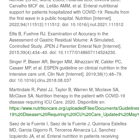
Carvalho MCF de, Leitão AMM, et al. Enteral nutritional
support for patients hospitalized with COVID-19: Results from
the first wave in a public hospital. Nutrition [Internet].
2022;94(111512):111512. doi: 10.1016/j.nut.2021.111512
Ellis B, Fuehne RJ. Examination of Accuracy in the
Assessment of Gastric Residual Volume: A Simulated,
Controlled Study. JPEN J Parenter Enteral Nutr [Internet].
2015;39(4):434–40. doi: 10.1177/0148607114524230.
Singer P, Blaser AR, Berger MM, Alhazzani W, Calder PC,
Casaer MP, et al. ESPEN guideline on clinical nutrition in the
intensive care unit. Clin Nutr [Internet]. 2019;38(1):48–79.
doi: 10.1016/j.clnu.2018.08.037
Martindale R, Patel JJ, Taylor B, Warren M, Mcclave SA,
McClave SA. Nutrition therapy in the patient with COVID-19
disease requiring ICU Care. 2020. Disponible en:
https://www.nutritioncare.org/uploadedFiles/Documents/Guide
19%20Disease%20Requiring%20ICU%20Care_Updated%20May%
Saez de la Fuente I, Saez de la Fuente J, Quintana Estelles
MD, Garcia Gigorro R, Terceros Almanza LJ, Sanchez
Izquierdo JA, et al. Enteral nutrition in patients receiving