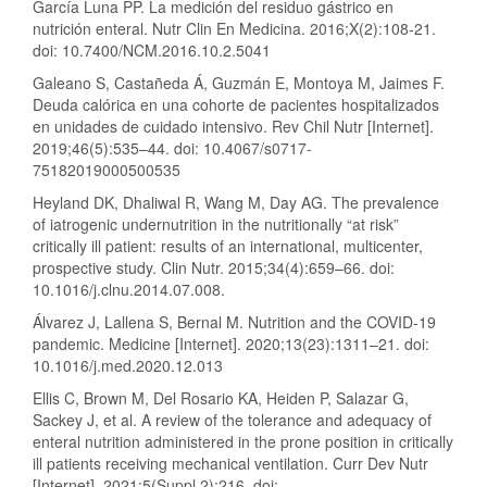
García Luna PP. La medición del residuo gástrico en
nutrición enteral. Nutr Clin En Medicina. 2016;X(2):108-21.
doi: 10.7400/NCM.2016.10.2.5041
Galeano S, Castañeda Á, Guzmán E, Montoya M, Jaimes F.
Deuda calórica en una cohorte de pacientes hospitalizados
en unidades de cuidado intensivo. Rev Chil Nutr [Internet].
2019;46(5):535–44. doi: 10.4067/s0717-
75182019000500535
Heyland DK, Dhaliwal R, Wang M, Day AG. The prevalence
of iatrogenic undernutrition in the nutritionally “at risk”
critically ill patient: results of an international, multicenter,
prospective study. Clin Nutr. 2015;34(4):659–66. doi:
10.1016/j.clnu.2014.07.008.
Álvarez J, Lallena S, Bernal M. Nutrition and the COVID-19
pandemic. Medicine [Internet]. 2020;13(23):1311–21. doi:
10.1016/j.med.2020.12.013
Ellis C, Brown M, Del Rosario KA, Heiden P, Salazar G,
Sackey J, et al. A review of the tolerance and adequacy of
enteral nutrition administered in the prone position in critically
ill patients receiving mechanical ventilation. Curr Dev Nutr
[Internet]. 2021;5(Suppl 2):216. doi: