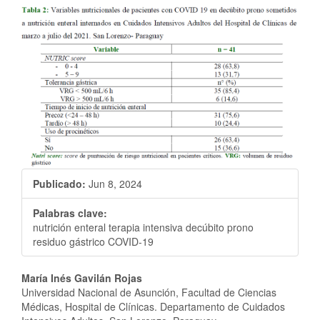
Barra
lateral
del
artículo
Publicado:
Jun 8, 2024
Palabras clave:
nutrición enteral terapia intensiva decúbito prono
residuo gástrico COVID-19
Contenido
María Inés Gavilán Rojas
Universidad Nacional de Asunción, Facultad de Ciencias
principal
Médicas, Hospital de Clínicas. Departamento de Cuidados