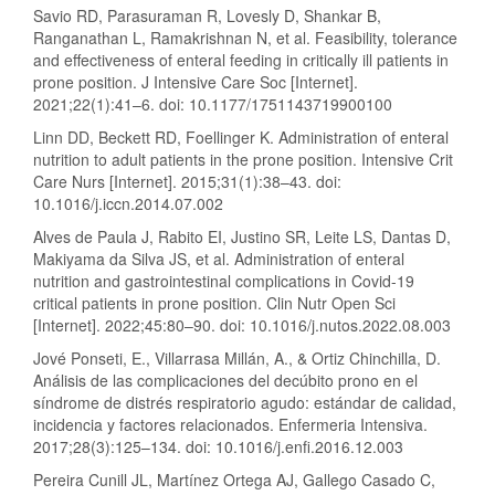
Savio RD, Parasuraman R, Lovesly D, Shankar B,
Ranganathan L, Ramakrishnan N, et al. Feasibility, tolerance
and effectiveness of enteral feeding in critically ill patients in
prone position. J Intensive Care Soc [Internet].
2021;22(1):41–6. doi: 10.1177/1751143719900100
Linn DD, Beckett RD, Foellinger K. Administration of enteral
nutrition to adult patients in the prone position. Intensive Crit
Care Nurs [Internet]. 2015;31(1):38–43. doi:
10.1016/j.iccn.2014.07.002
Alves de Paula J, Rabito EI, Justino SR, Leite LS, Dantas D,
Makiyama da Silva JS, et al. Administration of enteral
nutrition and gastrointestinal complications in Covid-19
critical patients in prone position. Clin Nutr Open Sci
[Internet]. 2022;45:80–90. doi: 10.1016/j.nutos.2022.08.003
Jové Ponseti, E., Villarrasa Millán, A., & Ortiz Chinchilla, D.
Análisis de las complicaciones del decúbito prono en el
síndrome de distrés respiratorio agudo: estándar de calidad,
incidencia y factores relacionados. Enfermeria Intensiva.
2017;28(3):125–134. doi: 10.1016/j.enfi.2016.12.003
Pereira Cunill JL, Martínez Ortega AJ, Gallego Casado C,