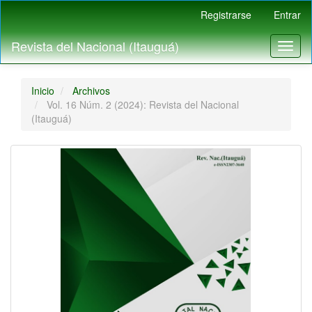
Navegación
Registrarse
Entrar
principal
Contenido
Revista del Nacional (Itauguá)
Toggl
principal
naviga
Barra
lateral
Inicio
Archivos
Vol. 16 Núm. 2 (2024): Revista del Nacional
(Itauguá)