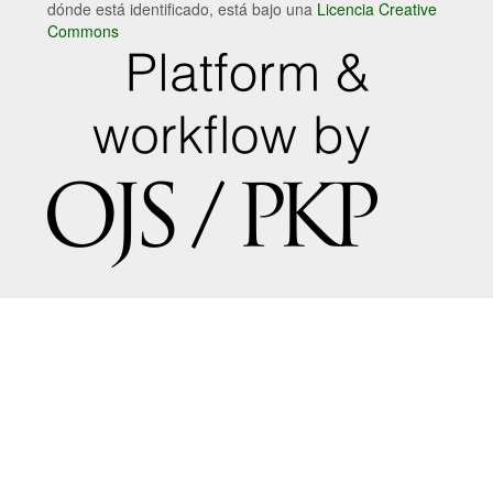
dónde está identificado, está bajo una
Licencia Creative
Commons