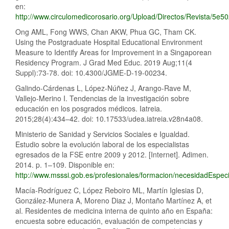
en:
http://www.circulomedicorosario.org/Upload/Directos/Revista/5
Ong AML, Fong WWS, Chan AKW, Phua GC, Tham CK.
Using the Postgraduate Hospital Educational Environment
Measure to Identify Areas for Improvement in a Singaporean
Residency Program. J Grad Med Educ. 2019 Aug;11(4
Suppl):73-78. doi: 10.4300/JGME-D-19-00234.
Galindo-Cárdenas L, López-Núñez J, Arango-Rave M,
Vallejo-Merino I. Tendencias de la investigación sobre
educación en los posgrados médicos. Iatreia.
2015;28(4):434–42. doi: 10.17533/udea.iatreia.v28n4a08.
Ministerio de Sanidad y Servicios Sociales e Igualdad.
Estudio sobre la evolución laboral de los especialistas
egresados de la FSE entre 2009 y 2012. [Internet]. Adimen.
2014. p. 1–109. Disponible en:
http://www.msssi.gob.es/profesionales/formacion/necesidadEspec
Macía-Rodríguez C, López Reboiro ML, Martín Iglesias D,
González-Munera A, Moreno Diaz J, Montaño Martínez A, et
al. Residentes de medicina interna de quinto año en España:
encuesta sobre educación, evaluación de competencias y