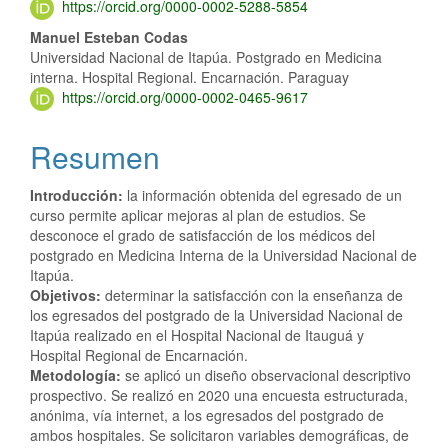
del
https://orcid.org/0000-0002-5288-5854
artículo
Manuel Esteban Codas
Universidad Nacional de Itapúa. Postgrado en Medicina
interna. Hospital Regional. Encarnación. Paraguay
https://orcid.org/0000-0002-0465-9617
Resumen
Introducción
:
la información obtenida del egresado de un
curso permite aplicar mejoras al plan de estudios. Se
desconoce el grado de satisfacción de los médicos del
postgrado en Medicina Interna de la Universidad Nacional de
Itapúa.
Objetivos
:
determinar la satisfacción con la enseñanza de
los egresados del postgrado de la Universidad Nacional de
Itapúa realizado en el Hospital Nacional de Itauguá y
Hospital Regional de Encarnación.
Metodología
:
se aplicó un diseño observacional descriptivo
prospectivo. Se realizó en 2020 una encuesta estructurada,
anónima, vía internet, a los egresados del postgrado de
ambos hospitales. Se solicitaron variables demográficas, de