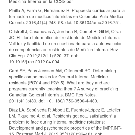
Medicina-Interna-en-la-CCSS.pdf
Pinilla A, Parra G, Hernández H. Propuesta curricular para la
formación de médicos internistas en Colombia. Acta Médica
Colomb. 2016;41(4):248–58. doi: 10.36104/amc.2016.751.
Oristrell J, Casanovas A, Jordana R, Comet R, Gil M, Oliva
JC. El Libro Informático del residente de Medicina Interna:
Validez y fiabilidad de un cuestionario para la autoevalución
de competencias en residentes de Medicina Interna. Rev
Clin Esp. 2012;212(11):520–37. doi:
10.1016/j.rce.2012.04.004.
Card SE, Paus Jenssen AM, Ottenbreit RC. Determining
specific competencies for General Internal Medicine
residents (PGY 4 and PGY 5). What are they and are
programs currently teaching them? A survey of practicing
Canadian General Internists. BMC Res Notes.
2011;4(1):480. doi: 10.1186/1756-0500-4-480.
Díaz LA, Sepúlveda P, Abbott E, Fuentes-López E, Letelier
LM, Riquelme A, et al. Residents get no... satisfaction" a
problem to face during internal medicine rotations:
Development and psychometric properties of the IMPRINT-
15. Postgrad Med J. 2019;95(1120):96–101. doi: