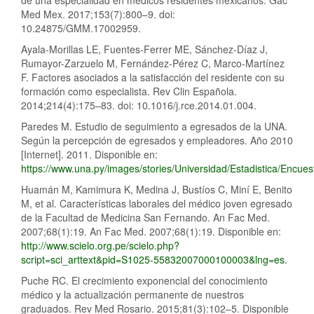
de una especialidad en médicos residentes mexicanos. Gac
Med Mex. 2017;153(7):800–9. doi:
10.24875/GMM.17002959.
Ayala-Morillas LE, Fuentes-Ferrer ME, Sánchez-Díaz J,
Rumayor-Zarzuelo M, Fernández-Pérez C, Marco-Martínez
F. Factores asociados a la satisfacción del residente con su
formación como especialista. Rev Clin Española.
2014;214(4):175–83. doi: 10.1016/j.rce.2014.01.004.
Paredes M. Estudio de seguimiento a egresados de la UNA.
Según la percepción de egresados y empleadores. Año 2010
[Internet]. 2011. Disponible en:
https://www.una.py/images/stories/Universidad/Estadistica/Enc
Huamán M, Kamimura K, Medina J, Bustíos C, Miní E, Benito
M, et al. Características laborales del médico joven egresado
de la Facultad de Medicina San Fernando. An Fac Med.
2007;68(1):19. An Fac Med. 2007;68(1):19. Disponible en:
http://www.scielo.org.pe/scielo.php?
script=sci_arttext&pid=S1025-55832007000100003&lng=es
.
Puche RC. El crecimiento exponencial del conocimiento
médico y la actualización permanente de nuestros
graduados. Rev Med Rosario. 2015;81(3):102–5. Disponible