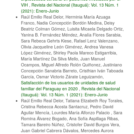
VIH
,
Revista del Nacional (Itauguá): Vol. 13 Núm. 1
(2021): Enero-Junio
Raúl Emilio Real Delor, Herminia María Azuaga
Franco, Nadia Concepción Bordón Medina, Deisy
Beatriz Colman Gómez, Luisita Micaela Delgado Ortiz,
Yanina B. Fernández Méndez, Analía Flores Sarabia,
Sara Rebeca Gehrts Kiese, Rafael Lenz Valenzano,
Olivia Jacqueline León Giménez, Andrea Vanesa
López Giménez, Shirley Paola Mareco Estigarribia,
María Martínez Da Silva Mello, Juan Manuel
Ocampos, Miguel Alfredo Rolón Quiñonez, Justiniano
Concepción Sanabria Barreto, Cristhian Iván Taboada
García, Osmar Victorio Zárate Leguizamón,
Satisfacción de los usuarios de unidades de salud
familiar del Paraguay en 2020
,
Revista del Nacional
(Itauguá): Vol. 13 Núm. 1 (2021): Enero-Junio
Raúl Emilio Real Delor, Tatiana Elizabeth Roy Torales,
Cristina Rebecca Acosta Santacruz, Pedro David
Aguilar Mencía, Lourdes María Alfonzo Palacio , Sara
Romina Álvarez Bogado, Ana Sofía Aspillaga Ribas,
Tamara Bareiro Núñez, Cristofer David Burgos Vera,
Juan Gabriel Cabrera Dávalos, Mercedes Aurora