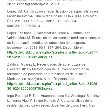
10.1136/postgradmedj-2018-136187.
López JM. Certificación y recertificación de especialistas en
Medicina Interna. Una mirada desde CONACEM. Rev Med
Chil. 2013;141(5):652–8. doi: 10.4067/S0034-
98872013000500014.
López Espinosa G, Valcárcel Izquierdo N, Lemus Lago E,
Valdés Mora M. Principios de las ciencias médicas o ciencias
de la educación médica en educación de posgrado.
Edumecentro. 2018;10(4):197–204. Disponible en:
http://scielo.sld.cu/scielo.php?script=sci_arttext&pid=S2077-
28742018000400014&lng=es
.
Zaldívar Alvarez E. Necesidades de aprendizaje de
Bioestadística y Metodología de la Investigación en la
formación de posgrado de profesionales de la salud.
Medisan. 2018;22(9):875–86. Disponible en:
http://scielo.sld.cu/scielo.php?script=sci_arttext&pid=S1029-
30192018000900875&lng=es
.
Inga-Berrospi F, Toro-Huamanchumo CJ, Arestegui Sanchez
L, Torres-Vigo V, Taype-Rondán A. Características de la
residencia médica en sedes docentes de Lima, Perú. Rev