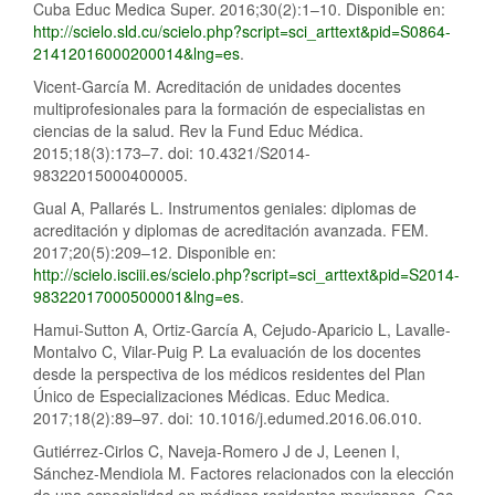
Cuba Educ Medica Super. 2016;30(2):1–10. Disponible en:
http://scielo.sld.cu/scielo.php?script=sci_arttext&pid=S0864-
21412016000200014&lng=es
.
Vicent-García M. Acreditación de unidades docentes
multiprofesionales para la formación de especialistas en
ciencias de la salud. Rev la Fund Educ Médica.
2015;18(3):173–7. doi: 10.4321/S2014-
98322015000400005.
Gual A, Pallarés L. Instrumentos geniales: diplomas de
acreditación y diplomas de acreditación avanzada. FEM.
2017;20(5):209–12. Disponible en:
http://scielo.isciii.es/scielo.php?script=sci_arttext&pid=S2014-
98322017000500001&lng=es
.
Hamui-Sutton A, Ortiz-García A, Cejudo-Aparicio L, Lavalle-
Montalvo C, Vilar-Puig P. La evaluación de los docentes
desde la perspectiva de los médicos residentes del Plan
Único de Especializaciones Médicas. Educ Medica.
2017;18(2):89–97. doi: 10.1016/j.edumed.2016.06.010.
Gutiérrez-Cirlos C, Naveja-Romero J de J, Leenen I,
Sánchez-Mendiola M. Factores relacionados con la elección