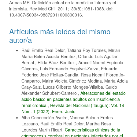
Armas MR. Definición actual de la medicina interna y el
internista. Rev Med Chil. 2011;139(8):1081-1088. doi:
10.4067/S0034-98872011000800016.
Artículos más leídos del mismo
autor/a
Raúl Emilio Real Delor, Tatiana Roy-Torales, Mirian
María Belén Acosta-Benítez, Orlando Luis Aguilar-
Bernal , Hilda Báez-Benítez , Araceli Noemi Espínola-
Cáceres, Luis Fernando Esquivel-Zarza, Eduardo
Federico José Fleitas-Candia, Rosa Noemi Florentín-
Chaparro, Maira Violeta Giménez Medina, María Adela
Gray-Saiz, Lucas Gilberto Monges-Villalba, Guido
Alexander Schubert-Cantero ,
Alteraciones del estado
ácido básico en pacientes adultos con insuficiencia
renal crónica
,
Revista del Nacional (Itauguá): Vol. 14
Núm. 1 (2022): Enero-Junio
Alba Concepción Aveiro, Vanesa Aniana Fretes
Lezcano, Raúl Emilio Real Delor, Martha Rosa
Lourdes Marín Ricart,
Características clínicas de la
criptococosis cerebral en pacientes infectados por el