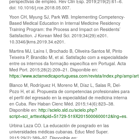
perspectivas de empleo. Rev Clin Esp. 2019;219(2):61–6.
doi: 10.1016/j.rce.2018.05.007.
Yoon CH, Myung SJ, Park WB. Implementing Competency-
Based Medical Education in Internal Medicine Residency
Training Program: the Process and Impact on Residents’
Satisfaction. J Korean Med Sci. 2019;34(29):e201.
10.3346/jkms.2019.34.e201.
Martins MJ, Laíns I, Brochado B, Oliveira-Santos M, Pinto
Teixeira P, Brandão M, et al. Satisfação com a especialidade
entre os internos da formação específica em Portugal. Acta
Med Port. 2015;28(2):209–21. Disponible en:
https://www.actamedicaportuguesa.com/revista/index.php/amp/art
Blanco M, Rodríguez H, Moreno M, Díaz L, Salas R, Del-
Pozo H, et al. Propuesta de competencias profesionales para
el perfil del egresado en la especialidad de medicina interna
en Cuba. Rev Haban Cienc Méd. 2015;14(6):823–38.
Disponible en:
http://scielo.sld.cu/scielo.php?
script=sci_arttext&pid=S1729-519X2015000600012&lng=es
.
Urbina Laza CO. La educación de posgrado en las
universidades médicas cubanas. Educ Med Super.
2015;29(2):389–97. Disponible en: