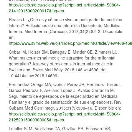
http://scielo.sld.cu/scielo.php?script=sci_arttext&pid=S0864-
21412015000200017&lng=es
.
Reales L. ¿Qué es y cómo se vive un postgrado de medicina
interna? Reflexiones de una Internista Docente de Medicina
Interna. Med Interna (Caracas). 2018;34(2):82–3. Disponible
en:
https://www.svmi.web.ve/ojs/index.php/medint/article/view/466/45
Cribari M, Holzer BM, Battegay E, Minder CE, Zimmerli LU.
What makes internal medicine attractive for the millennial
generation? A survey of residents in internal medicine in
Switzerland. Swiss Med Wkly. 2018;148:w14696. doi:
10.4414/smw.2018.14696.
Fernández-Ortega MÁ, Quiroz-Pérez JR, Hernndez-Torres I,
García-Pedroza F, Arellano López J, Avalos-Carranza M.
Seguimiento de egresados de la especialidad en Medicina
Familiar y el grado de satisfacción de sus empleadores. Rev
Cubana Med Gen Integr. 2015;31(3):308–16. Disponible en:
http://scielo.sld.cu/scielo.php?script=sci_arttext&pid=S0864-
21252015000300005&lng=es
.
Letelier SLM, Valdivieso DA, Gazitúa PR, Echávarri VS,