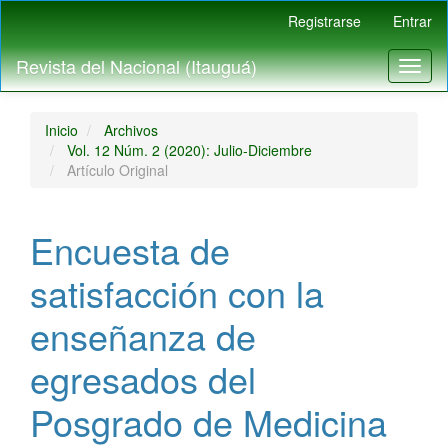
Navegación
Registrarse
Entrar
principal
Contenido
Revista del Nacional (Itauguá)
Toggl
principal
naviga
Barra
lateral
Inicio
Archivos
Vol. 12 Núm. 2 (2020): Julio-Diciembre
Artículo Original
Encuesta de
satisfacción con la
enseñanza de
egresados del
Posgrado de Medicina