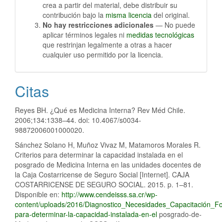
crea a partir del material, debe distribuir su
contribución bajo la
misma licencia
del original.
No hay restricciones adicionales
— No puede
aplicar términos legales ni
medidas tecnológicas
que restrinjan legalmente a otras a hacer
cualquier uso permitido por la licencia.
Citas
Reyes BH. ¿Qué es Medicina Interna? Rev Méd Chile.
2006;134:1338–44. doi: 10.4067/s0034-
98872006001000020.
Sánchez Solano H, Muñoz Vivaz M, Matamoros Morales R.
Criterios para determinar la capacidad instalada en el
posgrado de Medicina Interna en las unidades docentes de
la Caja Costarricense de Seguro Social [Internet]. CAJA
COSTARRICENSE DE SEGURO SOCIAL. 2015. p. 1–81.
Disponible en:
http://www.cendeisss.sa.cr/wp-
content/uploads/2016/Diagnostico_Necesidades_Capacitación_For
para-determinar-la-capacidad-instalada-en-el
posgrado-de-