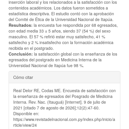
inserción laboral y los relacionados a la satisfacción con los
contenidos académicos. Los datos fueron sometidos a
estadística descriptiva. El estudio contó con la aprobación
del Comité de Ética de la Universidad Nacional de Itapúa.
Resultados
:
la encuesta fue respondida por 68 egresados,
con edad media 33 ± 5 años, siendo 37 (54 %) del sexo
masculino. El 57 % refirió estar muy satisfecho, 41 %
satisfecho y 2 % insatisfecho con la formación académica
recibida en el postgrado.
Conclusión
:
la satisfacción global con la enseñanza de los
egresados del postgrado en Medicina Interna de la
Universidad Nacional de Itapúa fue 98 %.
Detalles
Cómo citar
del
Real Delor RE, Codas ME. Encuesta de satisfacción con
artículo
la enseñanza de egresados del Posgrado de Medicina
Interna. Rev. Nac. (Itauguá) [Internet]. 9 de julio de
2021 [citado 7 de agosto de 2026];12(2):47-60.
Disponible en:
https://www.revistadelnacional.com.py/index.php/inicio/a
rticle/view/24