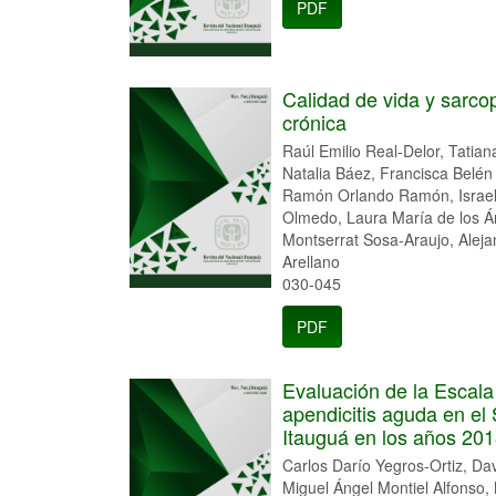
PDF
Calidad de vida y sarcop
crónica
Raúl Emilio Real-Delor, Tati
Natalia Báez, Francisca Belé
Ramón Orlando Ramón, Israel
Olmedo, Laura María de los Á
Montserrat Sosa-Araujo, Alej
Arellano
030-045
PDF
Evaluación de la Escala 
apendicitis aguda en el
Itauguá en los años 20
Carlos Darío Yegros-Ortiz, Da
Miguel Ángel Montiel Alfonso