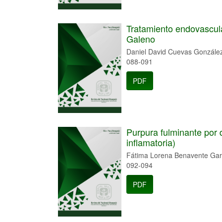
Tratamiento endovascul
Galeno
Daniel David Cuevas Gonzále
088-091
PDF
Purpura fulminante por 
inflamatoria)
Fátima Lorena Benavente Gara
092-094
PDF