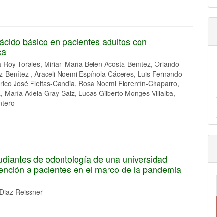
 ácido básico en pacientes adultos con
ca
na Roy-Torales, Mirian María Belén Acosta-Benítez, Orlando
áez-Benítez , Araceli Noemi Espínola-Cáceres, Luis Fernando
rico José Fleitas-Candia, Rosa Noemi Florentín-Chaparro,
 María Adela Gray-Saiz, Lucas Gilberto Monges-Villalba,
ntero
udiantes de odontología de una universidad
ención a pacientes en el marco de la pandemia
 Diaz-Reissner