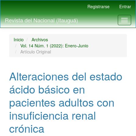
Navegación
Registrarse
Entrar
principal
Contenido
Revista del Nacional (Itauguá)
Toggl
principal
naviga
Barra
lateral
Inicio
Archivos
Vol. 14 Núm. 1 (2022): Enero-Junio
Artículo Original
Alteraciones del estado
ácido básico en
pacientes adultos con
insuficiencia renal
crónica