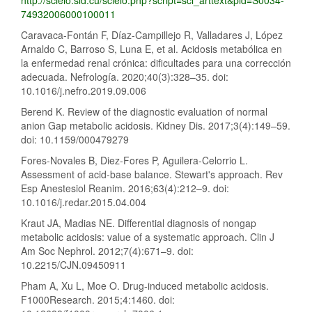
74932006000100011
Caravaca-Fontán F, Díaz-Campillejo R, Valladares J, López
Arnaldo C, Barroso S, Luna E, et al. Acidosis metabólica en
la enfermedad renal crónica: dificultades para una corrección
adecuada. Nefrología. 2020;40(3):328–35. doi:
10.1016/j.nefro.2019.09.006
Berend K. Review of the diagnostic evaluation of normal
anion Gap metabolic acidosis. Kidney Dis. 2017;3(4):149–59.
doi: 10.1159/000479279
Fores-Novales B, Diez-Fores P, Aguilera-Celorrio L.
Assessment of acid-base balance. Stewart's approach. Rev
Esp Anestesiol Reanim. 2016;63(4):212–9. doi:
10.1016/j.redar.2015.04.004
Kraut JA, Madias NE. Differential diagnosis of nongap
metabolic acidosis: value of a systematic approach. Clin J
Am Soc Nephrol. 2012;7(4):671–9. doi:
10.2215/CJN.09450911
Pham A, Xu L, Moe O. Drug-induced metabolic acidosis.
F1000Research. 2015;4:1460. doi: