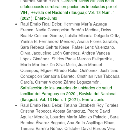
Lourdes Marín Ricart,
Características clínicas de la
criptococosis cerebral en pacientes infectados por el
VIH
,
Revista del Nacional (Itauguá): Vol. 13 Núm. 1
(2021): Enero-Junio
Raúl Emilio Real Delor, Herminia María Azuaga
Franco, Nadia Concepción Bordón Medina, Deisy
Beatriz Colman Gómez, Luisita Micaela Delgado Ortiz,
Yanina B. Fernández Méndez, Analía Flores Sarabia,
Sara Rebeca Gehrts Kiese, Rafael Lenz Valenzano,
Olivia Jacqueline León Giménez, Andrea Vanesa
López Giménez, Shirley Paola Mareco Estigarribia,
María Martínez Da Silva Mello, Juan Manuel
Ocampos, Miguel Alfredo Rolón Quiñonez, Justiniano
Concepción Sanabria Barreto, Cristhian Iván Taboada
García, Osmar Victorio Zárate Leguizamón,
Satisfacción de los usuarios de unidades de salud
familiar del Paraguay en 2020
,
Revista del Nacional
(Itauguá): Vol. 13 Núm. 1 (2021): Enero-Junio
Raúl Emilio Real Delor, Tatiana Elizabeth Roy Torales,
Cristina Rebecca Acosta Santacruz, Pedro David
Aguilar Mencía, Lourdes María Alfonzo Palacio , Sara
Romina Álvarez Bogado, Ana Sofía Aspillaga Ribas,
Tamara Bareiro Núñez, Cristofer David Burgos Vera,