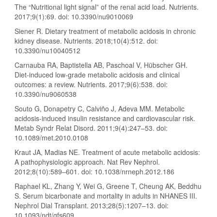
The “Nutritional light signal” of the renal acid load. Nutrients.
2017;9(1):69. doi: 10.3390/nu9010069
Siener R. Dietary treatment of metabolic acidosis in chronic
kidney disease. Nutrients. 2018;10(4):512. doi:
10.3390/nu10040512
Carnauba RA, Baptistella AB, Paschoal V, Hübscher GH.
Diet-induced low-grade metabolic acidosis and clinical
outcomes: a review. Nutrients. 2017;9(6):538. doi:
10.3390/nu9060538
Souto G, Donapetry C, Calviño J, Adeva MM. Metabolic
acidosis-induced insulin resistance and cardiovascular risk.
Metab Syndr Relat Disord. 2011;9(4):247–53. doi:
10.1089/met.2010.0108
Kraut JA, Madias NE. Treatment of acute metabolic acidosis:
A pathophysiologic approach. Nat Rev Nephrol.
2012;8(10):589–601. doi: 10.1038/nrneph.2012.186
Raphael KL, Zhang Y, Wei G, Greene T, Cheung AK, Beddhu
S. Serum bicarbonate and mortality in adults in NHANES III.
Nephrol Dial Transplant. 2013;28(5):1207–13. doi:
10.1093/ndt/gfs609