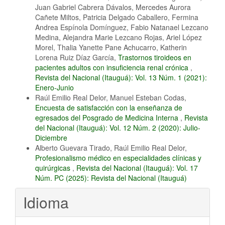
Juan Gabriel Cabrera Dávalos, Mercedes Aurora
Cañete Miltos, Patricia Delgado Caballero, Fermina
Andrea Espínola Domínguez, Fabio Natanael Lezcano
Medina, Alejandra Marie Lezcano Rojas, Ariel López
Morel, Thalia Yanette Pane Achucarro, Katherin
Lorena Ruiz Díaz García,
Trastornos tiroideos en
pacientes adultos con insuficiencia renal crónica
,
Revista del Nacional (Itauguá): Vol. 13 Núm. 1 (2021):
Enero-Junio
Raúl Emilio Real Delor, Manuel Esteban Codas,
Encuesta de satisfacción con la enseñanza de
egresados del Posgrado de Medicina Interna
,
Revista
del Nacional (Itauguá): Vol. 12 Núm. 2 (2020): Julio-
Diciembre
Alberto Guevara Tirado, Raúl Emilio Real Delor,
Profesionalismo médico en especialidades clínicas y
quirúrgicas
,
Revista del Nacional (Itauguá): Vol. 17
Núm. PC (2025): Revista del Nacional (Itauguá)
Idioma