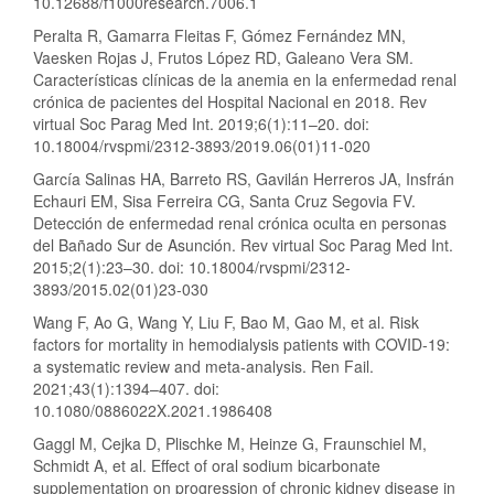
10.12688/f1000research.7006.1
Peralta R, Gamarra Fleitas F, Gómez Fernández MN,
Vaesken Rojas J, Frutos López RD, Galeano Vera SM.
Características clínicas de la anemia en la enfermedad renal
crónica de pacientes del Hospital Nacional en 2018. Rev
virtual Soc Parag Med Int. 2019;6(1):11–20. doi:
10.18004/rvspmi/2312-3893/2019.06(01)11-020
García Salinas HA, Barreto RS, Gavilán Herreros JA, Insfrán
Echauri EM, Sisa Ferreira CG, Santa Cruz Segovia FV.
Detección de enfermedad renal crónica oculta en personas
del Bañado Sur de Asunción. Rev virtual Soc Parag Med Int.
2015;2(1):23–30. doi: 10.18004/rvspmi/2312-
3893/2015.02(01)23-030
Wang F, Ao G, Wang Y, Liu F, Bao M, Gao M, et al. Risk
factors for mortality in hemodialysis patients with COVID-19:
a systematic review and meta-analysis. Ren Fail.
2021;43(1):1394–407. doi:
10.1080/0886022X.2021.1986408
Gaggl M, Cejka D, Plischke M, Heinze G, Fraunschiel M,
Schmidt A, et al. Effect of oral sodium bicarbonate
supplementation on progression of chronic kidney disease in