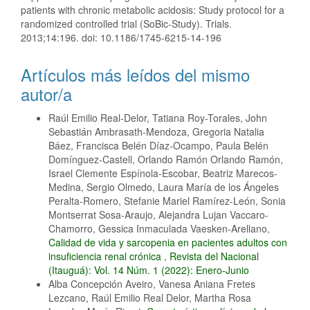
patients with chronic metabolic acidosis: Study protocol for a
randomized controlled trial (SoBic-Study). Trials.
2013;14:196. doi: 10.1186/1745-6215-14-196
Artículos más leídos del mismo
autor/a
Raúl Emilio Real-Delor, Tatiana Roy-Torales, John
Sebastián Ambrasath-Mendoza, Gregoria Natalia
Báez, Francisca Belén Díaz-Ocampo, Paula Belén
Domínguez-Castell, Orlando Ramón Orlando Ramón,
Israel Clemente Espínola-Escobar, Beatriz Marecos-
Medina, Sergio Olmedo, Laura María de los Ángeles
Peralta-Romero, Stefanie Mariel Ramírez-León, Sonia
Montserrat Sosa-Araujo, Alejandra Lujan Vaccaro-
Chamorro, Gessica Inmaculada Vaesken-Arellano,
Calidad de vida y sarcopenia en pacientes adultos con
insuficiencia renal crónica
,
Revista del Nacional
(Itauguá): Vol. 14 Núm. 1 (2022): Enero-Junio
Alba Concepción Aveiro, Vanesa Aniana Fretes
Lezcano, Raúl Emilio Real Delor, Martha Rosa