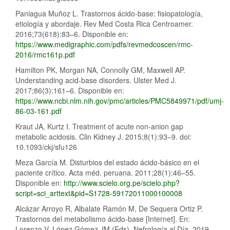
Paniagua Muñoz L. Trastornos ácido-base: fisiopatología,
etiología y abordaje. Rev Med Costa Rica Centroamer.
2016;73(618):83–6. Disponible en:
https://www.medigraphic.com/pdfs/revmedcoscen/rmc-
2016/rmc161p.pdf
Hamilton PK, Morgan NA, Connolly GM, Maxwell AP.
Understanding acid-base disorders. Ulster Med J.
2017;86(3):161–6. Disponible en:
https://www.ncbi.nlm.nih.gov/pmc/articles/PMC5849971/pdf/umj-
86-03-161.pdf
Kraut JA, Kurtz I. Treatment of acute non-anion gap
metabolic acidosis. Clin Kidney J. 2015;8(1):93–9. doi:
10.1093/ckj/sfu126
Meza García M. Disturbios del estado ácido-básico en el
paciente crítico. Acta méd. peruana. 2011;28(1):46–55.
Disponible en:
http://www.scielo.org.pe/scielo.php?
script=sci_arttext&pid=S1728-59172011000100008
Alcázar Arroyo R, Albalate Ramón M, De Sequera Ortiz P.
Trastornos del metabolismo ácido-base [Internet]. En:
Lorenzo V, López Gómez JM (Eds). Nefrología al Día. 2019.