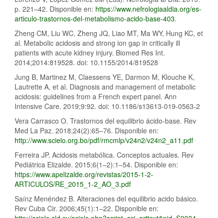
p. 221–42. Disponible en:
https://www.nefrologiaaldia.org/es-
articulo-trastornos-del-metabolismo-acido-base-403
.
Zheng CM, Liu WC, Zheng JQ, Liao MT, Ma WY, Hung KC, et
al. Metabolic acidosis and strong ion gap in critically ill
patients with acute kidney injury. Biomed Res Int.
2014;2014:819528. doi: 10.1155/2014/819528
Jung B, Martinez M, Claessens YE, Darmon M, Klouche K,
Lautrette A, et al. Diagnosis and management of metabolic
acidosis: guidelines from a French expert panel. Ann
Intensive Care. 2019;9:92. doi: 10.1186/s13613-019-0563-2
Vera Carrasco O. Trastornos del equilibrio ácido-base. Rev
Med La Paz. 2018;24(2):65–76. Disponible en:
http://www.scielo.org.bo/pdf/rmcmlp/v24n2/v24n2_a11.pdf
Ferreira JP. Acidosis metabólica. Conceptos actuales. Rev
Pediátrica Elizalde. 2015;6(1–2):1–54. Disponible en:
https://www.apelizalde.org/revistas/2015-1-2-
ARTICULOS/RE_2015_1-2_AO_3.pdf
Saínz Menéndez B. Alteraciones del equilibrio acido básico.
Rev Cuba Cir. 2006;45(1):1–22. Disponible en:
http://scielo.sld.cu/scielo.php?script=sci_arttext&pid=S0034-