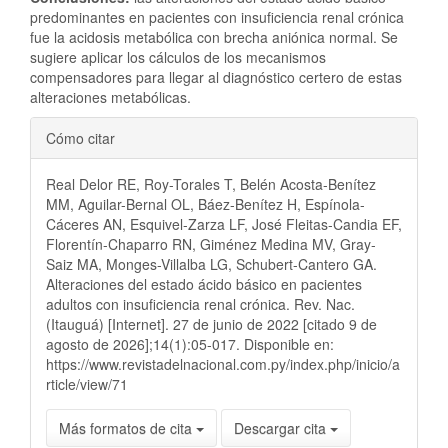
predominantes en pacientes con insuficiencia renal crónica
fue la acidosis metabólica con brecha aniónica normal. Se
sugiere aplicar los cálculos de los mecanismos
compensadores para llegar al diagnóstico certero de estas
alteraciones metabólicas.
Detalles
Cómo citar
del
Real Delor RE, Roy-Torales T, Belén Acosta-Benítez
artículo
MM, Aguilar-Bernal OL, Báez-Benítez H, Espínola-
Cáceres AN, Esquivel-Zarza LF, José Fleitas-Candia EF,
Florentín-Chaparro RN, Giménez Medina MV, Gray-
Saiz MA, Monges-Villalba LG, Schubert-Cantero GA.
Alteraciones del estado ácido básico en pacientes
adultos con insuficiencia renal crónica. Rev. Nac.
(Itauguá) [Internet]. 27 de junio de 2022 [citado 9 de
agosto de 2026];14(1):05-017. Disponible en:
https://www.revistadelnacional.com.py/index.php/inicio/a
rticle/view/71
Más formatos de cita
Descargar cita