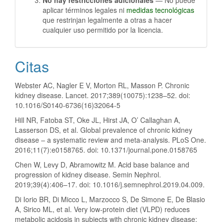
aplicar términos legales ni
medidas tecnológicas
que restrinjan legalmente a otras a hacer
cualquier uso permitido por la licencia.
Citas
Webster AC, Nagler E V, Morton RL, Masson P. Chronic
kidney disease. Lancet. 2017;389(10075):1238–52. doi:
10.1016/S0140-6736(16)32064-5
Hill NR, Fatoba ST, Oke JL, Hirst JA, O’ Callaghan A,
Lasserson DS, et al. Global prevalence of chronic kidney
disease – a systematic review and meta-analysis. PLoS One.
2016;11(7):e0158765. doi: 10.1371/journal.pone.0158765
Chen W, Levy D, Abramowitz M. Acid base balance and
progression of kidney disease. Semin Nephrol.
2019;39(4):406–17. doi: 10.1016/j.semnephrol.2019.04.009.
Di Iorio BR, Di Micco L, Marzocco S, De Simone E, De Blasio
A, Sirico ML, et al. Very low-protein diet (VLPD) reduces
metabolic acidosis in subjects with chronic kidney disease: