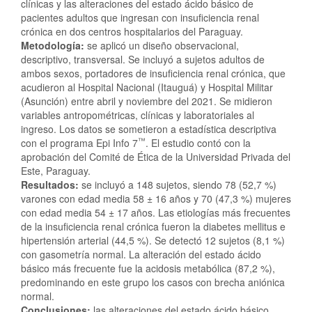
clínicas y las alteraciones del estado ácido básico de
pacientes adultos que ingresan con insuficiencia renal
crónica en dos centros hospitalarios del Paraguay.
Metodología
:
se aplicó un diseño observacional,
descriptivo, transversal. Se incluyó a sujetos adultos de
ambos sexos, portadores de insuficiencia renal crónica, que
acudieron al Hospital Nacional (Itauguá) y Hospital Militar
(Asunción) entre abril y noviembre del 2021. Se midieron
variables antropométricas, clínicas y laboratoriales al
ingreso. Los datos se sometieron a estadística descriptiva
™
con el programa Epi Info 7
. El estudio contó con la
aprobación del Comité de Ética de la Universidad Privada del
Este, Paraguay.
Resultados
:
se incluyó a 148 sujetos, siendo 78 (52,7 %)
varones con edad media 58 ± 16 años y 70 (47,3 %) mujeres
con edad media 54 ± 17 años. Las etiologías más frecuentes
de la insuficiencia renal crónica fueron la diabetes mellitus e
hipertensión arterial (44,5 %). Se detectó 12 sujetos (8,1 %)
con gasometría normal. La alteración del estado ácido
básico más frecuente fue la acidosis metabólica (87,2 %),
predominando en este grupo los casos con brecha aniónica
normal.
Conclusiones
:
las alteraciones del estado ácido básico