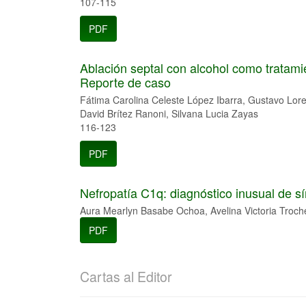
107-115
PDF
Ablación septal con alcohol como tratamie
Reporte de caso
Fátima Carolina Celeste López Ibarra, Gustavo Lo
David Brítez Ranoni, Silvana Lucia Zayas
116-123
PDF
Nefropatía C1q: diagnóstico inusual de sí
Aura Mearlyn Basabe Ochoa, Avelina Victoria Troch
PDF
Cartas al Editor