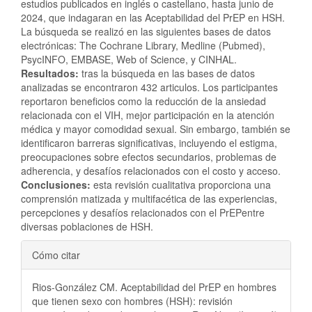
estudios publicados en inglés o castellano, hasta junio de
2024, que indagaran en las Aceptabilidad del PrEP en HSH.
La búsqueda se realizó en las siguientes bases de datos
electrónicas: The Cochrane Library, Medline (Pubmed),
PsycINFO, EMBASE, Web of Science, y CINHAL.
Resultados:
tras la búsqueda en las bases de datos
analizadas se encontraron 432 articulos. Los participantes
reportaron beneficios como la reducción de la ansiedad
relacionada con el VIH, mejor participación en la atención
médica y mayor comodidad sexual. Sin embargo, también se
identificaron barreras significativas, incluyendo el estigma,
preocupaciones sobre efectos secundarios, problemas de
adherencia, y desafíos relacionados con el costo y acceso.
Conclusiones:
esta revisión cualitativa proporciona una
comprensión matizada y multifacética de las experiencias,
percepciones y desafíos relacionados con el PrEPentre
diversas poblaciones de HSH.
Detalles
Cómo citar
del
Rios-González CM. Aceptabilidad del PrEP en hombres
artículo
que tienen sexo con hombres (HSH): revisión