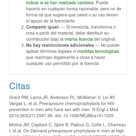
indicar si se han realizado cambios
. Puede
hacerlo en cualquier forma razonable, pero no de
forma tal que sugiera que usted o su uso tienen
el apoyo de la licenciante.
Compartir igual:
— Si remezcla, transforma o
crea a partir del material, debe distribuir su
contribución bajo la
misma licencia
del original.
No hay restricciones adicionales
— No puede
aplicar términos legales ni
medidas tecnológicas
que restrinjan legalmente a otras a hacer
cualquier uso permitido por la licencia.
Citas
Grant RM, Lama JR, Anderson PL, McMahan V, Liu AY,
Vargas L, et al. Preexposure chemoprophylaxis for HIV
prevention in men who have sex with men. N Engl J Med.
2010;363(27):2587-99. doi: 10.1056/NEJMoa1011205.
Molina JM, Capitant C, Spire B, Pialoux G, Cotte L, Charreau
I, et al. On-Demand preexposure prophylaxis in men at high