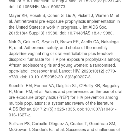
risk for HIV-1 infection. N Engl J Med. 2015;373(23):2237-46.
doi: 10.1056/NEJMoa1506273.
Mayer KH, Hosek S, Cohen S, Liu A, Pickett J, Warren M, et
al. Antiretroviral pre-exposure prophylaxis implementation in
the United States: a work in progress. J Int AIDS Soc.
2015;18(4 Suppl 3):19980. doi: 10.7448/IAS.18.4.19980.
Nair G, Celum C, Szydlo D, Brown ER, Akello CA, Nakalega
R, et al. Adherence, safety, and choice of the monthly
dapivirine vaginal ring or oral emtricitabine plus tenofovir
disoproxil fumarate for HIV pre-exposure prophylaxis among
African adolescent girls and young women: a randomised,
open-label, crossover trial. Lancet HIV. 2023;10(12):e779-
e789. doi: 10.1016/S2352-3018(23)00227-8.
Koechlin FM, Fonner VA, Dalglish SL, O'Reilly KR, Baggaley
R, Grant RM, et al. Values and preferences on the use of oral
pre-exposure prophylaxis (PrEP) for HIV prevention among
multiple populations: a systematic review of the literature.
AIDS Behav. 2017;21(5):1325-1335. doi: 10.1007/s10461-
016-1627-z.
Sullivan PS, Carballo-Diéguez A, Coates T, Goodreau SM,
McGowan I, Sanders EJ, et al. Successes and challenges of