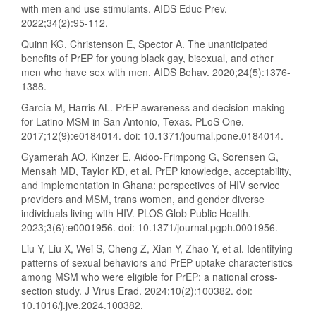
with men and use stimulants. AIDS Educ Prev.
2022;34(2):95-112.
Quinn KG, Christenson E, Spector A. The unanticipated
benefits of PrEP for young black gay, bisexual, and other
men who have sex with men. AIDS Behav. 2020;24(5):1376-
1388.
García M, Harris AL. PrEP awareness and decision-making
for Latino MSM in San Antonio, Texas. PLoS One.
2017;12(9):e0184014. doi: 10.1371/journal.pone.0184014.
Gyamerah AO, Kinzer E, Aidoo-Frimpong G, Sorensen G,
Mensah MD, Taylor KD, et al. PrEP knowledge, acceptability,
and implementation in Ghana: perspectives of HIV service
providers and MSM, trans women, and gender diverse
individuals living with HIV. PLOS Glob Public Health.
2023;3(6):e0001956. doi: 10.1371/journal.pgph.0001956.
Liu Y, Liu X, Wei S, Cheng Z, Xian Y, Zhao Y, et al. Identifying
patterns of sexual behaviors and PrEP uptake characteristics
among MSM who were eligible for PrEP: a national cross-
section study. J Virus Erad. 2024;10(2):100382. doi:
10.1016/j.jve.2024.100382.