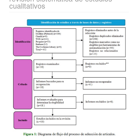
cualitativos
Barra
lateral
del
artículo