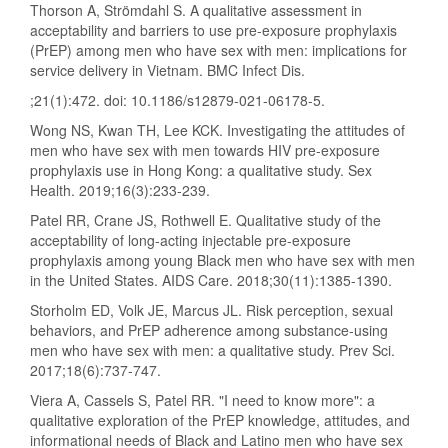
Thorson A, Strömdahl S. A qualitative assessment in
acceptability and barriers to use pre-exposure prophylaxis
(PrEP) among men who have sex with men: implications for
service delivery in Vietnam. BMC Infect Dis.
;21(1):472. doi: 10.1186/s12879-021-06178-5.
Wong NS, Kwan TH, Lee KCK. Investigating the attitudes of
men who have sex with men towards HIV pre-exposure
prophylaxis use in Hong Kong: a qualitative study. Sex
Health. 2019;16(3):233-239.
Patel RR, Crane JS, Rothwell E. Qualitative study of the
acceptability of long-acting injectable pre-exposure
prophylaxis among young Black men who have sex with men
in the United States. AIDS Care. 2018;30(11):1385-1390.
Storholm ED, Volk JE, Marcus JL. Risk perception, sexual
behaviors, and PrEP adherence among substance-using
men who have sex with men: a qualitative study. Prev Sci.
2017;18(6):737-747.
Viera A, Cassels S, Patel RR. "I need to know more": a
qualitative exploration of the PrEP knowledge, attitudes, and
informational needs of Black and Latino men who have sex