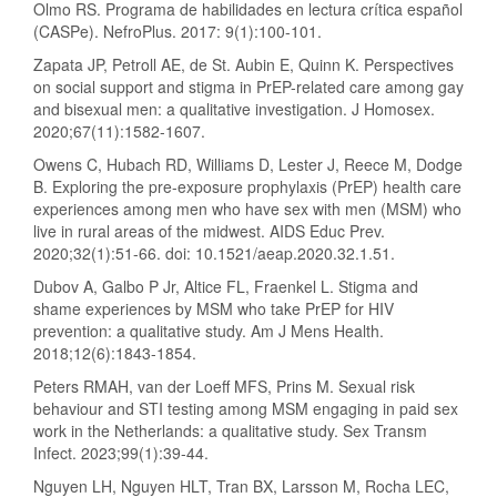
Olmo RS. Programa de habilidades en lectura crítica español
(CASPe). NefroPlus. 2017: 9(1):100-101.
Zapata JP, Petroll AE, de St. Aubin E, Quinn K. Perspectives
on social support and stigma in PrEP-related care among gay
and bisexual men: a qualitative investigation. J Homosex.
2020;67(11):1582-1607.
Owens C, Hubach RD, Williams D, Lester J, Reece M, Dodge
B. Exploring the pre-exposure prophylaxis (PrEP) health care
experiences among men who have sex with men (MSM) who
live in rural areas of the midwest. AIDS Educ Prev.
2020;32(1):51-66. doi: 10.1521/aeap.2020.32.1.51.
Dubov A, Galbo P Jr, Altice FL, Fraenkel L. Stigma and
shame experiences by MSM who take PrEP for HIV
prevention: a qualitative study. Am J Mens Health.
2018;12(6):1843-1854.
Peters RMAH, van der Loeff MFS, Prins M. Sexual risk
behaviour and STI testing among MSM engaging in paid sex
work in the Netherlands: a qualitative study. Sex Transm
Infect. 2023;99(1):39-44.
Nguyen LH, Nguyen HLT, Tran BX, Larsson M, Rocha LEC,