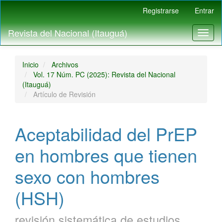
Navegación
Registrarse
Entrar
principal
Contenido
Revista del Nacional (Itauguá)
Toggl
principal
naviga
Barra
lateral
Inicio
Archivos
Vol. 17 Núm. PC (2025): Revista del Nacional
(Itauguá)
Artículo de Revisión
Aceptabilidad del PrEP
en hombres que tienen
sexo con hombres
(HSH)
revisión sistemática de estudios