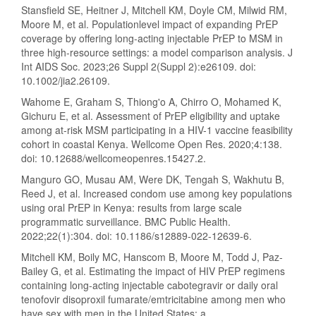
Stansfield SE, Heitner J, Mitchell KM, Doyle CM, Milwid RM,
Moore M, et al. Populationlevel impact of expanding PrEP
coverage by offering long-acting injectable PrEP to MSM in
three high-resource settings: a model comparison analysis. J
Int AIDS Soc. 2023;26 Suppl 2(Suppl 2):e26109. doi:
10.1002/jia2.26109.
Wahome E, Graham S, Thiong'o A, Chirro O, Mohamed K,
Gichuru E, et al. Assessment of PrEP eligibility and uptake
among at-risk MSM participating in a HIV-1 vaccine feasibility
cohort in coastal Kenya. Wellcome Open Res. 2020;4:138.
doi: 10.12688/wellcomeopenres.15427.2.
Manguro GO, Musau AM, Were DK, Tengah S, Wakhutu B,
Reed J, et al. Increased condom use among key populations
using oral PrEP in Kenya: results from large scale
programmatic surveillance. BMC Public Health.
2022;22(1):304. doi: 10.1186/s12889-022-12639-6.
Mitchell KM, Boily MC, Hanscom B, Moore M, Todd J, Paz-
Bailey G, et al. Estimating the impact of HIV PrEP regimens
containing long-acting injectable cabotegravir or daily oral
tenofovir disoproxil fumarate/emtricitabine among men who
have sex with men in the United States: a