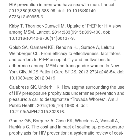
HIV prevention in men who have sex with men. Lancet.
2012;380(9839):388-99. doi: 10.1016/S0140-
6736(12)60955-6.
Kirby T, Thornber-Dunwell M. Uptake of PrEP for HIV slow
among MSM. Lancet. 2014;383(9915):399-400. doi:
10.1016/s0140-6736(14)60137-9.
Golub SA, Gamarel KE, Rendina HJ, Surace A, Lelutiu-
Weinberger CL. From efficacy to effectiveness: facilitators
and barriers to PrEP acceptability and motivations for
adherence among MSM and transgender women in New
York City. AIDS Patient Care STDS. 2013;27(4):248-54. doi:
10.1089/apc.2012.0419.
Calabrese SK, Underhill K. How stigma surrounding the use
of HIV preexposure prophylaxis undermines prevention and
pleasure: a call to destigmatize "Truvada Whores". Am J
Public Health. 2015;105(10):1960-4. doi:
10.2105/AJPH.2015.302816.
Gomez GB, Borquez A, Case KK, Wheelock A, Vassall A,
Hankins C. The cost and impact of scaling up pre-exposure
prophylaxis for HIV prevention: a systematic review of cost-