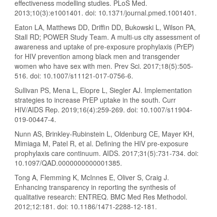
effectiveness modelling studies. PLoS Med.
2013;10(3):e1001401. doi: 10.1371/journal.pmed.1001401.
Eaton LA, Matthews DD, Driffin DD, Bukowski L, Wilson PA,
Stall RD; POWER Study Team. A multi-us city assessment of
awareness and uptake of pre-exposure prophylaxis (PrEP)
for HIV prevention among black men and transgender
women who have sex with men. Prev Sci. 2017;18(5):505-
516. doi: 10.1007/s11121-017-0756-6.
Sullivan PS, Mena L, Elopre L, Siegler AJ. Implementation
strategies to increase PrEP uptake in the south. Curr
HIV/AIDS Rep. 2019;16(4):259-269. doi: 10.1007/s11904-
019-00447-4.
Nunn AS, Brinkley-Rubinstein L, Oldenburg CE, Mayer KH,
Mimiaga M, Patel R, et al. Defining the HIV pre-exposure
prophylaxis care continuum. AIDS. 2017;31(5):731-734. doi:
10.1097/QAD.0000000000001385.
Tong A, Flemming K, McInnes E, Oliver S, Craig J.
Enhancing transparency in reporting the synthesis of
qualitative research: ENTREQ. BMC Med Res Methodol.
2012;12:181. doi: 10.1186/1471-2288-12-181.