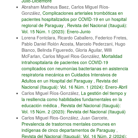
Julio-Diciembre
Abraham Matheus Baez, Carlos Miguel Ríos-
González,
Complicaciones arteriales trombóticas en
pacientes hospitalizados por COVID-19 en un hospital
regional de Paraguay
,
Revista del Nacional (Itauguá):
Vol. 15 Núm. 1 (2023): Enero-Junio
Lorena Fontclara, Ricardo Caballero, Federico Fretes,
Pablo Daniel Rolón Acosta, Marcelo Pederzani, Hugo
Bianco, Belinda Figueredo, Gloria Aguilar, Willi
McFarlan, Carlos Miguel Rios-González,
Mortalidad
intrahospitalaria de pacientes con COVID-19
complicados con neumonías bacterianas en asistencia
respiratoria mecánica en Cuidados Intensivos de
Adultos en un Hospital del Paraguay
,
Revista del
Nacional (Itauguá): Vol. 16 Núm. 1 (2024): Enero-Abril
Carlos Miguel Ríos-González,
La gestión del tiempo y
la resiliencia como habilidades fundamentales en la
educación médica
,
Revista del Nacional (Itauguá):
Vol. 15 Núm. 2 (2023): Revista del Nacional (Itauguá)
Carlos Miguel Rios-González, Juan Garcete,
Prevalencia de trastornos mentales comunes en
indígenas de cinco departamentos de Paraguay
,
Revista del Nacional (Itauguá): Vol. 16 Núm. 2 (2024):